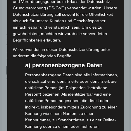
und Verordnungsgeber beim Erlass der Datenschutz-
Grundverordnung (DS-GVO) verwendet wurden. Unsere
Datenschutzerklärung soll sowohl für die Öffentlichkeit
als auch für unsere Kunden und Geschäftspartner
einfach lesbar und verständlich sein. Um dies zu
Kostenloser Versand
Kostenloser Versand
gewährleisten, möchten wir vorab die verwendeten
VISTA UNTERER
VISTA LENKER
Begrifflichkeiten erläutern.
WERKZEUGKASTEN
VORNE
Bewertet
Wir verwenden in dieser Datenschutzerklärung unter
89,00
€
*
mit
anderem die folgenden Begriffe:
0
Bewertet
59,00
€
*
von
IN DEN WARENKORB
mit
5
a) personenbezogene Daten
0
von
IN DEN WARENKORB
VISTA
5
Personenbezogene Daten sind alle Informationen,
VISTA
die sich auf eine identifizierte oder identifizierbare
natürliche Person (im Folgenden "betroffene
Person") beziehen. Als identifizierbar wird eine
natürliche Person angesehen, die direkt oder
indirekt, insbesondere mittels Zuordnung zu einer
Kennung wie einem Namen, zu einer
Kennnummer, zu Standortdaten, zu einer Online-
Kennung oder zu einem oder mehreren