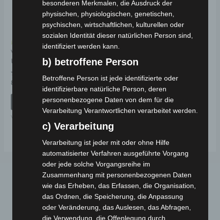
besonderen Merkmalen, die Ausdruck der
physischen, physiologischen, genetischen,
psychischen, wirtschaftlichen, kulturellen oder
sozialen Identität dieser natürlichen Person sind,
Kostenloser Versand
identifiziert werden kann.
VISTA STAURAUM
b) betroffene Person
UNTER DEM SITZ
Betroffene Person ist jede identifizierte oder
Bewertet
89,00
€
*
mit
identifizierbare natürliche Person, deren
0
personenbezogene Daten von dem für die
von
IN DEN WARENKORB
5
Verarbeitung Verantwortlichen verarbeitet werden.
VISTA
c) Verarbeitung
Verarbeitung ist jeder mit oder ohne Hilfe
automatisierter Verfahren ausgeführte Vorgang
oder jede solche Vorgangsreihe im
Zusammenhang mit personenbezogenen Daten
wie das Erheben, das Erfassen, die Organisation,
das Ordnen, die Speicherung, die Anpassung
oder Veränderung, das Auslesen, das Abfragen,
die Verwendung, die Offenlegung durch