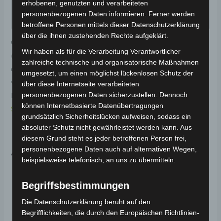
erhobenen, genutzten und verarbeiteten
personenbezogenen Daten informieren. Ferner werden
Rezensionen (0)
betroffene Personen mittels dieser Datenschutzerklärung
über die ihnen zustehenden Rechte aufgeklärt.
Original-Ersatzteil für das 4-Rad Seniorenmobil ECO
Wir haben als für die Verarbeitung Verantwortlicher
(Modell: VISTA T408, Hersteller: Vigrous). Die vordere
zahlreiche technische und organisatorische Maßnahmen
obere Verkleidung schützt und stabilisiert den
umgesetzt, um einen möglichst lückenlosen Schutz der
vorderen Bereich des Fahrzeugs. Weitere
über diese Internetseite verarbeiteten
personenbezogenen Daten sicherzustellen. Dennoch
Informationen zum Fahrzeug findest du hier:
4-Rad
können Internetbasierte Datenübertragungen
Seniorenmobil ECO 25 km/h
.
grundsätzlich Sicherheitslücken aufweisen, sodass ein
absoluter Schutz nicht gewährleistet werden kann. Aus
diesem Grund steht es jeder betroffenen Person frei,
personenbezogene Daten auch auf alternativen Wegen,
Ähnliche Produkte
beispielsweise telefonisch, an uns zu übermitteln.
Begriffsbestimmungen
Die Datenschutzerklärung beruht auf den
Begrifflichkeiten, die durch den Europäischen Richtlinien-