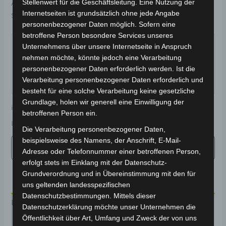
Stellenwert für die Geschäftsleitung. Eine Nutzung der
Artikelnummer:
201032-0101-001-000
Kategorie:
VISTA
Internetseiten ist grundsätzlich ohne jede Angabe
Schlagwort:
Karosserie & Verkleidung
personenbezogener Daten möglich. Sofern eine
Garantiert sicherer Checkout
betroffene Person besondere Services unseres
Unternehmens über unsere Internetseite in Anspruch
nehmen möchte, könnte jedoch eine Verarbeitung
personenbezogener Daten erforderlich werden. Ist die
Verarbeitung personenbezogener Daten erforderlich und
besteht für eine solche Verarbeitung keine gesetzliche
Grundlage, holen wir generell eine Einwilligung der
inkl. 19 % MwSt.
Kostenloser Versand
betroffenen Person ein.
Lieferzeit:
Versandfertig innerhalb 24 Stunden*
Die Verarbeitung personenbezogener Daten,
beispielsweise des Namens, der Anschrift, E-Mail-
Adresse oder Telefonnummer einer betroffenen Person,
erfolgt stets im Einklang mit der Datenschutz-
Grundverordnung und in Übereinstimmung mit den für
uns geltenden landesspezifischen
Datenschutzbestimmungen. Mittels dieser
Beschreibung
Datenschutzerklärung möchte unser Unternehmen die
Öffentlichkeit über Art, Umfang und Zweck der von uns
Produktsicherheit