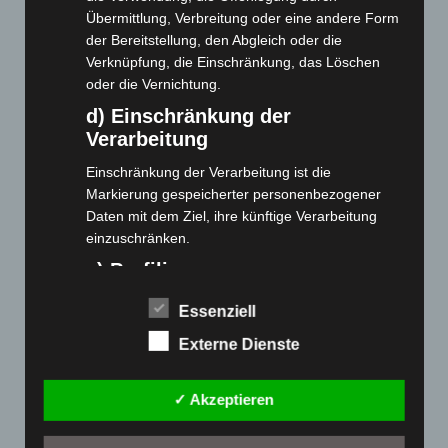
Übermittlung, Verbreitung oder eine andere Form
der Bereitstellung, den Abgleich oder die
Webseite
Verknüpfung, die Einschränkung, das Löschen
oder die Vernichtung.
Cashback-Aktion
d) Einschränkung der
Händler werden
Verarbeitung
Home
Einschränkung der Verarbeitung ist die
Gemeinsam spenden
Markierung gespeicherter personenbezogener
Jobs
Daten mit dem Ziel, ihre künftige Verarbeitung
Kontakt
einzuschränken.
Reklamation einreichen
e) Profiling
Über uns
Profiling ist jede Art der automatisierten
Essenziell
Produktpalette
Verarbeitung personenbezogener Daten, die darin
Externe Dienste
besteht, dass diese personenbezogenen Daten
verwendet werden, um bestimmte persönliche
Elektro-Chopper
Aspekte, die sich auf eine natürliche Person
Elektro-Fahrräder
✓ Akzeptieren
beziehen, zu bewerten, insbesondere, um
Elektro-Kabinenroller
Aspekte bezüglich Arbeitsleistung, wirtschaftlicher