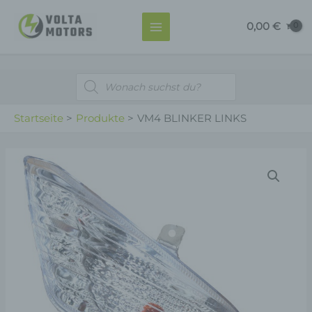
LINKS
Zum
MAIN
Menge
0,00
€
Inhalt
MENU
springen
Products
search
Startseite
Produkte
VM4 BLINKER LINKS
VM4
BLINKER
LINKS
Menge