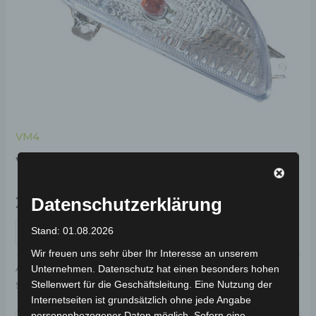
VM4
VM4 BLINKER LINKS
29,00
€
Datenschutzerklärung
*
IN DEN WARENKORB
Stand: 01.08.2026
Wir freuen uns sehr über Ihr Interesse an unserem
Artikelnummer:
3M402-5008A-00
Kategorie:
VM4
Unternehmen. Datenschutz hat einen besonders hohen
Stellenwert für die Geschäftsleitung. Eine Nutzung der
Schlagwort:
Elektrik & Beleuchtung
Internetseiten ist grundsätzlich ohne jede Angabe
Garantiert sicherer Checkout
personenbezogener Daten möglich. Sofern eine