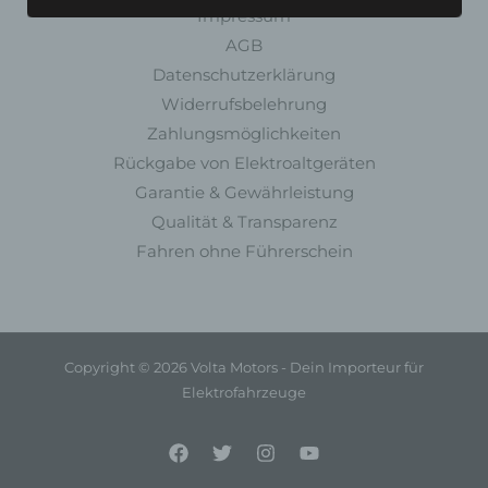
Aufenthaltsort oder Ortswechsel dieser
Impressum
natürlichen Person zu analysieren oder
AGB
vorherzusagen.
Datenschutzerklärung
f) Pseudonymisierung
Widerrufsbelehrung
Pseudonymisierung ist die Verarbeitung
Zahlungsmöglichkeiten
personenbezogener Daten in einer Weise, auf
Rückgabe von Elektroaltgeräten
welche die personenbezogenen Daten ohne
Garantie & Gewährleistung
Hinzuziehung zusätzlicher Informationen nicht
mehr einer spezifischen betroffenen Person
Qualität & Transparenz
zugeordnet werden können, sofern diese
Fahren ohne Führerschein
zusätzlichen Informationen gesondert aufbewahrt
werden und technischen und organisatorischen
Maßnahmen unterliegen, die gewährleisten, dass
die personenbezogenen Daten nicht einer
identifizierten oder identifizierbaren natürlichen
Copyright © 2026 Volta Motors - Dein Importeur für
Person zugewiesen werden.
Elektrofahrzeuge
g) Verantwortlicher oder für die
Verarbeitung Verantwortlicher
Verantwortlicher oder für die Verarbeitung