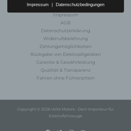
Rechtliches
Aufenthaltsort oder Ortswechsel dieser
Impressum
|
Datenschutzbedingungen
natürlichen Person zu analysieren oder
Impressum
vorherzusagen.
AGB
f) Pseudonymisierung
Datenschutzerklärung
Pseudonymisierung ist die Verarbeitung
Widerrufsbelehrung
personenbezogener Daten in einer Weise, auf
Zahlungsmöglichkeiten
welche die personenbezogenen Daten ohne
Rückgabe von Elektroaltgeräten
Hinzuziehung zusätzlicher Informationen nicht
mehr einer spezifischen betroffenen Person
Garantie & Gewährleistung
zugeordnet werden können, sofern diese
Qualität & Transparenz
zusätzlichen Informationen gesondert aufbewahrt
Fahren ohne Führerschein
werden und technischen und organisatorischen
Maßnahmen unterliegen, die gewährleisten, dass
die personenbezogenen Daten nicht einer
identifizierten oder identifizierbaren natürlichen
Person zugewiesen werden.
Copyright © 2026 Volta Motors - Dein Importeur für
g) Verantwortlicher oder für die
Elektrofahrzeuge
Verarbeitung Verantwortlicher