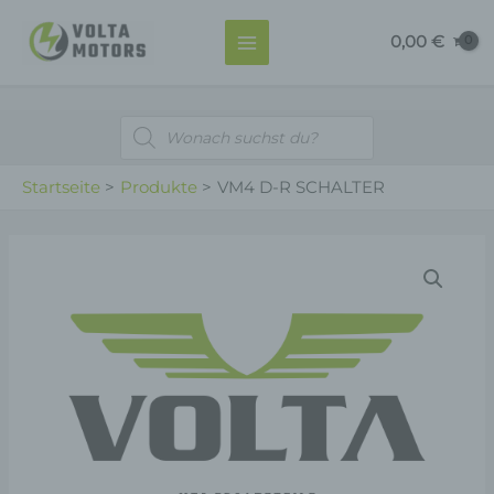
R
Zum
MAIN
SCHALTER
0,00
€
Inhalt
MENU
Menge
springen
Products
search
Startseite
Produkte
VM4 D-R SCHALTER
VM4
D-
R
SCHALTER
Menge