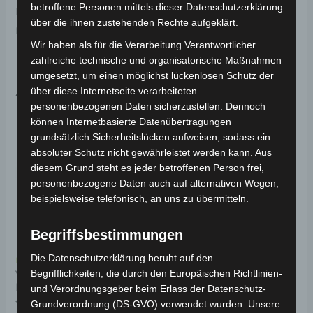
betroffene Personen mittels dieser Datenschutzerklärung
Haltbarkeit. Weitere Informationen zum Fahrzeug
über die ihnen zustehenden Rechte aufgeklärt.
findest du hier:
Volta Motor 3-Rad Seniorenmobil VM4
.
Wir haben als für die Verarbeitung Verantwortlicher
zahlreiche technische und organisatorische Maßnahmen
umgesetzt, um einen möglichst lückenlosen Schutz der
Ähnliche Produkte
über diese Internetseite verarbeiteten
personenbezogenen Daten sicherzustellen. Dennoch
können Internetbasierte Datenübertragungen
grundsätzlich Sicherheitslücken aufweisen, sodass ein
absoluter Schutz nicht gewährleistet werden kann. Aus
diesem Grund steht es jeder betroffenen Person frei,
personenbezogene Daten auch auf alternativen Wegen,
beispielsweise telefonisch, an uns zu übermitteln.
Begriffsbestimmungen
Die Datenschutzerklärung beruht auf den
Kostenloser Versand
Kostenloser Versand
Begrifflichkeiten, die durch den Europäischen Richtlinien-
VM4 VORDERE
VM4 VORDERRAD
RADACHSE
und Verordnungsgeber beim Erlass der Datenschutz-
Grundverordnung (DS-GVO) verwendet wurden. Unsere
Bewertet
89,00
€
*