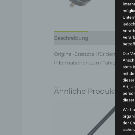
Intern
möglic
Unter
jedoch
Verarb
Verarb
Beschreibung
Produktsicherhe
betrof
Die Ve
Original-Ersatzteil für den 3-Rad
Anschr
Informationen zum Fahrzeug find
stets 
mit de
dieser
Art, U
Ähnliche Produkte
person
dieser
Wir ha
organ
der üb
sicher