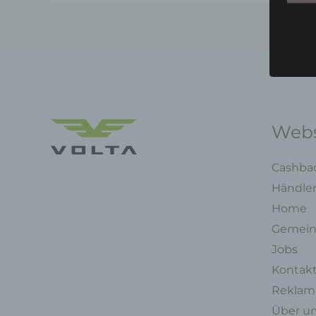
Webs
Cashba
Händle
Home
Gemein
Jobs
Kontak
Reklama
Über u