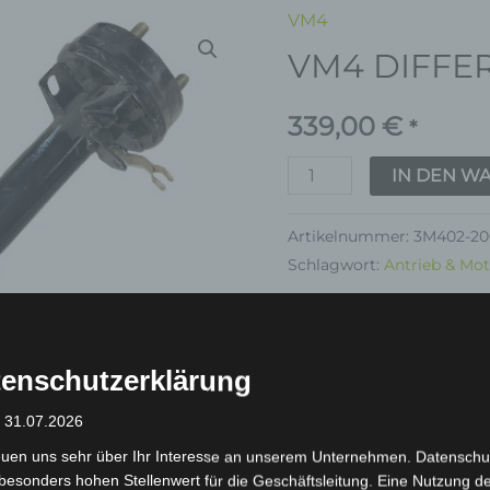
VM4
VM4
VM4 DIFFE
DIFFERENZIAL
Menge
339,00
€
*
IN DEN W
Artikelnummer:
3M402-20
Schlagwort:
Antrieb & Mo
Garantie
enschutzerklärung
: 31.07.2026
euen uns sehr über Ihr Interesse an unserem Unternehmen. Datenschu
inkl. 19 % MwSt.
Kostenlos
besonders hohen Stellenwert für die Geschäftsleitung. Eine Nutzung d