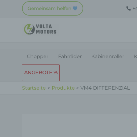
Zum
Gemeinsam helfen
+4
Inhalt
springen
Chopper
Fahrräder
Kabinenroller
K
ANGEBOTE %
Startseite
Produkte
VM4 DIFFERENZIAL