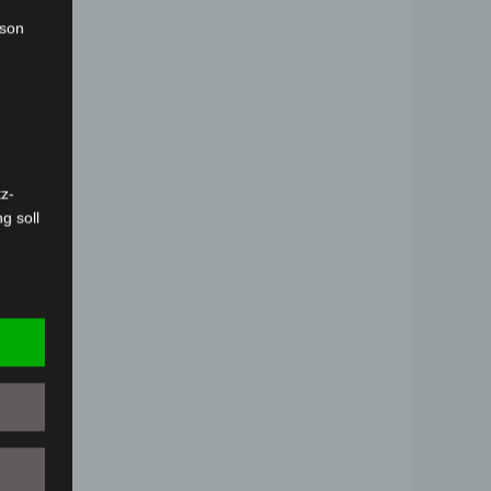
rson
z-
g soll
r
 vorab
Person