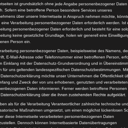
etseiten ist grundsätzlich ohne jede Angabe personenbezogener Daten
Lieferzeit:
Versandfertig i
h. Sofern eine betroffene Person besondere Services unseres
nehmens über unsere Internetseite in Anspruch nehmen möchte, könnt
 eine Verarbeitung personenbezogener Daten erforderlich werden. Ist 
eitung personenbezogener Daten erforderlich und besteht für eine sol
eitung keine gesetzliche Grundlage, holen wir generell eine Einwilligun
it
Rezensionen (0)
fenen Person ein.
rarbeitung personenbezogener Daten, beispielsweise des Namens, de
 Seniorenmobil VM4. Differenzial für optimale Funktionali
ift, E-Mail-Adresse oder Telefonnummer einer betroffenen Person, erfo
est du hier:
Volta Motor 3-Rad Seniorenmobil VM4
.
im Einklang mit der Datenschutz-Grundverordnung und in Übereinstim
n für uns geltenden landesspezifischen Datenschutzbestimmungen. Mit
 Datenschutzerklärung möchte unser Unternehmen die Öffentlichkeit ü
mfang und Zweck der von uns erhobenen, genutzten und verarbeiteten
enbezogenen Daten informieren. Ferner werden betroffene Personen 
 Datenschutzerklärung über die ihnen zustehenden Rechte aufgeklärt.
ben als für die Verarbeitung Verantwortlicher zahlreiche technische un
isatorische Maßnahmen umgesetzt, um einen möglichst lückenlosen S
er diese Internetseite verarbeiteten personenbezogenen Daten
zustellen. Dennoch können Internetbasierte Datenübertragungen