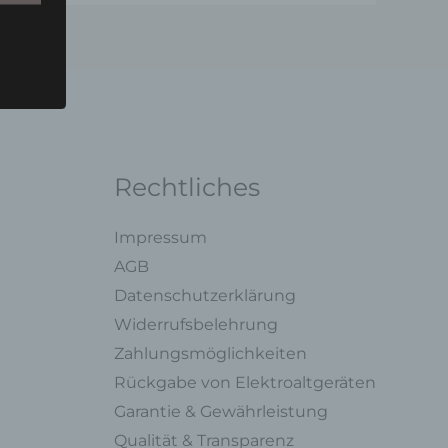
u einer
 zu
n,
Rechtliches
Impressum
AGB
Datenschutzerklärung
ng mit
Widerrufsbelehrung
Zahlungsmöglichkeiten
legung
Rückgabe von Elektroaltgeräten
ung,
Garantie & Gewährleistung
oder
Qualität & Transparenz