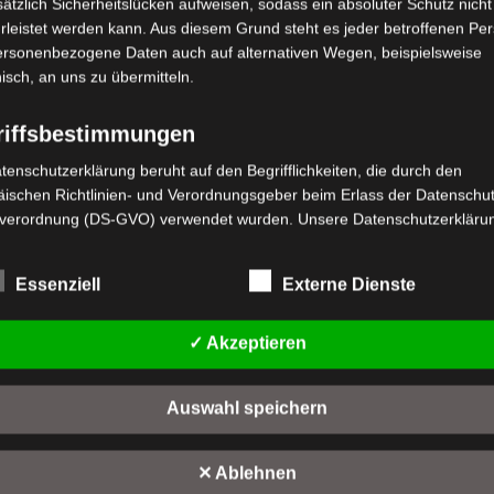
ätzlich Sicherheitslücken aufweisen, sodass ein absoluter Schutz nicht
leistet werden kann. Aus diesem Grund steht es jeder betroffenen Pe
personenbezogene Daten auch auf alternativen Wegen, beispielsweise
nisch, an uns zu übermitteln.
riffsbestimmungen
stenloser Versand
Kostenloser Versand
tenschutzerklärung beruht auf den Begrifflichkeiten, die durch den
M4 RADMUTTER (M14*28)
VM4 HINTERE FEDERUNG
ischen Richtlinien- und Verordnungsgeber beim Erlass der Datenschut
verordnung (DS-GVO) verwendet wurden. Unsere Datenschutzerklärun
wertet
Bewertet
,00
€
59,00
€
*
*
 für die Öffentlichkeit als auch für unsere Kunden und Geschäftspartne
t
mit
0
h lesbar und verständlich sein. Um dies zu gewährleisten, möchten wir
n
von
Essenziell
Externe Dienste
IN DEN WARENKORB
IN DEN WARENKORB
rwendeten Begrifflichkeiten erläutern.
5
rwenden in dieser Datenschutzerklärung unter anderem die folgenden
M4
VM4
✓ Akzeptieren
fe:
a) personenbezogene Daten
Auswahl speichern
Personenbezogene Daten sind alle Informationen, die sich auf eine
identifizierte oder identifizierbare natürliche Person (im Folgenden
"betroffene Person") beziehen. Als identifizierbar wird eine natürliche 
✕ Ablehnen