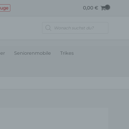
Menge
euge
0,00
€
Products
search
ler
Seniorenmobile
Trikes