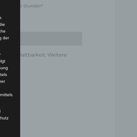
nnerhalb 24 Stunden*
e
die
che
g der
r
tät und Haltbarkeit. Weitere
lgt
mung
tels
ber
mittels
d
chutz