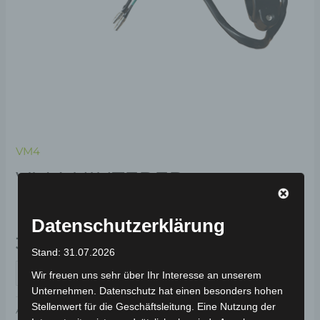
VM4
VM4 HINTERER
BREMSHEBEL
Datenschutzerklärung
39,00
€
*
Stand: 31.07.2026
IN DEN WARENKORB
Wir freuen uns sehr über Ihr Interesse an unserem
Unternehmen. Datenschutz hat einen besonders hohen
Stellenwert für die Geschäftsleitung. Eine Nutzung der
Artikelnummer:
3M402-1506A-00
Kategorie:
VM4