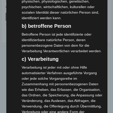
physischen, physiologischen, genetischen,
Bewertet
psychischen, wirtschaftlichen, kulturellen oder
69,00
€
*
mit
sozialen Identität dieser natürlichen Person sind,
0
von
IN DEN WARENKORB
identifiziert werden kann.
5
VM4
b) betroffene Person
Betroffene Person ist jede identifizierte oder
identifizierbare natürliche Person, deren
personenbezogene Daten von dem für die
Verarbeitung Verantwortlichen verarbeitet werden.
c) Verarbeitung
Verarbeitung ist jeder mit oder ohne Hilfe
automatisierter Verfahren ausgeführte Vorgang
oder jede solche Vorgangsreihe im
Zusammenhang mit personenbezogenen Daten
Webseite
wie das Erheben, das Erfassen, die Organisation,
das Ordnen, die Speicherung, die Anpassung oder
Veränderung, das Auslesen, das Abfragen, die
Cashback-Aktion
Verwendung, die Offenlegung durch Übermittlung,
Händler werden
Verbreitung oder eine andere Form der