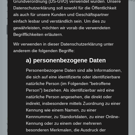
Grundverordnung (DS-GVO) verwendet wurden. Unsere
KUNSTSTOFF
KUNSTSTOFF
Datenschutzerklärung soll sowohl für die Öffentlichkeit
als auch für unsere Kunden und Geschäftspartner
Bewertet
Bewertet
49,00
€
19,00
€
*
*
einfach lesbar und verständlich sein. Um dies zu
mit
mit
0
0
gewährleisten, möchten wir vorab die verwendeten
von
von
IN DEN WARENKORB
IN DEN WARENKORB
5
5
Begrifflichkeiten erläutern.
VM4
VM4
Wir verwenden in dieser Datenschutzerklärung unter
anderem die folgenden Begriffe:
a) personenbezogene Daten
Personenbezogene Daten sind alle Informationen,
die sich auf eine identifizierte oder identifizierbare
natürliche Person (im Folgenden "betroffene
Person") beziehen. Als identifizierbar wird eine
natürliche Person angesehen, die direkt oder
indirekt, insbesondere mittels Zuordnung zu einer
Kennung wie einem Namen, zu einer
Kennnummer, zu Standortdaten, zu einer Online-
Kostenloser Versand
Kennung oder zu einem oder mehreren
VM4 VORDERGABEL
besonderen Merkmalen, die Ausdruck der
(2015-2018 MODELL)