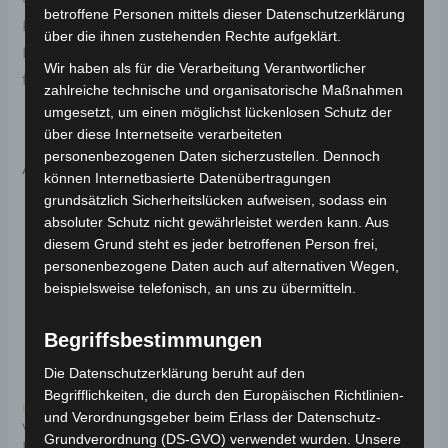
betroffene Personen mittels dieser Datenschutzerklärung
Kennzeichenleuchte für optimale Funktionalität und
über die ihnen zustehenden Rechte aufgeklärt.
Haltbarkeit. Weitere Informationen zum Fahrzeug
Wir haben als für die Verarbeitung Verantwortlicher
findest du hier:
Volta Motor 3-Rad Seniorenmobil VM4
.
zahlreiche technische und organisatorische Maßnahmen
umgesetzt, um einen möglichst lückenlosen Schutz der
über diese Internetseite verarbeiteten
personenbezogenen Daten sicherzustellen. Dennoch
Ähnliche Produkte
können Internetbasierte Datenübertragungen
grundsätzlich Sicherheitslücken aufweisen, sodass ein
absoluter Schutz nicht gewährleistet werden kann. Aus
diesem Grund steht es jeder betroffenen Person frei,
personenbezogene Daten auch auf alternativen Wegen,
beispielsweise telefonisch, an uns zu übermitteln.
Begriffsbestimmungen
Die Datenschutzerklärung beruht auf den
Begrifflichkeiten, die durch den Europäischen Richtlinien-
Kostenloser Versand
Kostenloser Versand
und Verordnungsgeber beim Erlass der Datenschutz-
VM4 VORDERER
VM4 TRITTPROFIL
Grundverordnung (DS-GVO) verwendet wurden. Unsere
KOTFLÜGEL HINTEN
KUNSTSTOFF