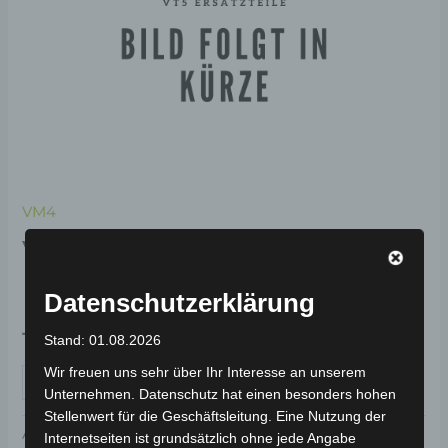
VM4
VM4
KENNZEICHENLEUCHTE
Datenschutzerklärung
19,00
€
*
Stand: 01.08.2026
Wir freuen uns sehr über Ihr Interesse an unserem
IN DEN WARENKORB
Unternehmen. Datenschutz hat einen besonders hohen
Stellenwert für die Geschäftsleitung. Eine Nutzung der
Artikelnummer:
3M402-5024A-00
Kategorie:
VM4
Internetseiten ist grundsätzlich ohne jede Angabe