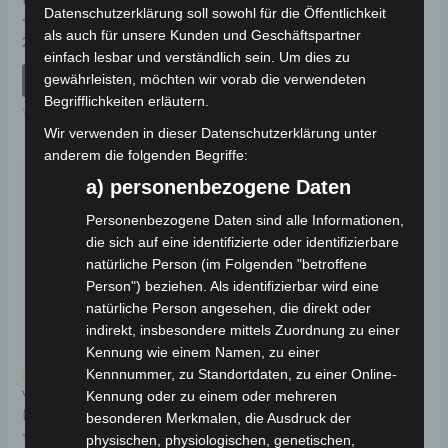
Datenschutzerklärung soll sowohl für die Öffentlichkeit
als auch für unsere Kunden und Geschäftspartner
Bewertet
Bewertet
29,00
€
49,00
€
*
*
mit
mit
einfach lesbar und verständlich sein. Um dies zu
0
0
von
von
gewährleisten, möchten wir vorab die verwendeten
IN DEN WARENKORB
IN DEN WARENKORB
5
5
Begrifflichkeiten erläutern.
VM4
VM4
Wir verwenden in dieser Datenschutzerklärung unter
anderem die folgenden Begriffe:
a) personenbezogene Daten
Personenbezogene Daten sind alle Informationen,
die sich auf eine identifizierte oder identifizierbare
natürliche Person (im Folgenden "betroffene
Person") beziehen. Als identifizierbar wird eine
natürliche Person angesehen, die direkt oder
indirekt, insbesondere mittels Zuordnung zu einer
Kennung wie einem Namen, zu einer
Kennnummer, zu Standortdaten, zu einer Online-
Kostenloser Versand
VM4 VORDERGABEL
Kennung oder zu einem oder mehreren
(2015-2018 MODELL)
besonderen Merkmalen, die Ausdruck der
physischen, physiologischen, genetischen,