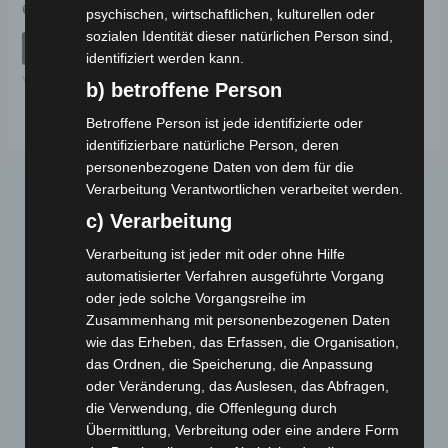
Bewertet
69,00
€
*
psychischen, wirtschaftlichen, kulturellen oder
mit
0
sozialen Identität dieser natürlichen Person sind,
von
IN DEN WARENKORB
5
identifiziert werden kann.
VM4
b) betroffene Person
Betroffene Person ist jede identifizierte oder
identifizierbare natürliche Person, deren
personenbezogene Daten von dem für die
Verarbeitung Verantwortlichen verarbeitet werden.
c) Verarbeitung
Verarbeitung ist jeder mit oder ohne Hilfe
automatisierter Verfahren ausgeführte Vorgang
oder jede solche Vorgangsreihe im
Zusammenhang mit personenbezogenen Daten
Webseite
wie das Erheben, das Erfassen, die Organisation,
das Ordnen, die Speicherung, die Anpassung
Cashback-Aktion
oder Veränderung, das Auslesen, das Abfragen,
die Verwendung, die Offenlegung durch
Händler werden
Übermittlung, Verbreitung oder eine andere Form
Home