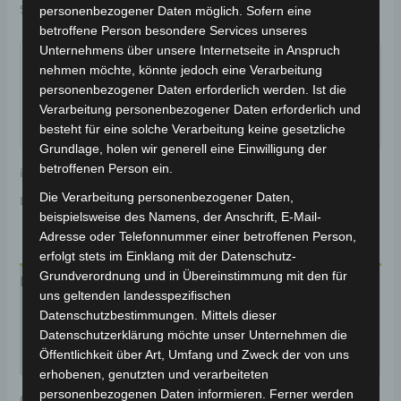
Schlagwort:
Elektrik & Beleuchtung
personenbezogener Daten möglich. Sofern eine
betroffene Person besondere Services unseres
Garantiert sicherer Checkout
Unternehmens über unsere Internetseite in Anspruch
nehmen möchte, könnte jedoch eine Verarbeitung
personenbezogener Daten erforderlich werden. Ist die
Verarbeitung personenbezogener Daten erforderlich und
besteht für eine solche Verarbeitung keine gesetzliche
Grundlage, holen wir generell eine Einwilligung der
betroffenen Person ein.
inkl. 19 % MwSt.
Kostenloser Versand
Die Verarbeitung personenbezogener Daten,
Lieferzeit:
Versandfertig innerhalb 24 Stunden*
beispielsweise des Namens, der Anschrift, E-Mail-
Adresse oder Telefonnummer einer betroffenen Person,
erfolgt stets im Einklang mit der Datenschutz-
Grundverordnung und in Übereinstimmung mit den für
Beschreibung
uns geltenden landesspezifischen
Datenschutzbestimmungen. Mittels dieser
Produktsicherheit
Datenschutzerklärung möchte unser Unternehmen die
Öffentlichkeit über Art, Umfang und Zweck der von uns
Rezensionen (0)
erhobenen, genutzten und verarbeiteten
personenbezogenen Daten informieren. Ferner werden
Original-Ersatzteil für den 3-Rad Seniorenmobil VM4.