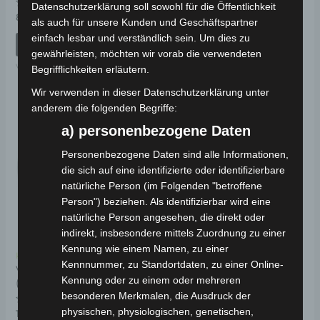
mit
Datenschutzerklärung soll sowohl für die Öffentlichkeit
0
Bewertet
89,00
€
*
von
IN DEN WARENKORB
als auch für unsere Kunden und Geschäftspartner
mit
5
0
einfach lesbar und verständlich sein. Um dies zu
von
IN DEN WARENKORB
VM4
5
gewährleisten, möchten wir vorab die verwendeten
VM4
Begrifflichkeiten erläutern.
Wir verwenden in dieser Datenschutzerklärung unter
anderem die folgenden Begriffe:
a) personenbezogene Daten
Personenbezogene Daten sind alle Informationen,
die sich auf eine identifizierte oder identifizierbare
natürliche Person (im Folgenden "betroffene
Person") beziehen. Als identifizierbar wird eine
natürliche Person angesehen, die direkt oder
indirekt, insbesondere mittels Zuordnung zu einer
Kennung wie einem Namen, zu einer
Kostenloser Versand
Kennnummer, zu Standortdaten, zu einer Online-
VM4 STÜTZRAD
Kennung oder zu einem oder mehreren
(Ø6,5MM-Ø72MM)
besonderen Merkmalen, die Ausdruck der
physischen, physiologischen, genetischen,
Bewertet
19,00
€
*