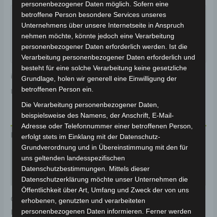
personenbezogener Daten möglich. Sofern eine
Garantiert sicherer Checkout
betroffene Person besondere Services unseres
Unternehmens über unsere Internetseite in Anspruch
nehmen möchte, könnte jedoch eine Verarbeitung
personenbezogener Daten erforderlich werden. Ist die
Verarbeitung personenbezogener Daten erforderlich und
besteht für eine solche Verarbeitung keine gesetzliche
inkl. 19 % MwSt.
Kostenloser Versand
Grundlage, holen wir generell eine Einwilligung der
betroffenen Person ein.
Lieferzeit:
Versandfertig innerhalb 24 Stunden*
Die Verarbeitung personenbezogener Daten,
beispielsweise des Namens, der Anschrift, E-Mail-
Adresse oder Telefonnummer einer betroffenen Person,
Beschreibung
erfolgt stets im Einklang mit der Datenschutz-
Grundverordnung und in Übereinstimmung mit den für
Produktsicherheit
uns geltenden landesspezifischen
Datenschutzbestimmungen. Mittels dieser
Rezensionen (0)
Datenschutzerklärung möchte unser Unternehmen die
Öffentlichkeit über Art, Umfang und Zweck der von uns
Original-Ersatzteil für den 3-Rad Seniorenmobil VM4.
erhobenen, genutzten und verarbeiteten
personenbezogenen Daten informieren. Ferner werden
Lenker für optimale Funktionalität und Haltbarkeit.