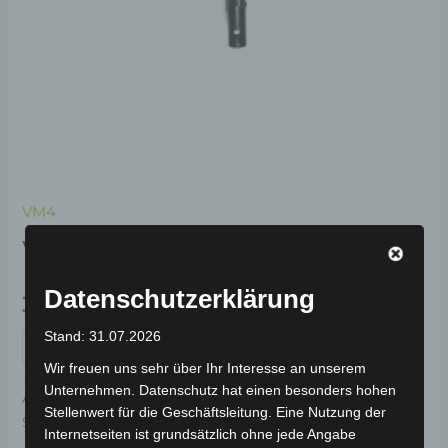
VM4
VM4 LENKER
Datenschutzerklärung
39,00
€
*
Stand: 31.07.2026
IN DEN WARENKORB
Wir freuen uns sehr über Ihr Interesse an unserem
Unternehmen. Datenschutz hat einen besonders hohen
Artikelnummer:
3M402-1504A-00
Kategorie:
VM4
Stellenwert für die Geschäftsleitung. Eine Nutzung der
Schlagwort:
Fahrwerk & Lenkung
Internetseiten ist grundsätzlich ohne jede Angabe