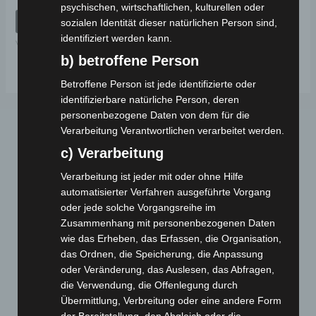
mit
psychischen, wirtschaftlichen, kulturellen oder
0
von
IN DEN WARENKORB
sozialen Identität dieser natürlichen Person sind,
5
identifiziert werden kann.
VM4
b) betroffene Person
Betroffene Person ist jede identifizierte oder
identifizierbare natürliche Person, deren
personenbezogene Daten von dem für die
Verarbeitung Verantwortlichen verarbeitet werden.
c) Verarbeitung
Verarbeitung ist jeder mit oder ohne Hilfe
automatisierter Verfahren ausgeführte Vorgang
oder jede solche Vorgangsreihe im
Zusammenhang mit personenbezogenen Daten
Webseite
wie das Erheben, das Erfassen, die Organisation,
das Ordnen, die Speicherung, die Anpassung
Cashback-Aktion
oder Veränderung, das Auslesen, das Abfragen,
Händler werden
die Verwendung, die Offenlegung durch
Home
Übermittlung, Verbreitung oder eine andere Form
der Bereitstellung, den Abgleich oder die