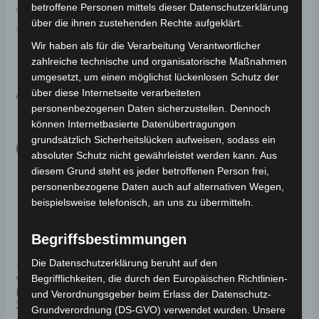
betroffene Personen mittels dieser Datenschutzerklärung
Weitere Informationen zum Fahrzeug findest du hier:
über die ihnen zustehenden Rechte aufgeklärt.
Volta Motor 3-Rad Seniorenmobil VM4
.
Wir haben als für die Verarbeitung Verantwortlicher
zahlreiche technische und organisatorische Maßnahmen
umgesetzt, um einen möglichst lückenlosen Schutz der
Ähnliche Produkte
über diese Internetseite verarbeiteten
personenbezogenen Daten sicherzustellen. Dennoch
können Internetbasierte Datenübertragungen
grundsätzlich Sicherheitslücken aufweisen, sodass ein
absoluter Schutz nicht gewährleistet werden kann. Aus
diesem Grund steht es jeder betroffenen Person frei,
personenbezogene Daten auch auf alternativen Wegen,
beispielsweise telefonisch, an uns zu übermitteln.
Begriffsbestimmungen
Die Datenschutzerklärung beruht auf den
Kostenloser Versand
Kostenloser Versand
Begrifflichkeiten, die durch den Europäischen Richtlinien-
VM4 VORDERES
VM4 VORDERRAD
FEDERUNGSSET (2019-
und Verordnungsgeber beim Erlass der Datenschutz-
2021 MODELL)
Grundverordnung (DS-GVO) verwendet wurden. Unsere
Bewertet
89,00
€
*