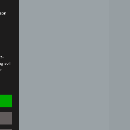
rson
z-
g soll
r
 vorab
Person