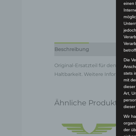
einen 
Intern
möglic
Unter
jedoch
Verarb
Verarb
Beschreibung
Produktsicherhe
betrof
Die Ve
Original-Ersatzteil für den 3-Ra
Anschr
stets 
Haltbarkeit. Weitere Information
mit de
dieser
Art, U
person
Ähnliche Produkte
dieser
Wir ha
organ
der üb