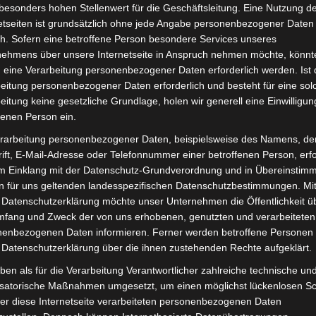
besonders hohen Stellenwert für die Geschäftsleitung. Eine Nutzung d
inkl. 19 % MwSt.
Kostenlos
etseiten ist grundsätzlich ohne jede Angabe personenbezogener Daten
Lieferzeit:
Versandfertig i
h. Sofern eine betroffene Person besondere Services unseres
nehmens über unsere Internetseite in Anspruch nehmen möchte, könnt
 eine Verarbeitung personenbezogener Daten erforderlich werden. Ist 
eitung personenbezogener Daten erforderlich und besteht für eine sol
eitung keine gesetzliche Grundlage, holen wir generell eine Einwilligun
it
Rezensionen (0)
fenen Person ein.
rarbeitung personenbezogener Daten, beispielsweise des Namens, de
d Seniorenmobil VM4 NEO. Hintere korb oben abdeckung 
ift, E-Mail-Adresse oder Telefonnummer einer betroffenen Person, erfo
im Einklang mit der Datenschutz-Grundverordnung und in Übereinstim
en zum Fahrzeug findest du hier:
Volta Motor 3-Rad Sen
n für uns geltenden landesspezifischen Datenschutzbestimmungen. Mit
 Datenschutzerklärung möchte unser Unternehmen die Öffentlichkeit ü
mfang und Zweck der von uns erhobenen, genutzten und verarbeiteten
enbezogenen Daten informieren. Ferner werden betroffene Personen 
 Datenschutzerklärung über die ihnen zustehenden Rechte aufgeklärt.
ben als für die Verarbeitung Verantwortlicher zahlreiche technische un
isatorische Maßnahmen umgesetzt, um einen möglichst lückenlosen S
er diese Internetseite verarbeiteten personenbezogenen Daten