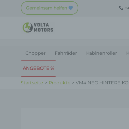
Zum
Gemeinsam helfen
+4
Inhalt
springen
Chopper
Fahrräder
Kabinenroller
K
ANGEBOTE %
Startseite
Produkte
VM4 NEO HINTERE K