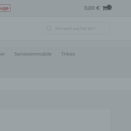
HINTERE
euge
0,00
€
KORB
OBEN
Products
ABDECKUNG
search
Menge
ler
Seniorenmobile
Trikes