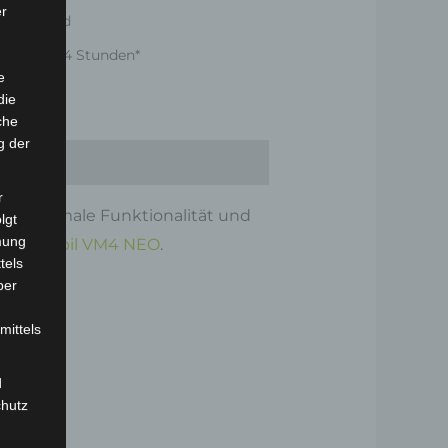
er
er Versand
nnerhalb 24 Stunden*
e
die
che
g der
r
für optimale Funktionalität und
lgt
mung
iorenmobil VM4 NEO
.
tels
ber
mittels
d
chutz