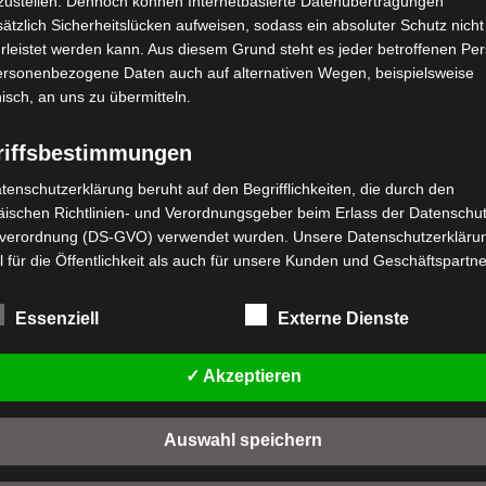
zustellen. Dennoch können Internetbasierte Datenübertragungen
ätzlich Sicherheitslücken aufweisen, sodass ein absoluter Schutz nicht
leistet werden kann. Aus diesem Grund steht es jeder betroffenen Pe
personenbezogene Daten auch auf alternativen Wegen, beispielsweise
nisch, an uns zu übermitteln.
riffsbestimmungen
tenschutzerklärung beruht auf den Begrifflichkeiten, die durch den
stenloser Versand
Kostenloser Versand
ischen Richtlinien- und Verordnungsgeber beim Erlass der Datenschut
M4 NEO
VM4 NEO LENKER
verordnung (DS-GVO) verwendet wurden. Unsere Datenschutzerklärun
RMLEHNENSCHIENE
ECHTS
 für die Öffentlichkeit als auch für unsere Kunden und Geschäftspartne
Bewertet
39,00
€
*
h lesbar und verständlich sein. Um dies zu gewährleisten, möchten wir
mit
0
rwendeten Begrifflichkeiten erläutern.
wertet
,00
€
*
von
Essenziell
Externe Dienste
IN DEN WARENKORB
t
5
rwenden in dieser Datenschutzerklärung unter anderem die folgenden
n
IN DEN WARENKORB
VM4 NEO
fe:
✓ Akzeptieren
a) personenbezogene Daten
M4 NEO
Personenbezogene Daten sind alle Informationen, die sich auf eine
Auswahl speichern
identifizierte oder identifizierbare natürliche Person (im Folgenden
"betroffene Person") beziehen. Als identifizierbar wird eine natürliche 