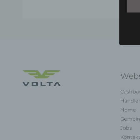
Webs
Cashba
Händle
Home
Gemein
Jobs
Kontak