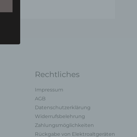
u einer
 zu
n,
Rechtliches
Impressum
AGB
ng mit
Datenschutzerklärung
Widerrufsbelehrung
legung
Zahlungsmöglichkeiten
ung,
oder
Rückgabe von Elektroaltgeräten