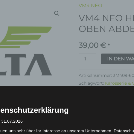
VM4 NEO
VM4
VM4 NEO H
NEO
HINTERE
OBEN ABD
KORB
OBEN
39,00
€
*
ABDECKUNG
IN DEN W
Menge
Artikelnummer:
3M409-60
Schlagwort:
Karosserie & 
Garantie
enschutzerklärung
: 31.07.2026
euen uns sehr über Ihr Interesse an unserem Unternehmen. Datenschu