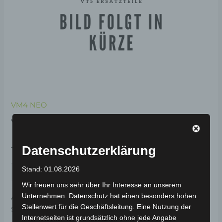
VM4 NEO
VM4 NEO HUPE
Datenschutzerklärung
19,00
€
*
Stand: 01.08.2026
IN DEN WARENKORB
Wir freuen uns sehr über Ihr Interesse an unserem
Unternehmen. Datenschutz hat einen besonders hohen
Artikelnummer:
3M409-5005A-00
Kategorie:
VM4 NEO
Stellenwert für die Geschäftsleitung. Eine Nutzung der
Schlagwort:
Elektrik & Beleuchtung
Internetseiten ist grundsätzlich ohne jede Angabe