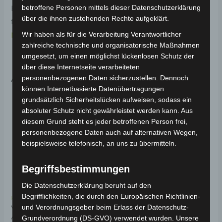
Haltbarkeit. Weitere Informationen zum Fahrzeug
betroffene Personen mittels dieser Datenschutzerklärung
über die ihnen zustehenden Rechte aufgeklärt.
findest du hier:
Volta Motor 3-Rad Seniorenmobil VM4
NEO
.
Wir haben als für die Verarbeitung Verantwortlicher
zahlreiche technische und organisatorische Maßnahmen
umgesetzt, um einen möglichst lückenlosen Schutz der
über diese Internetseite verarbeiteten
Ähnliche Produkte
personenbezogenen Daten sicherzustellen. Dennoch
können Internetbasierte Datenübertragungen
grundsätzlich Sicherheitslücken aufweisen, sodass ein
absoluter Schutz nicht gewährleistet werden kann. Aus
diesem Grund steht es jeder betroffenen Person frei,
personenbezogene Daten auch auf alternativen Wegen,
beispielsweise telefonisch, an uns zu übermitteln.
Begriffsbestimmungen
Die Datenschutzerklärung beruht auf den
Begrifflichkeiten, die durch den Europäischen Richtlinien-
Kostenloser Versand
Kostenloser Versand
VM4 NEO
VM4 NEO HINTERE
und Verordnungsgeber beim Erlass der Datenschutz-
ARMLEHNENSCHIENE
KORB UNTERE
Grundverordnung (DS-GVO) verwendet wurden. Unsere