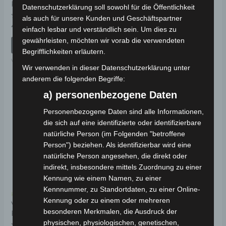
RECHTS
ABDECKUNG
Datenschutzerklärung soll sowohl für die Öffentlichkeit
als auch für unsere Kunden und Geschäftspartner
Bewertet
Bewertet
49,00
€
69,00
€
*
*
einfach lesbar und verständlich sein. Um dies zu
mit
mit
0
0
gewährleisten, möchten wir vorab die verwendeten
von
von
IN DEN WARENKORB
IN DEN WARENKORB
5
5
Begrifflichkeiten erläutern.
VM4 NEO
VM4 NEO
Wir verwenden in dieser Datenschutzerklärung unter
anderem die folgenden Begriffe:
a) personenbezogene Daten
Personenbezogene Daten sind alle Informationen,
die sich auf eine identifizierte oder identifizierbare
natürliche Person (im Folgenden "betroffene
Person") beziehen. Als identifizierbar wird eine
natürliche Person angesehen, die direkt oder
indirekt, insbesondere mittels Zuordnung zu einer
Kennung wie einem Namen, zu einer
Kennnummer, zu Standortdaten, zu einer Online-
Kostenloser Versand
Kennung oder zu einem oder mehreren
VM4 NEO
besonderen Merkmalen, die Ausdruck der
RÜCKENLEHNENPOLSTER
physischen, physiologischen, genetischen,