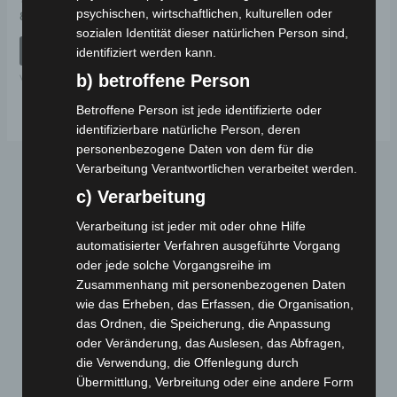
psychischen, wirtschaftlichen, kulturellen oder
Bewertet
89,00
€
*
mit
sozialen Identität dieser natürlichen Person sind,
0
von
IN DEN WARENKORB
identifiziert werden kann.
5
b) betroffene Person
VM4 NEO
Betroffene Person ist jede identifizierte oder
identifizierbare natürliche Person, deren
personenbezogene Daten von dem für die
Verarbeitung Verantwortlichen verarbeitet werden.
c) Verarbeitung
Verarbeitung ist jeder mit oder ohne Hilfe
automatisierter Verfahren ausgeführte Vorgang
oder jede solche Vorgangsreihe im
Zusammenhang mit personenbezogenen Daten
Webseite
wie das Erheben, das Erfassen, die Organisation,
das Ordnen, die Speicherung, die Anpassung
oder Veränderung, das Auslesen, das Abfragen,
Cashback-Aktion
die Verwendung, die Offenlegung durch
Händler werden
Übermittlung, Verbreitung oder eine andere Form