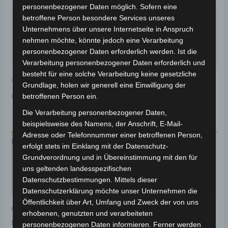
Garantiert sicherer Checkout
personenbezogener Daten möglich. Sofern eine
betroffene Person besondere Services unseres
Unternehmens über unsere Internetseite in Anspruch
nehmen möchte, könnte jedoch eine Verarbeitung
personenbezogener Daten erforderlich werden. Ist die
Verarbeitung personenbezogener Daten erforderlich und
besteht für eine solche Verarbeitung keine gesetzliche
inkl. 19 % MwSt.
Kostenloser Versand
Grundlage, holen wir generell eine Einwilligung der
Lieferzeit:
Versandfertig innerhalb 24 Stunden*
betroffenen Person ein.
Die Verarbeitung personenbezogener Daten,
beispielsweise des Namens, der Anschrift, E-Mail-
Adresse oder Telefonnummer einer betroffenen Person,
Beschreibung
erfolgt stets im Einklang mit der Datenschutz-
Grundverordnung und in Übereinstimmung mit den für
Produktsicherheit
uns geltenden landesspezifischen
Datenschutzbestimmungen. Mittels dieser
Rezensionen (0)
Datenschutzerklärung möchte unser Unternehmen die
Öffentlichkeit über Art, Umfang und Zweck der von uns
Original-Ersatzteil für den 3-Rad Seniorenmobil VM4
erhobenen, genutzten und verarbeiteten
NEO. Hupe für optimale Funktionalität und
personenbezogenen Daten informieren. Ferner werden