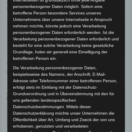
Internetseiten ist grundsätzlich ohne jede Angabe
Artikelnummer:
3M409-0201A-00
Kategorie:
VM4 NEO
personenbezogener Daten möglich. Sofern eine
Schlagwort:
Antrieb & Motor
betroffene Person besondere Services unseres
Garantiert sicherer Checkout
Unternehmens über unsere Internetseite in Anspruch
nehmen möchte, könnte jedoch eine Verarbeitung
personenbezogener Daten erforderlich werden. Ist die
Verarbeitung personenbezogener Daten erforderlich und
besteht für eine solche Verarbeitung keine gesetzliche
Grundlage, holen wir generell eine Einwilligung der
betroffenen Person ein.
inkl. 19 % MwSt.
Kostenloser Versand
Die Verarbeitung personenbezogener Daten,
Lieferzeit:
Versandfertig innerhalb 24 Stunden*
beispielsweise des Namens, der Anschrift, E-Mail-
Adresse oder Telefonnummer einer betroffenen Person,
erfolgt stets im Einklang mit der Datenschutz-
Grundverordnung und in Übereinstimmung mit den für
Beschreibung
uns geltenden landesspezifischen
Datenschutzbestimmungen. Mittels dieser
Produktsicherheit
Datenschutzerklärung möchte unser Unternehmen die
Öffentlichkeit über Art, Umfang und Zweck der von uns
Rezensionen (0)
erhobenen, genutzten und verarbeiteten