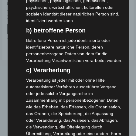
physischen, physiologischen, genetischen,
UNTERE ABDECKUNG
psychischen, wirtschaftlichen, kulturellen oder
sozialen Identität dieser natürlichen Person sind,
Bewertet
39,00
€
*
mit
identifiziert werden kann.
0
von
IN DEN WARENKORB
b) betroffene Person
5
VM4 NEO
Betroffene Person ist jede identifizierte oder
identifizierbare natürliche Person, deren
personenbezogene Daten von dem für die
Verarbeitung Verantwortlichen verarbeitet werden.
c) Verarbeitung
Verarbeitung ist jeder mit oder ohne Hilfe
automatisierter Verfahren ausgeführte Vorgang
oder jede solche Vorgangsreihe im
Zusammenhang mit personenbezogenen Daten
wie das Erheben, das Erfassen, die Organisation,
das Ordnen, die Speicherung, die Anpassung
Webseite
oder Veränderung, das Auslesen, das Abfragen,
die Verwendung, die Offenlegung durch
Cashback-Aktion
Übermittlung, Verbreitung oder eine andere Form