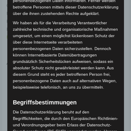
personenbezogenen Daten informieren. Ferner werden
Original-Ersatzteil für den 3-Rad Seniorenmobil VM4
betroffene Personen mittels dieser Datenschutzerklärung
NEO. Motor vm4 neo 1000w für optimale
über die ihnen zustehenden Rechte aufgeklärt.
Funktionalität und Haltbarkeit. Weitere
Wir haben als für die Verarbeitung Verantwortlicher
Informationen zum Fahrzeug findest du hier:
Volta
zahlreiche technische und organisatorische Maßnahmen
umgesetzt, um einen möglichst lückenlosen Schutz der
Motor 3-Rad Seniorenmobil VM4 NEO
.
über diese Internetseite verarbeiteten
personenbezogenen Daten sicherzustellen. Dennoch
können Internetbasierte Datenübertragungen
Ähnliche Produkte
grundsätzlich Sicherheitslücken aufweisen, sodass ein
absoluter Schutz nicht gewährleistet werden kann. Aus
diesem Grund steht es jeder betroffenen Person frei,
personenbezogene Daten auch auf alternativen Wegen,
beispielsweise telefonisch, an uns zu übermitteln.
Begriffsbestimmungen
Die Datenschutzerklärung beruht auf den
Begrifflichkeiten, die durch den Europäischen Richtlinien-
und Verordnungsgeber beim Erlass der Datenschutz-