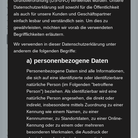
Grundverordnung (DS-GVO) verwendet wurden. Unsere
Kostenloser Versand
Kostenloser Versand
Datenschutzerklärung soll sowohl für die Öffentlichkeit
VM4 NEO
VM4 NEO
ANZEIGEABDECKUNG
SITZSCHLOSSKABEL
als auch für unsere Kunden und Geschäftspartner
einfach lesbar und verständlich sein. Um dies zu
Bewertet
Bewertet
39,00
€
19,00
€
gewährleisten, möchten wir vorab die verwendeten
*
*
mit
mit
Begrifflichkeiten erläutern.
0
0
von
von
IN DEN WARENKORB
IN DEN WARENKORB
5
5
Wir verwenden in dieser Datenschutzerklärung unter
VM4 NEO
VM4 NEO
anderem die folgenden Begriffe:
a) personenbezogene Daten
Personenbezogene Daten sind alle Informationen,
die sich auf eine identifizierte oder identifizierbare
natürliche Person (im Folgenden "betroffene
Person") beziehen. Als identifizierbar wird eine
natürliche Person angesehen, die direkt oder
indirekt, insbesondere mittels Zuordnung zu einer
Kennung wie einem Namen, zu einer
Kennnummer, zu Standortdaten, zu einer Online-
Kennung oder zu einem oder mehreren
Kostenloser Versand
besonderen Merkmalen, die Ausdruck der
VM4 NEO ANZEIGE