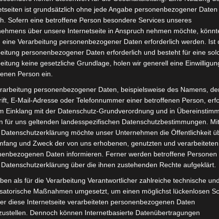
Lieferzeit:
Versandfertig i
etseiten ist grundsätzlich ohne jede Angabe personenbezogener Daten
h. Sofern eine betroffene Person besondere Services unseres
nehmens über unsere Internetseite in Anspruch nehmen möchte, könnt
 eine Verarbeitung personenbezogener Daten erforderlich werden. Ist 
eitung personenbezogener Daten erforderlich und besteht für eine sol
eitung keine gesetzliche Grundlage, holen wir generell eine Einwilligun
it
Rezensionen (0)
fenen Person ein.
rarbeitung personenbezogener Daten, beispielsweise des Namens, de
d Seniorenmobil VM4 NEO. Parkbremse für optimale Funkti
ift, E-Mail-Adresse oder Telefonnummer einer betroffenen Person, erfo
est du hier:
Volta Motor 3-Rad Seniorenmobil VM4 NEO
.
im Einklang mit der Datenschutz-Grundverordnung und in Übereinstim
n für uns geltenden landesspezifischen Datenschutzbestimmungen. Mit
 Datenschutzerklärung möchte unser Unternehmen die Öffentlichkeit ü
mfang und Zweck der von uns erhobenen, genutzten und verarbeiteten
enbezogenen Daten informieren. Ferner werden betroffene Personen 
 Datenschutzerklärung über die ihnen zustehenden Rechte aufgeklärt.
ben als für die Verarbeitung Verantwortlicher zahlreiche technische un
isatorische Maßnahmen umgesetzt, um einen möglichst lückenlosen S
er diese Internetseite verarbeiteten personenbezogenen Daten
zustellen. Dennoch können Internetbasierte Datenübertragungen