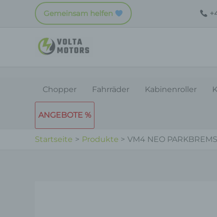
Zum
Gemeinsam helfen
+4
Inhalt
springen
Chopper
Fahrräder
Kabinenroller
K
ANGEBOTE %
Startseite
Produkte
VM4 NEO PARKBREM