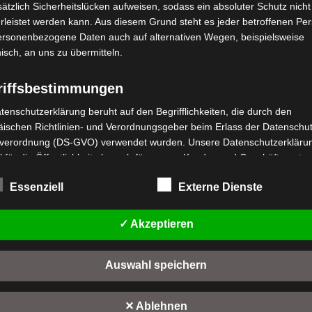
ätzlich Sicherheitslücken aufweisen, sodass ein absoluter Schutz nicht
leistet werden kann. Aus diesem Grund steht es jeder betroffenen Pe
personenbezogene Daten auch auf alternativen Wegen, beispielsweise
nisch, an uns zu übermitteln.
riffsbestimmungen
stenloser Versand
Kostenloser Versand
tenschutzerklärung beruht auf den Begrifflichkeiten, die durch den
M4 NEO VORDERER
ischen Richtlinien- und Verordnungsgeber beim Erlass der Datenschut
VM4 NEO SITZSCHLOSS
OTFLÜGELABDECKUNG
verordnung (DS-GVO) verwendet wurden. Unsere Datenschutzerklärun
 für die Öffentlichkeit als auch für unsere Kunden und Geschäftspartne
Bewertet
29,00
€
*
mit
wertet
,00
€
h lesbar und verständlich sein. Um dies zu gewährleisten, möchten wir
*
0
t
Essenziell
Externe Dienste
rwendeten Begrifflichkeiten erläutern.
von
IN DEN WARENKORB
5
n
IN DEN WARENKORB
rwenden in dieser Datenschutzerklärung unter anderem die folgenden
VM4 NEO
✓ Akzeptieren
fe:
M4 NEO
a) personenbezogene Daten
Auswahl speichern
Personenbezogene Daten sind alle Informationen, die sich auf eine
identifizierte oder identifizierbare natürliche Person (im Folgenden
"betroffene Person") beziehen. Als identifizierbar wird eine natürliche 
✕ Ablehnen