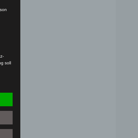
rson
z-
g soll
r
 vorab
Person