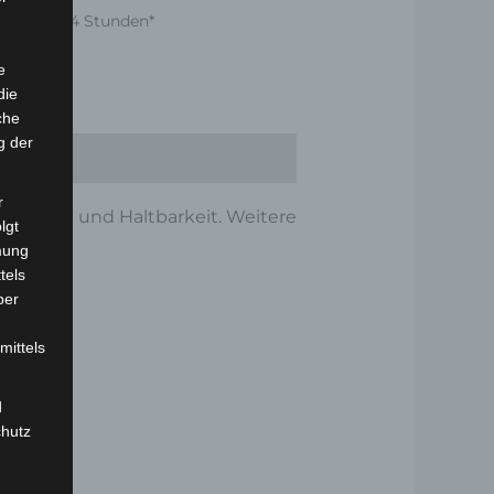
nnerhalb 24 Stunden*
e
die
che
g der
r
onalität und Haltbarkeit. Weitere
lgt
mung
tels
ber
mittels
d
chutz