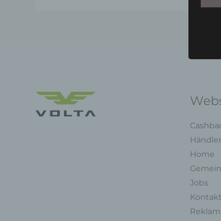
Webs
Cashba
Händle
Home
Gemein
Jobs
Kontak
Reklama