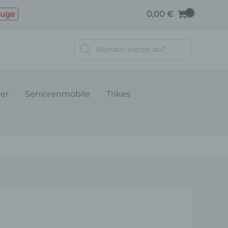
PARKBREMSE
euge
0,00
€
Menge
Products
search
ler
Seniorenmobile
Trikes