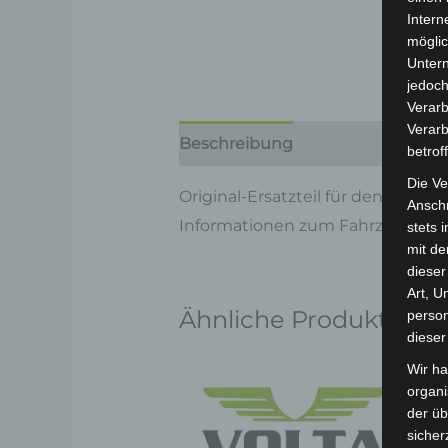
Intern
möglic
Unter
jedoch
Verarb
Verarb
Beschreibung
Produktsicherhe
betrof
Die Ve
Original-Ersatzteil für den 3-Ra
Anschr
Informationen zum Fahrzeug find
stets 
mit de
dieser
Art, U
Ähnliche Produkte
person
dieser
Wir ha
organ
der üb
sicher