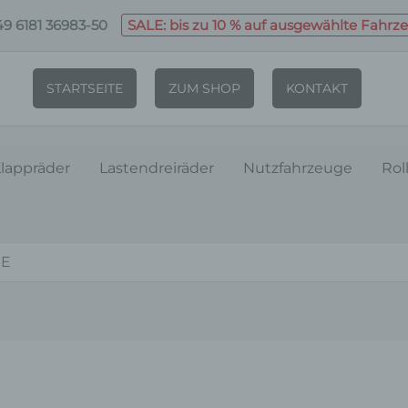
9 6181 36983-50
SALE: bis zu 10 % auf ausgewählte Fahrz
STARTSEITE
ZUM SHOP
KONTAKT
lappräder
Lastendreiräder
Nutzfahrzeuge
Rol
SE