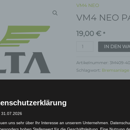
VM4 NEO
VM4
VM4 NEO 
NEO
PARKBREMSE
19,00
€
Menge
*
IN DEN W
Artikelnummer:
3M409-4
Schlagwort:
Bremsanlage
Garantie
enschutzerklärung
: 31.07.2026
euen uns sehr über Ihr Interesse an unserem Unternehmen. Datenschu
inkl. 19 % MwSt.
Kostenlos
besonders hohen Stellenwert für die Geschäftsleitung. Eine Nutzung d