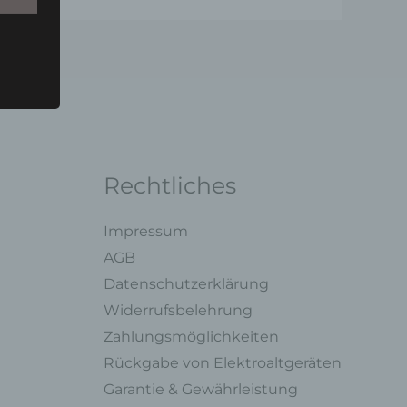
u einer
 zu
n,
Rechtliches
Impressum
AGB
Datenschutzerklärung
ng mit
Widerrufsbelehrung
Zahlungsmöglichkeiten
legung
Rückgabe von Elektroaltgeräten
ung,
oder
Garantie & Gewährleistung