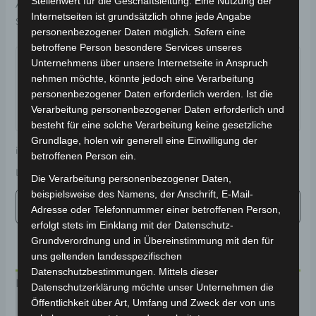
Stellenwert für die Geschäftsleitung. Eine Nutzung der
Artikelnummer:
3M409-4001A-00
Kategorie:
VM4 NEO
Internetseiten ist grundsätzlich ohne jede Angabe
Schlagwörter:
Bremsanlage
,
Verschleißteile
personenbezogener Daten möglich. Sofern eine
Garantiert sicherer Checkout
betroffene Person besondere Services unseres
Unternehmens über unsere Internetseite in Anspruch
nehmen möchte, könnte jedoch eine Verarbeitung
personenbezogener Daten erforderlich werden. Ist die
Verarbeitung personenbezogener Daten erforderlich und
besteht für eine solche Verarbeitung keine gesetzliche
Grundlage, holen wir generell eine Einwilligung der
inkl. 19 % MwSt.
Kostenloser Versand
betroffenen Person ein.
Lieferzeit:
Versandfertig innerhalb 24 Stunden*
Die Verarbeitung personenbezogener Daten,
beispielsweise des Namens, der Anschrift, E-Mail-
Adresse oder Telefonnummer einer betroffenen Person,
erfolgt stets im Einklang mit der Datenschutz-
Grundverordnung und in Übereinstimmung mit den für
uns geltenden landesspezifischen
Datenschutzbestimmungen. Mittels dieser
Beschreibung
Datenschutzerklärung möchte unser Unternehmen die
Öffentlichkeit über Art, Umfang und Zweck der von uns
Produktsicherheit