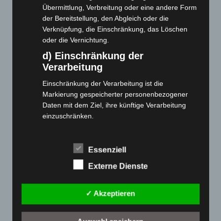
Übermittlung, Verbreitung oder eine andere Form
Webseite
der Bereitstellung, den Abgleich oder die
Verknüpfung, die Einschränkung, das Löschen
oder die Vernichtung.
Cashback-Aktion
d) Einschränkung der
Händler werden
Verarbeitung
Home
Gemeinsam spenden
Einschränkung der Verarbeitung ist die
Markierung gespeicherter personenbezogener
Jobs
Daten mit dem Ziel, ihre künftige Verarbeitung
Kontakt
einzuschränken.
Reklamation einreichen
e) Profiling
Über uns
Profiling ist jede Art der automatisierten
Essenziell
Produktpalette
Verarbeitung personenbezogener Daten, die darin
Externe Dienste
besteht, dass diese personenbezogenen Daten
Elektro-Chopper
verwendet werden, um bestimmte persönliche
Aspekte, die sich auf eine natürliche Person
Elektro-Fahrräder
✓ Akzeptieren
beziehen, zu bewerten, insbesondere, um
Elektro-Kabinenroller
Aspekte bezüglich Arbeitsleistung, wirtschaftlicher
Elektro-Klappräder