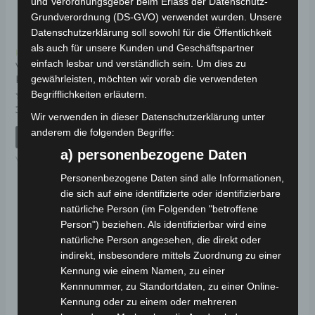
und Verordnungsgeber beim Erlass der Datenschutz-
Grundverordnung (DS-GVO) verwendet wurden. Unsere
Datenschutzerklärung soll sowohl für die Öffentlichkeit
als auch für unsere Kunden und Geschäftspartner
Kostenloser Versand
Kostenloser Versand
einfach lesbar und verständlich sein. Um dies zu
VM4 NEO HINTERE
VM4 NEO ARMLEHNE
KORBDECKUNG
RECHTS
gewährleisten, möchten wir vorab die verwendeten
Begrifflichkeiten erläutern.
Bewertet
Bewertet
39,00
€
39,00
€
*
*
Wir verwenden in dieser Datenschutzerklärung unter
mit
mit
0
0
anderem die folgenden Begriffe:
von
von
IN DEN WARENKORB
IN DEN WARENKORB
5
5
a) personenbezogene Daten
VM4 NEO
VM4 NEO
Personenbezogene Daten sind alle Informationen,
die sich auf eine identifizierte oder identifizierbare
natürliche Person (im Folgenden "betroffene
Person") beziehen. Als identifizierbar wird eine
natürliche Person angesehen, die direkt oder
indirekt, insbesondere mittels Zuordnung zu einer
Kennung wie einem Namen, zu einer
Kennnummer, zu Standortdaten, zu einer Online-
Kennung oder zu einem oder mehreren