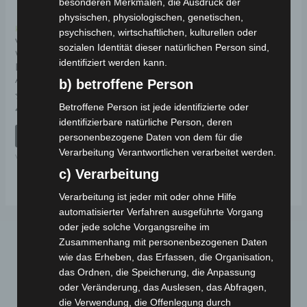
besonderen Merkmalen, die Ausdruck der
physischen, physiologischen, genetischen,
Kostenloser Versand
psychischen, wirtschaftlichen, kulturellen oder
VM4 NEO VORDERER
sozialen Identität dieser natürlichen Person sind,
WINDSCHUTZ
identifiziert werden kann.
DEKORATIVE
ABDECKUNG
b) betroffene Person
Betroffene Person ist jede identifizierte oder
Bewertet
49,00
€
*
mit
identifizierbare natürliche Person, deren
0
von
IN DEN WARENKORB
personenbezogene Daten von dem für die
5
Verarbeitung Verantwortlichen verarbeitet werden.
VM4 NEO
c) Verarbeitung
Verarbeitung ist jeder mit oder ohne Hilfe
automatisierter Verfahren ausgeführte Vorgang
oder jede solche Vorgangsreihe im
Zusammenhang mit personenbezogenen Daten
wie das Erheben, das Erfassen, die Organisation,
das Ordnen, die Speicherung, die Anpassung
oder Veränderung, das Auslesen, das Abfragen,
die Verwendung, die Offenlegung durch