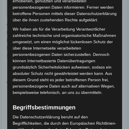
erhobenen, genutzten und verarbeiteten
personenbezogenen Daten informieren. Ferner werden
Rezensionen (0)
betroffene Personen mittels dieser Datenschutzerklärung
über die ihnen zustehenden Rechte aufgeklärt.
Original-Ersatzteil für den 3-Rad Seniorenmobil VM4
Wir haben als für die Verarbeitung Verantwortlicher
NEO. Vordere trommelbremse für optimale
zahlreiche technische und organisatorische Maßnahmen
Funktionalität und Haltbarkeit. Weitere
umgesetzt, um einen möglichst lückenlosen Schutz der
Informationen zum Fahrzeug findest du hier:
Volta
über diese Internetseite verarbeiteten
personenbezogenen Daten sicherzustellen. Dennoch
Motor 3-Rad Seniorenmobil VM4 NEO
.
können Internetbasierte Datenübertragungen
grundsätzlich Sicherheitslücken aufweisen, sodass ein
absoluter Schutz nicht gewährleistet werden kann. Aus
Ähnliche Produkte
diesem Grund steht es jeder betroffenen Person frei,
personenbezogene Daten auch auf alternativen Wegen,
beispielsweise telefonisch, an uns zu übermitteln.
Begriffsbestimmungen
Die Datenschutzerklärung beruht auf den
Begrifflichkeiten, die durch den Europäischen Richtlinien-