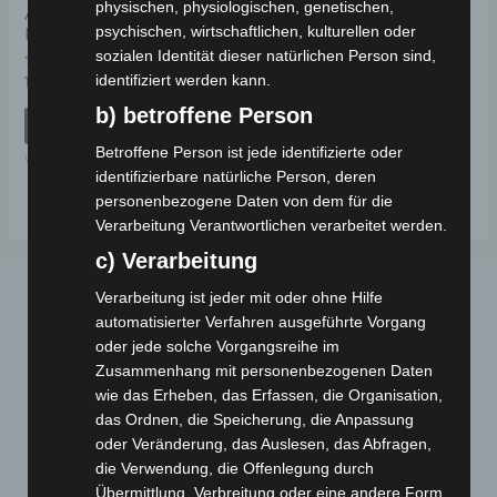
physischen, physiologischen, genetischen,
ARMLEHNENPOLSTER
psychischen, wirtschaftlichen, kulturellen oder
RECHTS
sozialen Identität dieser natürlichen Person sind,
identifiziert werden kann.
Bewertet
19,00
€
*
mit
0
b) betroffene Person
von
IN DEN WARENKORB
5
Betroffene Person ist jede identifizierte oder
VM4 NEO
identifizierbare natürliche Person, deren
personenbezogene Daten von dem für die
Verarbeitung Verantwortlichen verarbeitet werden.
c) Verarbeitung
Verarbeitung ist jeder mit oder ohne Hilfe
automatisierter Verfahren ausgeführte Vorgang
oder jede solche Vorgangsreihe im
Zusammenhang mit personenbezogenen Daten
wie das Erheben, das Erfassen, die Organisation,
das Ordnen, die Speicherung, die Anpassung
Webseite
oder Veränderung, das Auslesen, das Abfragen,
die Verwendung, die Offenlegung durch
Übermittlung, Verbreitung oder eine andere Form