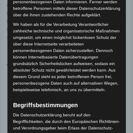
personenbezogenen Daten informieren. Ferner werden
Original-Ersatzteil für den 3-Rad Seniorenmobil VM4
betroffene Personen mittels dieser Datenschutzerklärung
NEO. Vorderer blinker links für optimale
über die ihnen zustehenden Rechte aufgeklärt.
Funktionalität und Haltbarkeit. Weitere
Wir haben als für die Verarbeitung Verantwortlicher
Informationen zum Fahrzeug findest du hier:
Volta
zahlreiche technische und organisatorische Maßnahmen
Motor 3-Rad Seniorenmobil VM4 NEO
.
umgesetzt, um einen möglichst lückenlosen Schutz der
über diese Internetseite verarbeiteten
personenbezogenen Daten sicherzustellen. Dennoch
können Internetbasierte Datenübertragungen
Ähnliche Produkte
grundsätzlich Sicherheitslücken aufweisen, sodass ein
absoluter Schutz nicht gewährleistet werden kann. Aus
diesem Grund steht es jeder betroffenen Person frei,
personenbezogene Daten auch auf alternativen Wegen,
beispielsweise telefonisch, an uns zu übermitteln.
Begriffsbestimmungen
Die Datenschutzerklärung beruht auf den
Begrifflichkeiten, die durch den Europäischen Richtlinien-
und Verordnungsgeber beim Erlass der Datenschutz-