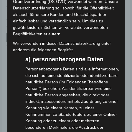
Grundverordnung (DS-GVO) verwendet wurden. Unsere
Kostenloser Versand
Kostenloser Versand
VM4 NEO VORDERER
VM4 NEO ANZEIGE
Datenschutzerklärung soll sowohl für die Öffentlichkeit
KOTFLÜGELABDECKUNG
UNTERE ABDECKUNG
als auch für unsere Kunden und Geschäftspartner
einfach lesbar und verständlich sein. Um dies zu
Bewertet
Bewertet
69,00
€
39,00
€
*
*
gewährleisten, möchten wir vorab die verwendeten
mit
mit
0
0
Begrifflichkeiten erläutern.
von
von
IN DEN WARENKORB
IN DEN WARENKORB
5
5
Wir verwenden in dieser Datenschutzerklärung unter
VM4 NEO
VM4 NEO
anderem die folgenden Begriffe:
a) personenbezogene Daten
Personenbezogene Daten sind alle Informationen,
die sich auf eine identifizierte oder identifizierbare
natürliche Person (im Folgenden "betroffene
Person") beziehen. Als identifizierbar wird eine
natürliche Person angesehen, die direkt oder
indirekt, insbesondere mittels Zuordnung zu einer
Kennung wie einem Namen, zu einer
Kennnummer, zu Standortdaten, zu einer Online-
Kennung oder zu einem oder mehreren
Kostenloser Versand
besonderen Merkmalen, die Ausdruck der
VM4 NEO