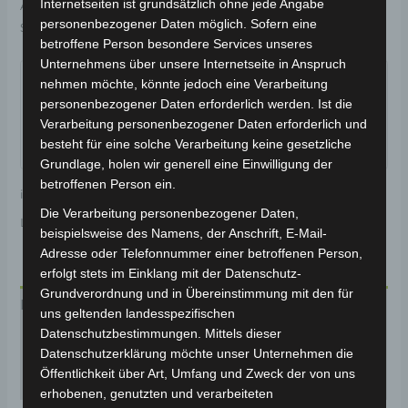
Internetseiten ist grundsätzlich ohne jede Angabe
Artikelnummer:
3M409-5019A-00
Kategorie:
VM4 NEO
personenbezogener Daten möglich. Sofern eine
Schlagwort:
Elektrik & Beleuchtung
betroffene Person besondere Services unseres
Garantiert sicherer Checkout
Unternehmens über unsere Internetseite in Anspruch
nehmen möchte, könnte jedoch eine Verarbeitung
personenbezogener Daten erforderlich werden. Ist die
Verarbeitung personenbezogener Daten erforderlich und
besteht für eine solche Verarbeitung keine gesetzliche
Grundlage, holen wir generell eine Einwilligung der
betroffenen Person ein.
inkl. 19 % MwSt.
Kostenloser Versand
Die Verarbeitung personenbezogener Daten,
Lieferzeit:
Versandfertig innerhalb 24 Stunden*
beispielsweise des Namens, der Anschrift, E-Mail-
Adresse oder Telefonnummer einer betroffenen Person,
erfolgt stets im Einklang mit der Datenschutz-
Grundverordnung und in Übereinstimmung mit den für
Beschreibung
uns geltenden landesspezifischen
Datenschutzbestimmungen. Mittels dieser
Produktsicherheit
Datenschutzerklärung möchte unser Unternehmen die
Öffentlichkeit über Art, Umfang und Zweck der von uns
Rezensionen (0)
erhobenen, genutzten und verarbeiteten