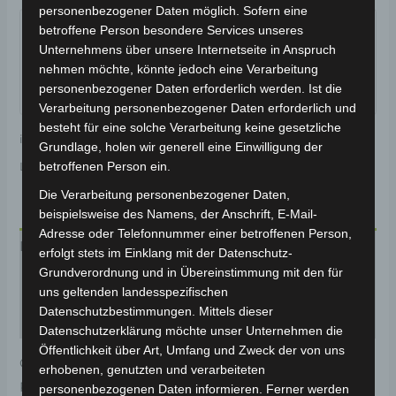
Garantiert sicherer Checkout
personenbezogener Daten möglich. Sofern eine
betroffene Person besondere Services unseres
Unternehmens über unsere Internetseite in Anspruch
nehmen möchte, könnte jedoch eine Verarbeitung
personenbezogener Daten erforderlich werden. Ist die
Verarbeitung personenbezogener Daten erforderlich und
besteht für eine solche Verarbeitung keine gesetzliche
inkl. 19 % MwSt.
Kostenloser Versand
Grundlage, holen wir generell eine Einwilligung der
betroffenen Person ein.
Lieferzeit:
Versandfertig innerhalb 24 Stunden*
Die Verarbeitung personenbezogener Daten,
beispielsweise des Namens, der Anschrift, E-Mail-
Adresse oder Telefonnummer einer betroffenen Person,
Beschreibung
erfolgt stets im Einklang mit der Datenschutz-
Grundverordnung und in Übereinstimmung mit den für
Produktsicherheit
uns geltenden landesspezifischen
Datenschutzbestimmungen. Mittels dieser
Rezensionen (0)
Datenschutzerklärung möchte unser Unternehmen die
Öffentlichkeit über Art, Umfang und Zweck der von uns
Original-Ersatzteil für den 3-Rad Seniorenmobil VM4.
erhobenen, genutzten und verarbeiteten
Rahmen für optimale Funktionalität und Haltbarkeit.
personenbezogenen Daten informieren. Ferner werden