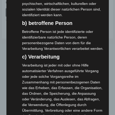
Bewertet
69,00
€
*
psychischen, wirtschaftlichen, kulturellen oder
mit
0
sozialen Identität dieser natürlichen Person sind,
von
IN DEN WARENKORB
5
identifiziert werden kann.
VM4
b) betroffene Person
Betroffene Person ist jede identifizierte oder
identifizierbare natürliche Person, deren
personenbezogene Daten von dem für die
Verarbeitung Verantwortlichen verarbeitet werden.
c) Verarbeitung
Verarbeitung ist jeder mit oder ohne Hilfe
automatisierter Verfahren ausgeführte Vorgang
oder jede solche Vorgangsreihe im
Zusammenhang mit personenbezogenen Daten
Webseite
wie das Erheben, das Erfassen, die Organisation,
das Ordnen, die Speicherung, die Anpassung
Cashback-Aktion
oder Veränderung, das Auslesen, das Abfragen,
die Verwendung, die Offenlegung durch
Händler werden
Übermittlung, Verbreitung oder eine andere Form
Home