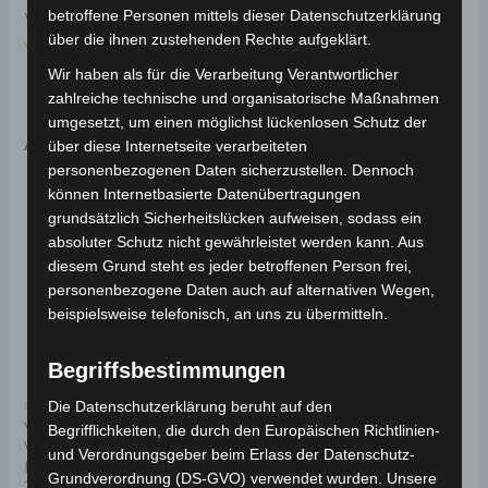
betroffene Personen mittels dieser Datenschutzerklärung
Weitere Informationen zum Fahrzeug findest du hier:
über die ihnen zustehenden Rechte aufgeklärt.
Volta Motor 3-Rad Seniorenmobil VM4
.
Wir haben als für die Verarbeitung Verantwortlicher
zahlreiche technische und organisatorische Maßnahmen
umgesetzt, um einen möglichst lückenlosen Schutz der
Ähnliche Produkte
über diese Internetseite verarbeiteten
personenbezogenen Daten sicherzustellen. Dennoch
können Internetbasierte Datenübertragungen
grundsätzlich Sicherheitslücken aufweisen, sodass ein
absoluter Schutz nicht gewährleistet werden kann. Aus
diesem Grund steht es jeder betroffenen Person frei,
personenbezogene Daten auch auf alternativen Wegen,
beispielsweise telefonisch, an uns zu übermitteln.
Begriffsbestimmungen
Die Datenschutzerklärung beruht auf den
Kostenloser Versand
Kostenloser Versand
VM4 LENKSÄULE UND
VM4 HINTERE
Begrifflichkeiten, die durch den Europäischen Richtlinien-
VORDERES
FEDERUNG
und Verordnungsgeber beim Erlass der Datenschutz-
FEDERUNGSSET (2019-
Grundverordnung (DS-GVO) verwendet wurden. Unsere
2021)