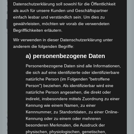
Bewertet
59,00
€
*
Datenschutzerklärung soll sowohl für die Öffentlichkeit
mit
0
als auch für unsere Kunden und Geschäftspartner
Bewertet
von
89,00
€
IN DEN WARENKORB
*
mit
5
einfach lesbar und verständlich sein. Um dies zu
0
VM4
von
gewährleisten, möchten wir vorab die verwendeten
IN DEN WARENKORB
5
Begrifflichkeiten erläutern.
VM4
Wir verwenden in dieser Datenschutzerklärung unter
anderem die folgenden Begriffe:
a) personenbezogene Daten
Personenbezogene Daten sind alle Informationen,
die sich auf eine identifizierte oder identifizierbare
natürliche Person (im Folgenden "betroffene
Person") beziehen. Als identifizierbar wird eine
natürliche Person angesehen, die direkt oder
indirekt, insbesondere mittels Zuordnung zu einer
Kennung wie einem Namen, zu einer
Kennnummer, zu Standortdaten, zu einer Online-
Kostenloser Versand
VM4 VORDERGABEL
Kennung oder zu einem oder mehreren
(2015-2018 MODELL)
besonderen Merkmalen, die Ausdruck der
physischen, physiologischen, genetischen,