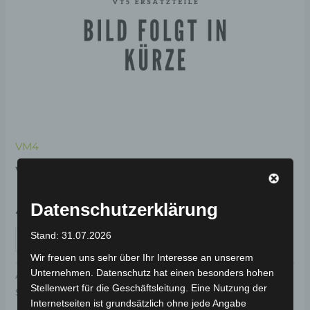
VM4
VM4 RAHMEN
Datenschutzerklärung
499,00
€
*
Stand: 31.07.2026
IN DEN WARENKORB
Wir freuen uns sehr über Ihr Interesse an unserem
Unternehmen. Datenschutz hat einen besonders hohen
Artikelnummer:
1Y402-0001A-00
Kategorie:
VM4
Stellenwert für die Geschäftsleitung. Eine Nutzung der
Schlagwort:
Fahrwerk & Lenkung
Internetseiten ist grundsätzlich ohne jede Angabe