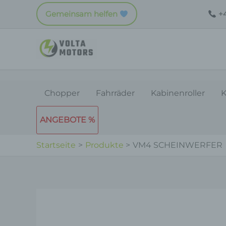
Zum
Gemeinsam helfen
+4
Inhalt
springen
Chopper
Fahrräder
Kabinenroller
K
ANGEBOTE %
Startseite
Produkte
VM4 SCHEINWERFER