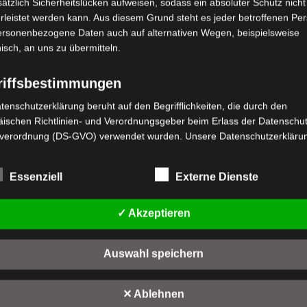
ätzlich Sicherheitslücken aufweisen, sodass ein absoluter Schutz nicht
leistet werden kann. Aus diesem Grund steht es jeder betroffenen Pe
personenbezogene Daten auch auf alternativen Wegen, beispielsweise
nisch, an uns zu übermitteln.
riffsbestimmungen
stenloser Versand
Kostenloser Versand
tenschutzerklärung beruht auf den Begrifflichkeiten, die durch den
VM4 SITZBEHÄLTER
M4 VORDERGABEL
ischen Richtlinien- und Verordnungsgeber beim Erlass der Datenschut
KUNSTSTOFF
verordnung (DS-GVO) verwendet wurden. Unsere Datenschutzerklärun
wertet
,00
€
*
 für die Öffentlichkeit als auch für unsere Kunden und Geschäftspartne
t
Bewertet
39,00
€
*
h lesbar und verständlich sein. Um dies zu gewährleisten, möchten wir
mit
n
0
Essenziell
Externe Dienste
IN DEN WARENKORB
rwendeten Begrifflichkeiten erläutern.
von
IN DEN WARENKORB
5
rwenden in dieser Datenschutzerklärung unter anderem die folgenden
M4
✓ Akzeptieren
VM4
fe:
a) personenbezogene Daten
Auswahl speichern
Personenbezogene Daten sind alle Informationen, die sich auf eine
identifizierte oder identifizierbare natürliche Person (im Folgenden
"betroffene Person") beziehen. Als identifizierbar wird eine natürliche 
✕ Ablehnen