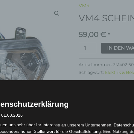
VM4
VM4
VM4 SCHE
SCHEINWERFER
Menge
59,00
€
*
IN DEN W
Artikelnummer:
3M402-50
Schlagwort:
Elektrik & Be
Garantie
enschutzerklärung
: 01.08.2026
euen uns sehr über Ihr Interesse an unserem Unternehmen. Datenschu
inkl. 19 % MwSt.
Kostenlos
besonders hohen Stellenwert für die Geschäftsleitung. Eine Nutzung d