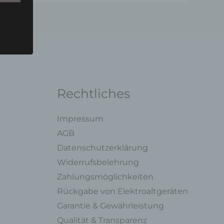
u einer
 zu
n,
Rechtliches
Impressum
AGB
Datenschutzerklärung
ng mit
Widerrufsbelehrung
Zahlungsmöglichkeiten
legung
Rückgabe von Elektroaltgeräten
ung,
Garantie & Gewährleistung
oder
Qualität & Transparenz