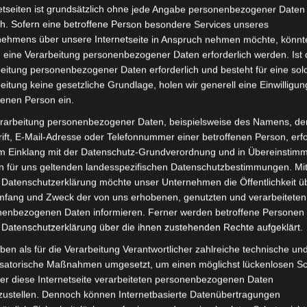
etseiten ist grundsätzlich ohne jede Angabe personenbezogener Daten
Lieferzeit:
Versandfertig i
h. Sofern eine betroffene Person besondere Services unseres
nehmens über unsere Internetseite in Anspruch nehmen möchte, könnt
 eine Verarbeitung personenbezogener Daten erforderlich werden. Ist 
eitung personenbezogener Daten erforderlich und besteht für eine sol
eitung keine gesetzliche Grundlage, holen wir generell eine Einwilligun
it
Rezensionen (0)
fenen Person ein.
rarbeitung personenbezogener Daten, beispielsweise des Namens, de
 Seniorenmobil VM4. Scheinwerfer für optimale Funktiona
ift, E-Mail-Adresse oder Telefonnummer einer betroffenen Person, erfo
est du hier:
Volta Motor 3-Rad Seniorenmobil VM4
.
im Einklang mit der Datenschutz-Grundverordnung und in Übereinstim
n für uns geltenden landesspezifischen Datenschutzbestimmungen. Mit
 Datenschutzerklärung möchte unser Unternehmen die Öffentlichkeit ü
mfang und Zweck der von uns erhobenen, genutzten und verarbeiteten
enbezogenen Daten informieren. Ferner werden betroffene Personen 
 Datenschutzerklärung über die ihnen zustehenden Rechte aufgeklärt.
ben als für die Verarbeitung Verantwortlicher zahlreiche technische un
isatorische Maßnahmen umgesetzt, um einen möglichst lückenlosen S
er diese Internetseite verarbeiteten personenbezogenen Daten
zustellen. Dennoch können Internetbasierte Datenübertragungen