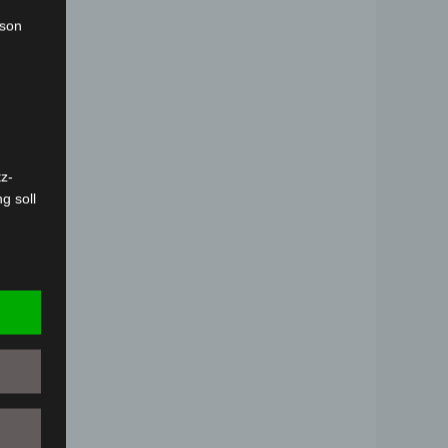
rson
z-
g soll
r
 vorab
Person