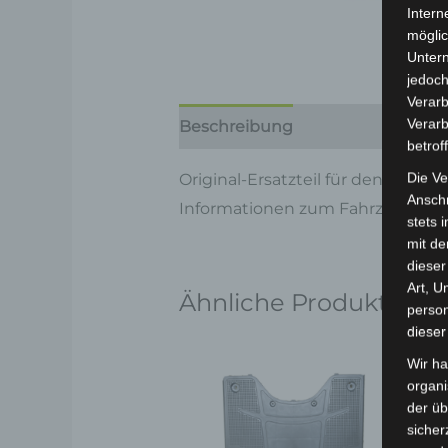
Intern
möglic
Unter
jedoch
Verarb
Verarb
Beschreibung
Produktsicherhe
betrof
Die Ve
Original-Ersatzteil für den 3-Rad
Anschr
Informationen zum Fahrzeug find
stets 
mit de
dieser
Art, U
Ähnliche Produkte
person
dieser
Wir ha
organ
der üb
sicher