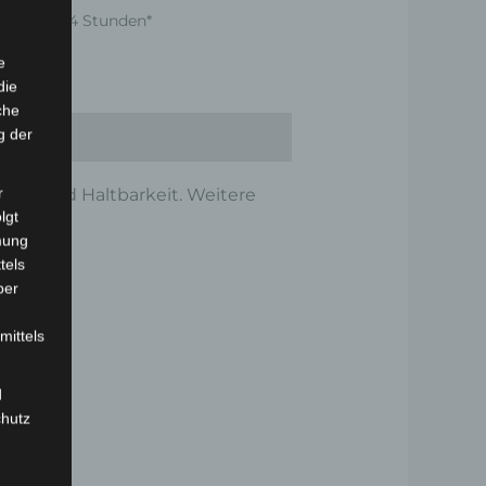
nnerhalb 24 Stunden*
e
die
che
g der
r
lität und Haltbarkeit. Weitere
lgt
mung
tels
ber
mittels
d
chutz