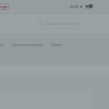
Menge
euge
0,00
€
Products
search
ler
Seniorenmobile
Trikes