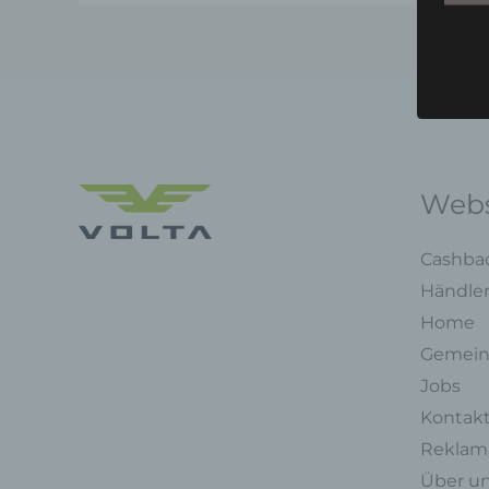
Webs
Cashba
Händle
Home
Gemein
Jobs
Kontak
Reklama
Über u