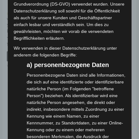
Grundverordnung (DS-GVO) verwendet wurden. Unsere
Datenschutzerklärung soll sowohl für die Öffentlichkeit
Kostenloser Versand
Kostenloser Versand
als auch für unsere Kunden und Geschäftspartner
VM4
VM4 TRITTPROFIL
einfach lesbar und verständlich sein. Um dies zu
SITZSCHIENENABDECKUNG
KUNSTSTOFF
KUNSTSTOFF
gewährleisten, möchten wir vorab die verwendeten
Begrifflichkeiten erläutern.
Bewertet
49,00
€
*
mit
Bewertet
19,00
€
*
0
mit
Wir verwenden in dieser Datenschutzerklärung unter
von
IN DEN WARENKORB
0
5
anderem die folgenden Begriffe:
von
IN DEN WARENKORB
5
VM4
a) personenbezogene Daten
VM4
Personenbezogene Daten sind alle Informationen,
die sich auf eine identifizierte oder identifizierbare
natürliche Person (im Folgenden "betroffene
Person") beziehen. Als identifizierbar wird eine
natürliche Person angesehen, die direkt oder
indirekt, insbesondere mittels Zuordnung zu einer
Kennung wie einem Namen, zu einer
Kennnummer, zu Standortdaten, zu einer Online-
Kennung oder zu einem oder mehreren
besonderen Merkmalen, die Ausdruck der