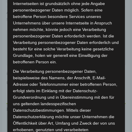
Internetseiten ist grundsätzlich ohne jede Angabe
personenbezogener Daten möglich. Sofern eine
Artikelnummer:
3M402-6005A-14
Kategorie:
VM4
betroffene Person besondere Services unseres
Schlagwort:
Karosserie & Verkleidung
Unternehmens über unsere Internetseite in Anspruch
nehmen möchte, könnte jedoch eine Verarbeitung
Garantiert sicherer Checkout
personenbezogener Daten erforderlich werden. Ist die
Verarbeitung personenbezogener Daten erforderlich und
besteht für eine solche Verarbeitung keine gesetzliche
Grundlage, holen wir generell eine Einwilligung der
betroffenen Person ein.
Die Verarbeitung personenbezogener Daten,
inkl. 19 % MwSt.
Kostenloser Versand
beispielsweise des Namens, der Anschrift, E-Mail-
Lieferzeit:
Versandfertig innerhalb 24 Stunden*
Adresse oder Telefonnummer einer betroffenen Person,
erfolgt stets im Einklang mit der Datenschutz-
Grundverordnung und in Übereinstimmung mit den für
uns geltenden landesspezifischen
Beschreibung
Datenschutzbestimmungen. Mittels dieser
Datenschutzerklärung möchte unser Unternehmen die
Produktsicherheit
Öffentlichkeit über Art, Umfang und Zweck der von uns
erhobenen, genutzten und verarbeiteten