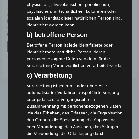
physischen, physiologischen, genetischen,
Kostenloser Versand
psychischen, wirtschaftlichen, kulturellen oder
VM4 VORDERGABEL
sozialen Identität dieser natürlichen Person sind,
(2015-2018 MODELL)
identifiziert werden kann.
Bewertet
b) betroffene Person
69,00
€
*
mit
0
von
Betroffene Person ist jede identifizierte oder
IN DEN WARENKORB
5
identifizierbare natürliche Person, deren
VM4
personenbezogene Daten von dem für die
Verarbeitung Verantwortlichen verarbeitet werden.
c) Verarbeitung
Verarbeitung ist jeder mit oder ohne Hilfe
automatisierter Verfahren ausgeführte Vorgang
oder jede solche Vorgangsreihe im
Zusammenhang mit personenbezogenen Daten
wie das Erheben, das Erfassen, die Organisation,
das Ordnen, die Speicherung, die Anpassung
oder Veränderung, das Auslesen, das Abfragen,
die Verwendung, die Offenlegung durch
Webseite