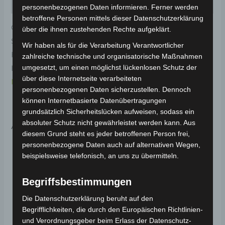
Rezensionen (0)
personenbezogenen Daten informieren. Ferner werden
betroffene Personen mittels dieser Datenschutzerklärung
Original-Ersatzteil für den 3-Rad Seniorenmobil VM4.
über die ihnen zustehenden Rechte aufgeklärt.
Sitzrahmenabdeckung-silbergrau für optimale
Wir haben als für die Verarbeitung Verantwortlicher
Funktionalität und Haltbarkeit. Weitere
zahlreiche technische und organisatorische Maßnahmen
umgesetzt, um einen möglichst lückenlosen Schutz der
Informationen zum Fahrzeug findest du hier:
Volta
über diese Internetseite verarbeiteten
Motor 3-Rad Seniorenmobil VM4
.
personenbezogenen Daten sicherzustellen. Dennoch
können Internetbasierte Datenübertragungen
grundsätzlich Sicherheitslücken aufweisen, sodass ein
Ähnliche Produkte
absoluter Schutz nicht gewährleistet werden kann. Aus
diesem Grund steht es jeder betroffenen Person frei,
personenbezogene Daten auch auf alternativen Wegen,
beispielsweise telefonisch, an uns zu übermitteln.
Begriffsbestimmungen
Die Datenschutzerklärung beruht auf den
Begrifflichkeiten, die durch den Europäischen Richtlinien-
und Verordnungsgeber beim Erlass der Datenschutz-