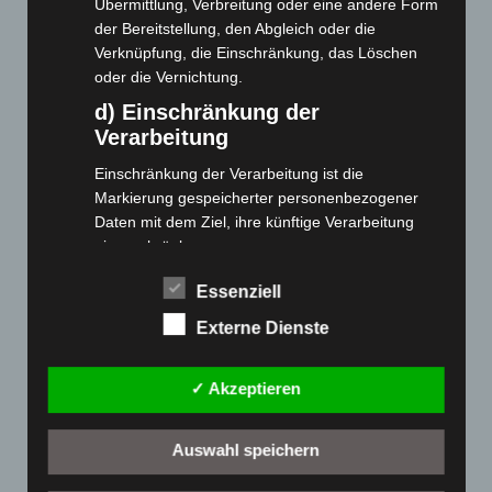
Übermittlung, Verbreitung oder eine andere Form
der Bereitstellung, den Abgleich oder die
Cashback-Aktion
Verknüpfung, die Einschränkung, das Löschen
Händler werden
oder die Vernichtung.
Home
d) Einschränkung der
Gemeinsam spenden
Verarbeitung
Jobs
Einschränkung der Verarbeitung ist die
Kontakt
Markierung gespeicherter personenbezogener
Reklamation einreichen
Daten mit dem Ziel, ihre künftige Verarbeitung
einzuschränken.
Über uns
e) Profiling
Produktpalette
Essenziell
Profiling ist jede Art der automatisierten
Externe Dienste
Verarbeitung personenbezogener Daten, die darin
Elektro-Chopper
besteht, dass diese personenbezogenen Daten
Elektro-Fahrräder
✓ Akzeptieren
verwendet werden, um bestimmte persönliche
Elektro-Kabinenroller
Aspekte, die sich auf eine natürliche Person
Elektro-Klappräder
beziehen, zu bewerten, insbesondere, um
Auswahl speichern
Aspekte bezüglich Arbeitsleistung, wirtschaftlicher
Elektro-Lastendreiräder
Lage, Gesundheit, persönlicher Vorlieben,