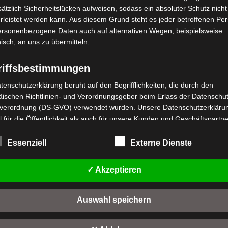
ätzlich Sicherheitslücken aufweisen, sodass ein absoluter Schutz nicht
leistet werden kann. Aus diesem Grund steht es jeder betroffenen Pe
personenbezogene Daten auch auf alternativen Wegen, beispielsweise
nisch, an uns zu übermitteln.
riffsbestimmungen
tenschutzerklärung beruht auf den Begrifflichkeiten, die durch den
stenloser Versand
Kostenloser Versand
ischen Richtlinien- und Verordnungsgeber beim Erlass der Datenschut
M4 HINTERRAD
VM4 RADMUTTER (M14*28
verordnung (DS-GVO) verwendet wurden. Unsere Datenschutzerklärun
 für die Öffentlichkeit als auch für unsere Kunden und Geschäftspartne
wertet
Bewertet
,00
€
19,00
€
*
*
h lesbar und verständlich sein. Um dies zu gewährleisten, möchten wir
t
mit
0
rwendeten Begrifflichkeiten erläutern.
Essenziell
Externe Dienste
n
von
IN DEN WARENKORB
IN DEN WARENKORB
5
rwenden in dieser Datenschutzerklärung unter anderem die folgenden
fe:
M4
VM4
✓ Akzeptieren
a) personenbezogene Daten
Auswahl speichern
Personenbezogene Daten sind alle Informationen, die sich auf eine
identifizierte oder identifizierbare natürliche Person (im Folgenden
"betroffene Person") beziehen. Als identifizierbar wird eine natürliche 