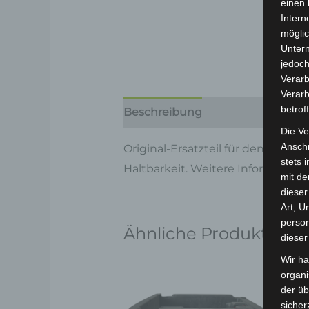
einen 
Intern
möglic
Unter
jedoch
Verarb
Verarb
betrof
Beschreibung
Produktsicherhe
Die Ve
Anschr
Original-Ersatzteil für den 3-Ra
stets 
Haltbarkeit. Weitere Information
mit de
dieser
Art, U
person
Ähnliche Produkte
dieser
Wir ha
organ
der üb
sicher