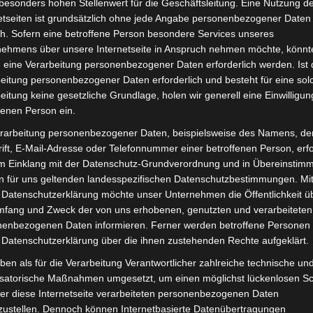
besonders hohen Stellenwert für die Geschäftsleitung. Eine Nutzung d
inkl. 19 % MwSt.
Kostenlos
etseiten ist grundsätzlich ohne jede Angabe personenbezogener Daten
h. Sofern eine betroffene Person besondere Services unseres
Lieferzeit:
Versandfertig i
nehmens über unsere Internetseite in Anspruch nehmen möchte, könnt
 eine Verarbeitung personenbezogener Daten erforderlich werden. Ist 
eitung personenbezogener Daten erforderlich und besteht für eine sol
eitung keine gesetzliche Grundlage, holen wir generell eine Einwilligun
fenen Person ein.
it
Rezensionen (0)
rarbeitung personenbezogener Daten, beispielsweise des Namens, de
ift, E-Mail-Adresse oder Telefonnummer einer betroffenen Person, erfo
d Seniorenmobil VM4. Sitzunterabdeckung vorne-weiss für
im Einklang mit der Datenschutz-Grundverordnung und in Übereinstim
en zum Fahrzeug findest du hier:
Volta Motor 3-Rad Sen
n für uns geltenden landesspezifischen Datenschutzbestimmungen. Mit
 Datenschutzerklärung möchte unser Unternehmen die Öffentlichkeit ü
mfang und Zweck der von uns erhobenen, genutzten und verarbeiteten
enbezogenen Daten informieren. Ferner werden betroffene Personen 
 Datenschutzerklärung über die ihnen zustehenden Rechte aufgeklärt.
ben als für die Verarbeitung Verantwortlicher zahlreiche technische un
isatorische Maßnahmen umgesetzt, um einen möglichst lückenlosen S
er diese Internetseite verarbeiteten personenbezogenen Daten
zustellen. Dennoch können Internetbasierte Datenübertragungen