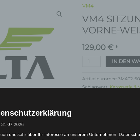
VM4
VM4
VM4 SITZ
SITZUNTERABDECKU
VORNE-
VORNE-WEI
WEISS
Menge
129,00
€
*
IN DEN W
Artikelnummer:
3M402-60
Schlagwort:
Karosserie & 
Garantie
enschutzerklärung
: 31.07.2026
euen uns sehr über Ihr Interesse an unserem Unternehmen. Datenschu