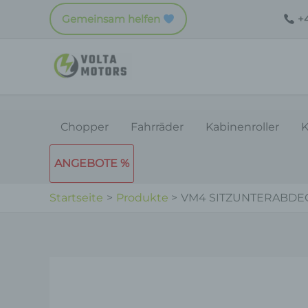
Zum
Gemeinsam helfen
+4
Inhalt
springen
Chopper
Fahrräder
Kabinenroller
K
ANGEBOTE %
Startseite
Produkte
VM4 SITZUNTERABDE