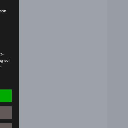
rson
z-
)
g soll
r
 vorab
Person