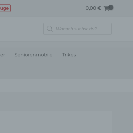
VORNE-
euge
0,00
€
WEISS
Menge
Products
search
ler
Seniorenmobile
Trikes