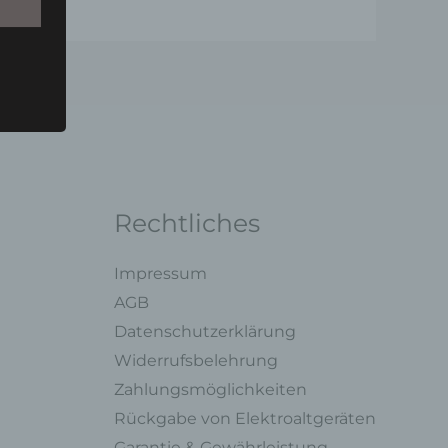
u einer
 zu
n,
Rechtliches
Impressum
AGB
ng mit
Datenschutzerklärung
Widerrufsbelehrung
legung
Zahlungsmöglichkeiten
ung,
Rückgabe von Elektroaltgeräten
oder
Garantie & Gewährleistung