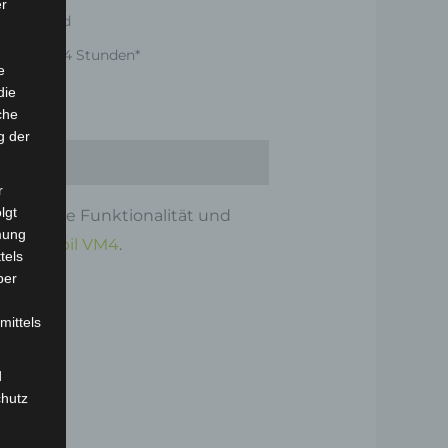
er
er Versand
nnerhalb 24 Stunden*
e
die
che
g der
r
lgt
 optimale Funktionalität und
mung
iorenmobil VM4
.
tels
ber
mittels
d
chutz