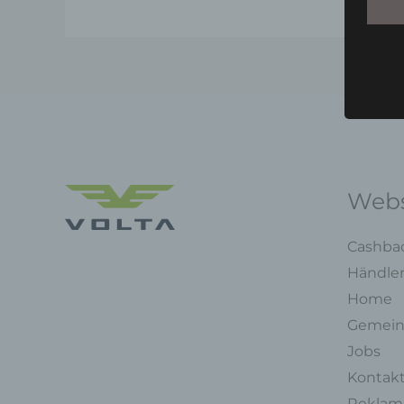
Webs
Cashba
Händle
Home
Gemein
Jobs
Kontak
Reklama