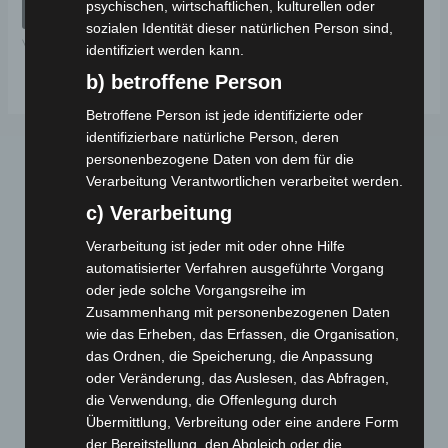
psychischen, wirtschaftlichen, kulturellen oder
von
IN DEN WARENKORB
5
sozialen Identität dieser natürlichen Person sind,
VM4
identifiziert werden kann.
b) betroffene Person
Betroffene Person ist jede identifizierte oder
identifizierbare natürliche Person, deren
personenbezogene Daten von dem für die
Verarbeitung Verantwortlichen verarbeitet werden.
c) Verarbeitung
Verarbeitung ist jeder mit oder ohne Hilfe
automatisierter Verfahren ausgeführte Vorgang
oder jede solche Vorgangsreihe im
Webseite
Zusammenhang mit personenbezogenen Daten
wie das Erheben, das Erfassen, die Organisation,
Cashback-Aktion
das Ordnen, die Speicherung, die Anpassung
Händler werden
oder Veränderung, das Auslesen, das Abfragen,
die Verwendung, die Offenlegung durch
Home
Übermittlung, Verbreitung oder eine andere Form
Gemeinsam spenden
der Bereitstellung, den Abgleich oder die