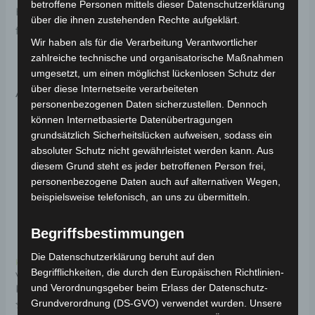
betroffene Personen mittels dieser Datenschutzerklärung
Haltbarkeit. Weitere Informationen zum Fahrzeug
über die ihnen zustehenden Rechte aufgeklärt.
findest du hier:
Volta Motor 3-Rad Seniorenmobil VM4
.
Wir haben als für die Verarbeitung Verantwortlicher
zahlreiche technische und organisatorische Maßnahmen
umgesetzt, um einen möglichst lückenlosen Schutz der
Ähnliche Produkte
über diese Internetseite verarbeiteten
personenbezogenen Daten sicherzustellen. Dennoch
können Internetbasierte Datenübertragungen
grundsätzlich Sicherheitslücken aufweisen, sodass ein
absoluter Schutz nicht gewährleistet werden kann. Aus
diesem Grund steht es jeder betroffenen Person frei,
personenbezogene Daten auch auf alternativen Wegen,
beispielsweise telefonisch, an uns zu übermitteln.
Begriffsbestimmungen
Die Datenschutzerklärung beruht auf den
Kostenloser Versand
Kostenloser Versand
Begrifflichkeiten, die durch den Europäischen Richtlinien-
VM4 ANZEIGE
VM4 VORDERGABEL
und Verordnungsgeber beim Erlass der Datenschutz-
KUNSTSTOFF
(2015-2018 MODELL)
Grundverordnung (DS-GVO) verwendet wurden. Unsere