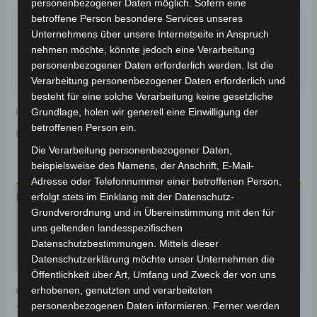
personenbezogener Daten möglich. Sofern eine
Garantiert sicherer Checkout
betroffene Person besondere Services unseres
Unternehmens über unsere Internetseite in Anspruch
nehmen möchte, könnte jedoch eine Verarbeitung
personenbezogener Daten erforderlich werden. Ist die
Verarbeitung personenbezogener Daten erforderlich und
besteht für eine solche Verarbeitung keine gesetzliche
inkl. 19 % MwSt.
Kostenloser Versand
Grundlage, holen wir generell eine Einwilligung der
betroffenen Person ein.
Lieferzeit:
Versandfertig innerhalb 24 Stunden*
Die Verarbeitung personenbezogener Daten,
beispielsweise des Namens, der Anschrift, E-Mail-
Adresse oder Telefonnummer einer betroffenen Person,
erfolgt stets im Einklang mit der Datenschutz-
Beschreibung
Grundverordnung und in Übereinstimmung mit den für
Produktsicherheit
uns geltenden landesspezifischen
Datenschutzbestimmungen. Mittels dieser
Rezensionen (0)
Datenschutzerklärung möchte unser Unternehmen die
Öffentlichkeit über Art, Umfang und Zweck der von uns
erhobenen, genutzten und verarbeiteten
Original-Ersatzteil für den 3-Rad Seniorenmobil VM4.
personenbezogenen Daten informieren. Ferner werden
Trommelbremse für optimale Funktionalität und