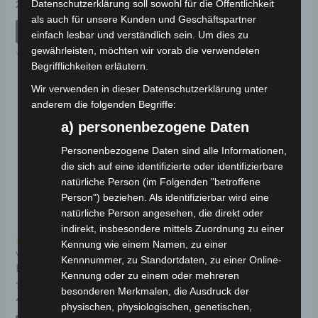
Bewertet
Bewertet
Datenschutzerklärung soll sowohl für die Öffentlichkeit
29,00
€
69,00
€
*
*
mit
mit
als auch für unsere Kunden und Geschäftspartner
0
0
von
von
IN DEN WARENKORB
IN DEN WARENKORB
einfach lesbar und verständlich sein. Um dies zu
5
5
gewährleisten, möchten wir vorab die verwendeten
VM4
VM4
Begrifflichkeiten erläutern.
Wir verwenden in dieser Datenschutzerklärung unter
anderem die folgenden Begriffe:
a) personenbezogene Daten
Personenbezogene Daten sind alle Informationen,
die sich auf eine identifizierte oder identifizierbare
natürliche Person (im Folgenden "betroffene
Person") beziehen. Als identifizierbar wird eine
natürliche Person angesehen, die direkt oder
indirekt, insbesondere mittels Zuordnung zu einer
Kostenloser Versand
Kennung wie einem Namen, zu einer
VM4 SITZKISSEN-
Kennnummer, zu Standortdaten, zu einer Online-
BEFESTIGUNGSSTANGE
Kennung oder zu einem oder mehreren
besonderen Merkmalen, die Ausdruck der
Bewertet
49,00
€
*
physischen, physiologischen, genetischen,
mit
0