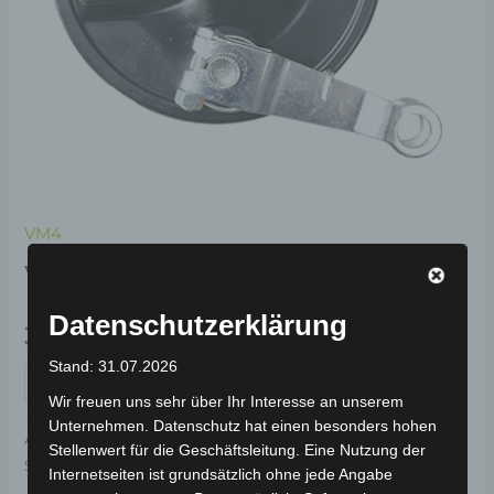
VM4
VM4 TROMMELBREMSE
Datenschutzerklärung
39,00
€
*
Stand: 31.07.2026
IN DEN WARENKORB
Wir freuen uns sehr über Ihr Interesse an unserem
Unternehmen. Datenschutz hat einen besonders hohen
Artikelnummer:
3M402-4001A-00
Kategorie:
VM4
Stellenwert für die Geschäftsleitung. Eine Nutzung der
Schlagwörter:
Verschleißteile
,
Bremsanlage
Internetseiten ist grundsätzlich ohne jede Angabe