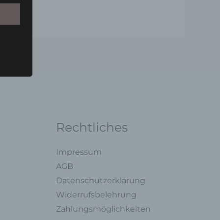
Person
u einer
 zu
n,
Rechtliches
Impressum
ng mit
AGB
Datenschutzerklärung
Widerrufsbelehrung
legung
ung,
Zahlungsmöglichkeiten
oder