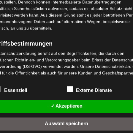
zustellen. Dennoch können Internetbasierte Datenübertragungen
ätzlich Sicherheitslücken aufweisen, sodass ein absoluter Schutz nicht
leistet werden kann. Aus diesem Grund steht es jeder betroffenen Pe
personenbezogene Daten auch auf alternativen Wegen, beispielsweise
nisch, an uns zu übermitteln.
riffsbestimmungen
tenschutzerklärung beruht auf den Begrifflichkeiten, die durch den
ischen Richtlinien- und Verordnungsgeber beim Erlass der Datenschut
stenloser Versand
Kostenloser Versand
verordnung (DS-GVO) verwendet wurden. Unsere Datenschutzerklärun
VM4 SITZBEHÄLTER
M4 RADMUTTER (M14*28)
 für die Öffentlichkeit als auch für unsere Kunden und Geschäftspartne
KUNSTSTOFF
h lesbar und verständlich sein. Um dies zu gewährleisten, möchten wir
wertet
,00
€
rwendeten Begrifflichkeiten erläutern.
*
t
Bewertet
39,00
€
Essenziell
Externe Dienste
*
mit
rwenden in dieser Datenschutzerklärung unter anderem die folgenden
n
0
IN DEN WARENKORB
von
fe:
IN DEN WARENKORB
5
✓ Akzeptieren
M4
a) personenbezogene Daten
VM4
Personenbezogene Daten sind alle Informationen, die sich auf eine
Auswahl speichern
identifizierte oder identifizierbare natürliche Person (im Folgenden