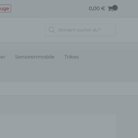
SITZABDECKUNG
euge
0,00
€
VORNE-
ROT
Products
Menge
search
ler
Seniorenmobile
Trikes