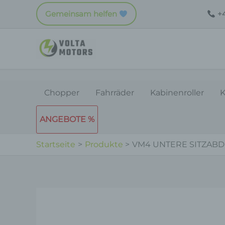
Zum
Gemeinsam helfen
+4
Inhalt
springen
Chopper
Fahrräder
Kabinenroller
K
ANGEBOTE %
Startseite
Produkte
VM4 UNTERE SITZAB