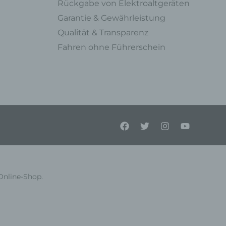
Rückgabe von Elektroaltgeräten
Garantie & Gewährleistung
Qualität & Transparenz
Fahren ohne Führerschein
ner
endet
e
en,
l
Online-Shop.
einer
Person