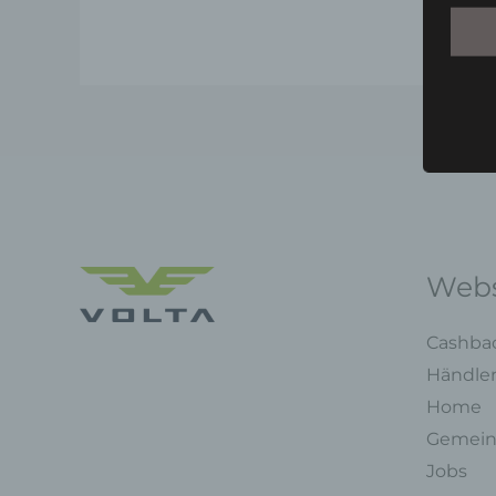
Webs
Cashba
Händle
Home
Gemein
Jobs