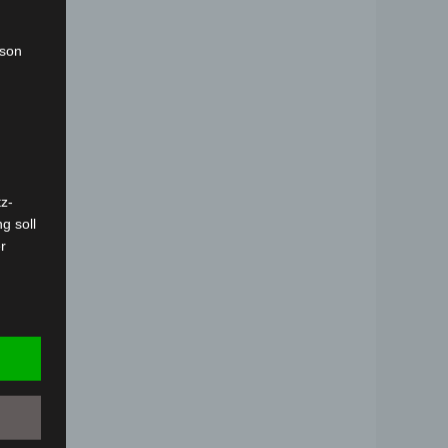
rson
z-
g soll
r
 vorab