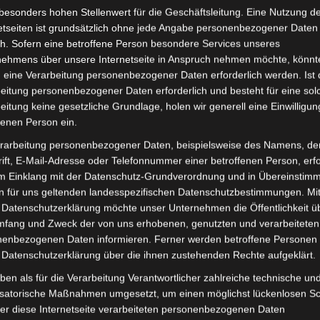
besonders hohen Stellenwert für die Geschäftsleitung. Eine Nutzung d
etseiten ist grundsätzlich ohne jede Angabe personenbezogener Daten
inkl. 19 % MwSt.
Kostenlos
h. Sofern eine betroffene Person besondere Services unseres
nehmens über unsere Internetseite in Anspruch nehmen möchte, könnt
Lieferzeit:
Versandfertig i
 eine Verarbeitung personenbezogener Daten erforderlich werden. Ist 
eitung personenbezogener Daten erforderlich und besteht für eine sol
eitung keine gesetzliche Grundlage, holen wir generell eine Einwilligun
fenen Person ein.
it
Rezensionen (0)
rarbeitung personenbezogener Daten, beispielsweise des Namens, de
ift, E-Mail-Adresse oder Telefonnummer einer betroffenen Person, erfo
im Einklang mit der Datenschutz-Grundverordnung und in Übereinstim
d Seniorenmobil VM4. Untere sitzabdeckung vorne-rot für
n für uns geltenden landesspezifischen Datenschutzbestimmungen. Mit
en zum Fahrzeug findest du hier:
Volta Motor 3-Rad Sen
 Datenschutzerklärung möchte unser Unternehmen die Öffentlichkeit ü
mfang und Zweck der von uns erhobenen, genutzten und verarbeiteten
enbezogenen Daten informieren. Ferner werden betroffene Personen 
 Datenschutzerklärung über die ihnen zustehenden Rechte aufgeklärt.
ben als für die Verarbeitung Verantwortlicher zahlreiche technische un
isatorische Maßnahmen umgesetzt, um einen möglichst lückenlosen S
er diese Internetseite verarbeiteten personenbezogenen Daten