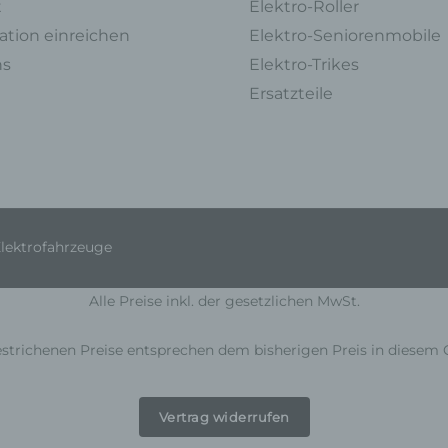
t
Elektro-Roller
die Vernichtung.
tion einreichen
Elektro-Seniorenmobile
d) Einschränkung der Verarbeitung
ns
Elektro-Trikes
Einschränkung der Verarbeitung ist die Markierung gespeicherter
Ersatzteile
personenbezogener Daten mit dem Ziel, ihre künftige Verarbeitung
einzuschränken.
e) Profiling
Profiling ist jede Art der automatisierten Verarbeitung personenbezoge
Daten, die darin besteht, dass diese personenbezogenen Daten verw
werden, um bestimmte persönliche Aspekte, die sich auf eine natürlich
Elektrofahrzeuge
Person beziehen, zu bewerten, insbesondere, um Aspekte bezüglich
Arbeitsleistung, wirtschaftlicher Lage, Gesundheit, persönlicher Vorlieb
Interessen, Zuverlässigkeit, Verhalten, Aufenthaltsort oder Ortswechse
Alle Preise inkl. der gesetzlichen MwSt.
dieser natürlichen Person zu analysieren oder vorherzusagen.
strichenen Preise entsprechen dem bisherigen Preis in diesem 
f) Pseudonymisierung
Pseudonymisierung ist die Verarbeitung personenbezogener Daten in 
Weise, auf welche die personenbezogenen Daten ohne Hinzuziehung
Vertrag widerrufen
zusätzlicher Informationen nicht mehr einer spezifischen betroffenen 