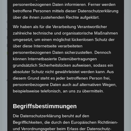
personenbezogenen Daten informieren. Ferner werden
Rezensionen (0)
betroffene Personen mittels dieser Datenschutzerklärung
über die ihnen zustehenden Rechte aufgeklärt.
Original-Ersatzteil für den 3-Rad Seniorenmobil VM4.
Wir haben als für die Verarbeitung Verantwortlicher
Vorderes armaturenbrett dekorativ-rot für optimale
zahlreiche technische und organisatorische Maßnahmen
Funktionalität und Haltbarkeit. Weitere
umgesetzt, um einen möglichst lückenlosen Schutz der
Informationen zum Fahrzeug findest du hier:
Volta
über diese Internetseite verarbeiteten
personenbezogenen Daten sicherzustellen. Dennoch
Motor 3-Rad Seniorenmobil VM4
.
können Internetbasierte Datenübertragungen
grundsätzlich Sicherheitslücken aufweisen, sodass ein
absoluter Schutz nicht gewährleistet werden kann. Aus
Ähnliche Produkte
diesem Grund steht es jeder betroffenen Person frei,
personenbezogene Daten auch auf alternativen Wegen,
beispielsweise telefonisch, an uns zu übermitteln.
Begriffsbestimmungen
Die Datenschutzerklärung beruht auf den
Begrifflichkeiten, die durch den Europäischen Richtlinien-
und Verordnungsgeber beim Erlass der Datenschutz-