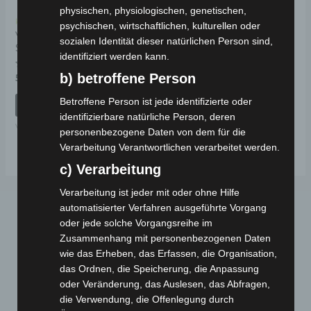
physischen, physiologischen, genetischen,
Kostenloser Versand
psychischen, wirtschaftlichen, kulturellen oder
VM4 HINTERER
sozialen Identität dieser natürlichen Person sind,
SCHWINGARM
identifiziert werden kann.
b) betroffene Person
Bewertet
59,00
€
*
mit
0
Betroffene Person ist jede identifizierte oder
von
IN DEN WARENKORB
5
identifizierbare natürliche Person, deren
VM4
personenbezogene Daten von dem für die
Verarbeitung Verantwortlichen verarbeitet werden.
c) Verarbeitung
Verarbeitung ist jeder mit oder ohne Hilfe
automatisierter Verfahren ausgeführte Vorgang
oder jede solche Vorgangsreihe im
Zusammenhang mit personenbezogenen Daten
wie das Erheben, das Erfassen, die Organisation,
das Ordnen, die Speicherung, die Anpassung
oder Veränderung, das Auslesen, das Abfragen,
die Verwendung, die Offenlegung durch
Webseite