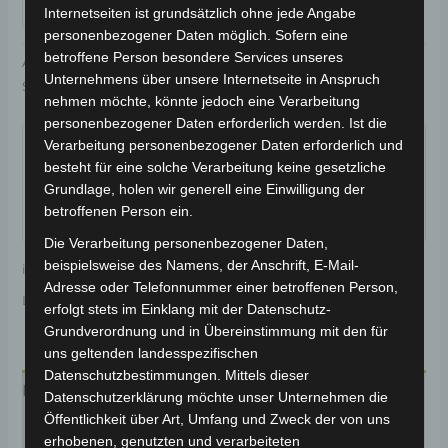
IN DEN WARENKORB
Internetseiten ist grundsätzlich ohne jede Angabe
personenbezogener Daten möglich. Sofern eine
betroffene Person besondere Services unseres
Artikelnummer:
3M402-6006A-04
Kategorie:
VM4
Unternehmens über unsere Internetseite in Anspruch
Schlagwort:
Karosserie & Verkleidung
nehmen möchte, könnte jedoch eine Verarbeitung
Garantiert sicherer Checkout
personenbezogener Daten erforderlich werden. Ist die
Verarbeitung personenbezogener Daten erforderlich und
besteht für eine solche Verarbeitung keine gesetzliche
Grundlage, holen wir generell eine Einwilligung der
betroffenen Person ein.
Die Verarbeitung personenbezogener Daten,
beispielsweise des Namens, der Anschrift, E-Mail-
inkl. 19 % MwSt.
Kostenloser Versand
Adresse oder Telefonnummer einer betroffenen Person,
Lieferzeit:
Versandfertig innerhalb 24 Stunden*
erfolgt stets im Einklang mit der Datenschutz-
Grundverordnung und in Übereinstimmung mit den für
uns geltenden landesspezifischen
Datenschutzbestimmungen. Mittels dieser
Beschreibung
Datenschutzerklärung möchte unser Unternehmen die
Öffentlichkeit über Art, Umfang und Zweck der von uns
Produktsicherheit
erhobenen, genutzten und verarbeiteten