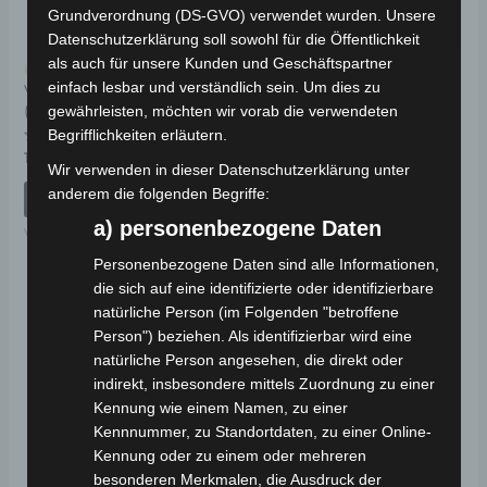
Grundverordnung (DS-GVO) verwendet wurden. Unsere
Datenschutzerklärung soll sowohl für die Öffentlichkeit
als auch für unsere Kunden und Geschäftspartner
Kostenloser Versand
Kostenloser Versand
einfach lesbar und verständlich sein. Um dies zu
VM4 STÜTZRAD
VM4 VORDERGABEL
(Ø6,5MM-Ø72MM)
gewährleisten, möchten wir vorab die verwendeten
Begrifflichkeiten erläutern.
Bewertet
69,00
€
*
mit
Bewertet
19,00
€
*
0
mit
Wir verwenden in dieser Datenschutzerklärung unter
von
0
IN DEN WARENKORB
5
anderem die folgenden Begriffe:
von
IN DEN WARENKORB
5
VM4
a) personenbezogene Daten
VM4
Personenbezogene Daten sind alle Informationen,
die sich auf eine identifizierte oder identifizierbare
natürliche Person (im Folgenden "betroffene
Person") beziehen. Als identifizierbar wird eine
natürliche Person angesehen, die direkt oder
indirekt, insbesondere mittels Zuordnung zu einer
Kennung wie einem Namen, zu einer
Kennnummer, zu Standortdaten, zu einer Online-
Kennung oder zu einem oder mehreren
besonderen Merkmalen, die Ausdruck der