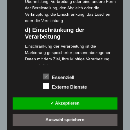
Übermittlung, Verbreitung oder eine andere Form
der Bereitstellung, den Abgleich oder die
Cashback-Aktion
Verknüpfung, die Einschränkung, das Löschen
Händler werden
oder die Vernichtung.
Home
d) Einschränkung der
Gemeinsam spenden
Verarbeitung
Jobs
Einschränkung der Verarbeitung ist die
Kontakt
Markierung gespeicherter personenbezogener
Reklamation einreichen
Daten mit dem Ziel, ihre künftige Verarbeitung
einzuschränken.
Über uns
e) Profiling
Produktpalette
Essenziell
Profiling ist jede Art der automatisierten
Externe Dienste
Verarbeitung personenbezogener Daten, die darin
Elektro-Chopper
besteht, dass diese personenbezogenen Daten
Elektro-Fahrräder
✓ Akzeptieren
verwendet werden, um bestimmte persönliche
Elektro-Kabinenroller
Aspekte, die sich auf eine natürliche Person
Elektro-Klappräder
beziehen, zu bewerten, insbesondere, um
Auswahl speichern
Aspekte bezüglich Arbeitsleistung, wirtschaftlicher
Elektro-Lastendreiräder
Lage, Gesundheit, persönlicher Vorlieben,