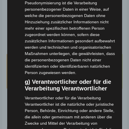
Pseudonymisierung ist die Verarbeitung
helfen Ihnen gerne dabei, die perfekte
personenbezogener Daten in einer Weise, auf
welche die personenbezogenen Daten ohne
Mobilitätslösung für Ihre Bedürfnisse zu
Hinzuziehung zusätzlicher Informationen nicht
finden.
mehr einer spezifischen betroffenen Person
zugeordnet werden können, sofern diese
zusätzlichen Informationen gesondert aufbewahrt
JETZT ANFRAGEN
werden und technischen und organisatorischen
Maßnahmen unterliegen, die gewährleisten, dass
die personenbezogenen Daten nicht einer
identifizierten oder identifizierbaren natürlichen
Person zugewiesen werden.
g) Verantwortlicher oder für die
Verarbeitung Verantwortlicher
Verantwortlicher oder für die Verarbeitung
Verantwortlicher ist die natürliche oder juristische
Person, Behörde, Einrichtung oder andere Stelle,
die allein oder gemeinsam mit anderen über die
Zwecke und Mittel der Verarbeitung von
Das könnte dir auch gefallen …