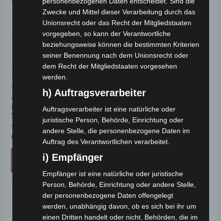
personenbezogenen Daten entscheidet. Sind die
Zwecke und Mittel dieser Verarbeitung durch das
Unionsrecht oder das Recht der Mitgliedstaaten
vorgegeben, so kann der Verantwortliche
beziehungsweise können die bestimmten Kriterien
seiner Benennung nach dem Unionsrecht oder
dem Recht der Mitgliedstaaten vorgesehen
Kostenloser
Kostenloser
werden.
Versand
Versand
Topcase Universal
Topcase Universal
h) Auftragsverarbeiter
48 Liter
29 Liter
(Schnellmontage-
(Schnellmontage-
Auftragsverarbeiter ist eine natürliche oder
System)
System)
juristische Person, Behörde, Einrichtung oder
andere Stelle, die personenbezogene Daten im
Bewertet
Bewertet
69,00
€
49,00
€
*
*
Auftrag des Verantwortlichen verarbeitet.
mit
mit
0
0
von
von
IN DEN
IN DEN
i) Empfänger
5
5
WARENKORB
WARENKORB
Empfänger ist eine natürliche oder juristische
Zubehör
TOP-CASE
Person, Behörde, Einrichtung oder andere Stelle,
der personenbezogene Daten offengelegt
werden, unabhängig davon, ob es sich bei ihr um
Ähnliche Produkte
einen Dritten handelt oder nicht. Behörden, die im