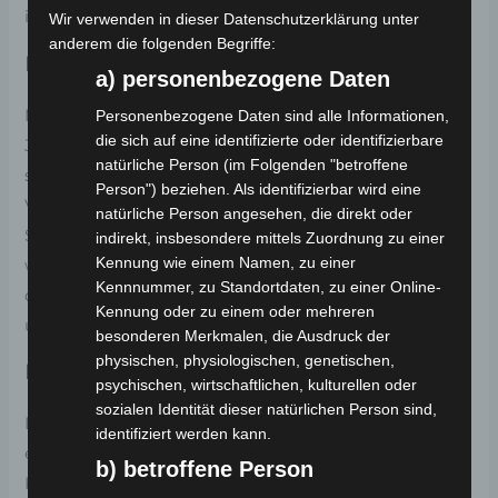
idealen Begleiter für gemeinsame Fahrten.
Wir verwenden in dieser Datenschutzerklärung unter
anderem die folgenden Begriffe:
Führerschein- und Zulassungsfreiheit
a) personenbezogene Daten
Mit einer Fahrerlaubnis der Klasse AM (bereits ab 16
Personenbezogene Daten sind alle Informationen,
die sich auf eine identifizierte oder identifizierbare
Jahren) und eingeschlossen den Klassen A1, A2, A, B
natürliche Person (im Folgenden "betroffene
sowie T, steht dem Fahrspaß nichts im Wege. Der
Person") beziehen. Als identifizierbar wird eine
Volta VS1 bedarf keiner Anmeldung beim
natürliche Person angesehen, die direkt oder
Straßenverkehrsamt und ist frei von TÜV-Pflichten,
indirekt, insbesondere mittels Zuordnung zu einer
Kennung wie einem Namen, zu einer
was Ihnen Zeit und Mühe spart. Seine Zulassung in
Kennnummer, zu Standortdaten, zu einer Online-
der gesamten Europäischen Union eröffnet
Kennung oder zu einem oder mehreren
unbegrenzte Mobilität.
besonderen Merkmalen, die Ausdruck der
physischen, physiologischen, genetischen,
Ihr Wegbegleiter in eine grünere Zukunft
psychischen, wirtschaftlichen, kulturellen oder
sozialen Identität dieser natürlichen Person sind,
Der Volta VS1 ist mehr als nur ein Elektroroller; er ist
identifiziert werden kann.
ein Statement für nachhaltige Mobilität ohne
b) betroffene Person
Kompromisse bei Leistung oder Stil. Egal, ob Sie zur