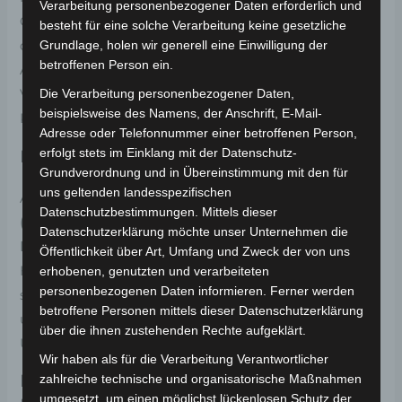
Verarbeitung personenbezogener Daten erforderlich und
Geschwindigkeiten bis zu
45 km/h
bietet er eine
besteht für eine solche Verarbeitung keine gesetzliche
dynamische und flüssige Fahrt für all Ihre städtischen
Grundlage, holen wir generell eine Einwilligung der
betroffenen Person ein.
Abenteuer. Entworfen für zwei Personen, vereint der
VS1 modernste Technologie mit außergewöhnlichem
Die Verarbeitung personenbezogener Daten,
beispielsweise des Namens, der Anschrift, E-Mail-
Komfort und Sicherheit.
Adresse oder Telefonnummer einer betroffenen Person,
erfolgt stets im Einklang mit der Datenschutz-
Leistung trifft auf Nachhaltigkeit
Grundverordnung und in Übereinstimmung mit den für
uns geltenden landesspezifischen
Ausgestattet mit einer robusten Blei-Gel-Batterie
Datenschutzbestimmungen. Mittels dieser
(60V 20AH)
, liefert der VS1 eine beeindruckende
Datenschutzerklärung möchte unser Unternehmen die
Reichweite von bis zu 50 km
, ladbar an jeder
Öffentlichkeit über Art, Umfang und Zweck der von uns
Haushaltssteckdose. Seine umweltfreundliche Natur
erhobenen, genutzten und verarbeiteten
personenbezogenen Daten informieren. Ferner werden
steht im Einklang mit einer starken Beschleunigung
betroffene Personen mittels dieser Datenschutzerklärung
und Leistung, die Sie überall hinbringt, ohne die
über die ihnen zustehenden Rechte aufgeklärt.
Umwelt zu belasten.
Wir haben als für die Verarbeitung Verantwortlicher
Durchdachtes Design für den urbanen
zahlreiche technische und organisatorische Maßnahmen
umgesetzt, um einen möglichst lückenlosen Schutz der