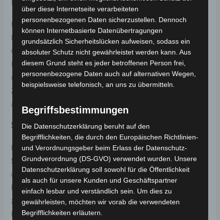
Lebensstil
über diese Internetseite verarbeiteten
personenbezogenen Daten sicherzustellen. Dennoch
Mit seinen kompakten Maßen in einem eleganten
können Internetbasierte Datenübertragungen
Dunkelrot, bietet der VS1 nicht nur eine ansprechende
grundsätzlich Sicherheitslücken aufweisen, sodass ein
Optik, sondern auch praktische Features wie ein
absoluter Schutz nicht gewährleistet werden kann. Aus
diesem Grund steht es jeder betroffenen Person frei,
Helmfach, eine Topcase-Halterung inklusive Topcase
personenbezogene Daten auch auf alternativen Wegen,
und USB-Anschluss für Ihre mobilen Geräte. Die 10
beispielsweise telefonisch, an uns zu übermitteln.
Zoll großen Reifen sorgen für Stabilität und Komfort
auf allen Straßen.
Begriffsbestimmungen
Sicherheit und Komfort
Die Datenschutzerklärung beruht auf den
Begrifflichkeiten, die durch den Europäischen Richtlinien-
Der VS1 lässt keine Wünsche offen: eine
und Verordnungsgeber beim Erlass der Datenschutz-
Grundverordnung (DS-GVO) verwendet wurden. Unsere
Scheibenbremse
an der Vorderachse garantiert
Datenschutzerklärung soll sowohl für die Öffentlichkeit
optimale Bremsleistung, während
Seiten- und
als auch für unsere Kunden und Geschäftspartner
Hauptständer
sowie eine Lenkradsperre für
einfach lesbar und verständlich sein. Um dies zu
zusätzliche Sicherheit und Bequemlichkeit sorgen.
gewährleisten, möchten wir vorab die verwendeten
Begrifflichkeiten erläutern.
Die
Zulassung für zwei Personen
macht ihn zum