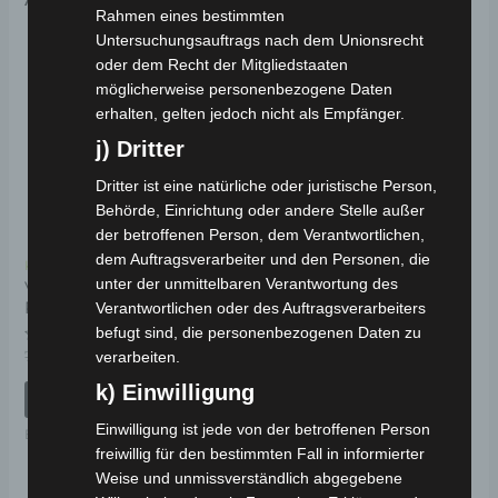
Rahmen eines bestimmten
Ursprünglicher
Aktueller
Ursprünglicher
Aktueller
Untersuchungsauftrags nach dem Unionsrecht
Preis
Preis
Preis
Preis
Angebot!
Angebot!
Angebot!
Angebot!
oder dem Recht der Mitgliedstaaten
war:
ist:
war:
ist:
möglicherweise personenbezogene Daten
799,00 €
719,00 €.
1.190,00 €
1.071,00 €.
erhalten, gelten jedoch nicht als Empfänger.
j) Dritter
Dritter ist eine natürliche oder juristische Person,
Behörde, Einrichtung oder andere Stelle außer
der betroffenen Person, dem Verantwortlichen,
dem Auftragsverarbeiter und den Personen, die
Kostenloser Versand
Kostenloser Versand
unter der unmittelbaren Verantwortung des
VOLTA VSM ELEKTRO-
VOLTA VSX ELEKTRO-
ROLLER 25 KM/H
ROLLER 25 KM/H
Verantwortlichen oder des Auftragsverarbeiters
befugt sind, die personenbezogenen Daten zu
Bewertet
Bewertet
799,00
€
719,00
€
1.190,00
€
1.071,00
€
verarbeiten.
*
*
mit
mit
0
0
k) Einwilligung
von
von
IN DEN WARENKORB
IN DEN WARENKORB
5
5
Einwilligung ist jede von der betroffenen Person
Elektro-Fahrzeuge
Elektro-Fahrzeuge
freiwillig für den bestimmten Fall in informierter
Weise und unmissverständlich abgegebene