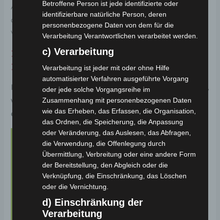
Betroffene Person ist jede identifizierte oder
Arbeit pendeln, die Stadt erkunden oder einfach nur
identifizierbare natürliche Person, deren
die Freiheit auf zwei Rädern genießen möchten, der
personenbezogene Daten von dem für die
VS1 ist Ihr perfekter Partner.
Verarbeitung Verantwortlichen verarbeitet werden.
c) Verarbeitung
keine Anmeldung beim Straßenverkehrsamt
kein TÜV erforderlich
Verarbeitung ist jeder mit oder ohne Hilfe
automatisierter Verfahren ausgeführte Vorgang
Entscheiden Sie sich für den Volta VS1 und erleben Sie,
oder jede solche Vorgangsreihe im
wie Ihre urbane Mobilität neu definiert wird –
Zusammenhang mit personenbezogenen Daten
wie das Erheben, das Erfassen, die Organisation,
effizient, umweltfreundlich und stilvoll.
das Ordnen, die Speicherung, die Anpassung
oder Veränderung, das Auslesen, das Abfragen,
die Verwendung, die Offenlegung durch
Übermittlung, Verbreitung oder eine andere Form
der Bereitstellung, den Abgleich oder die
Verknüpfung, die Einschränkung, das Löschen
oder die Vernichtung.
d) Einschränkung der
Verarbeitung