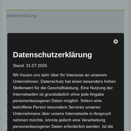
Beschreibung
Zusätzliche Informationen
Produktsicherheit
Rezensionen (0)
Datenschutzerklärung
Entdecken Sie den Volta VS1
Stand: 31.07.2026
Wir freuen uns sehr über Ihr Interesse an unserem
Elektroroller
Unternehmen. Datenschutz hat einen besonders hohen
Stellenwert für die Geschäftsleitung. Eine Nutzung der
Ihre neue Freiheit auf zwei Rädern
Internetseiten ist grundsätzlich ohne jede Angabe
personenbezogener Daten möglich. Sofern eine
Der Volta VS1 Elektroroller verkörpert die perfekte
betroffene Person besondere Services unseres
Unternehmens über unsere Internetseite in Anspruch
Symbiose aus Kraft, Effizienz und
nehmen möchte, könnte jedoch eine Verarbeitung
Umweltbewusstsein. Mit seinem kraftvollen 1,5 kW
personenbezogener Daten erforderlich werden. Ist die
Motor und einer Homologation für