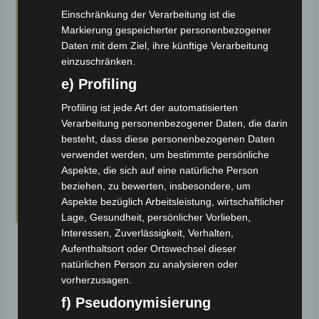
Einschränkung der Verarbeitung ist die
Markierung gespeicherter personenbezogener
Daten mit dem Ziel, ihre künftige Verarbeitung
einzuschränken.
e) Profiling
Profiling ist jede Art der automatisierten
Verarbeitung personenbezogener Daten, die darin
besteht, dass diese personenbezogenen Daten
verwendet werden, um bestimmte persönliche
Aspekte, die sich auf eine natürliche Person
beziehen, zu bewerten, insbesondere, um
Aspekte bezüglich Arbeitsleistung, wirtschaftlicher
Lage, Gesundheit, persönlicher Vorlieben,
Interessen, Zuverlässigkeit, Verhalten,
Für weitere Informationen und um
Aufenthaltsort oder Ortswechsel dieser
natürlichen Person zu analysieren oder
unser Elektromobil in Aktion zu erleben,
vorherzusagen.
kontaktieren Sie uns bitte oder
f) Pseudonymisierung
besuchen Sie unsere Ausstellung. Wir