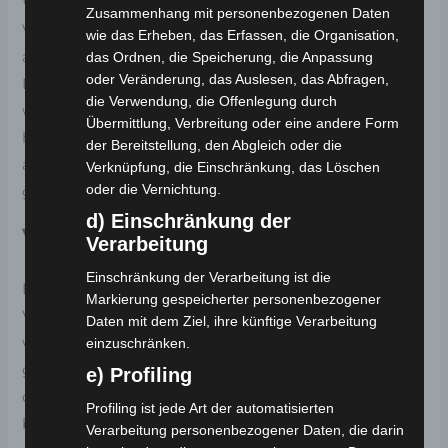
Wochenende oder den alltäglichen Gebrauch – das
Zusammenhang mit personenbezogenen Daten
Volta VSM E-Moped passt sich Ihren Anforderungen
wie das Erheben, das Erfassen, die Organisation,
an. Profitieren Sie von der Flexibilität eines 2IN1
das Ordnen, die Speicherung, die Anpassung
oder Veränderung, das Auslesen, das Abfragen,
Elektro-Bike, der Zuverlässigkeit eines
die Verwendung, die Offenlegung durch
wartungsarmen Systems und der Freiheit, dank des
Übermittlung, Verbreitung oder eine andere Form
herausnehmbaren Akkus, überall und jederzeit
der Bereitstellung, den Abgleich oder die
aufzuladen. Entdecken Sie jetzt das Volta VSM und
Verknüpfung, die Einschränkung, das Löschen
oder die Vernichtung.
genießen Sie jede Fahrt in vollen Zügen!
d) Einschränkung der
Versand & Verpackung:
Verarbeitung
Einschränkung der Verarbeitung ist die
Bedingt durch den Transport erfolgt eine teilweise
Markierung gespeicherter personenbezogener
Vormontage des Fahrzeugs. Der Kunde führt die
Daten mit dem Ziel, ihre künftige Verarbeitung
vereinfachte Endmontage eigenständig durch. Die
einzuschränken.
gewöhnliche Aufbauzeit beträgt etwa 45 Minuten,
e) Profiling
doch Sie können sicher sein, dass unsere Techniker
Profiling ist jede Art der automatisierten
bereitstehen, um Ihnen bei Bedarf tatkräftig zur Seite
Verarbeitung personenbezogener Daten, die darin