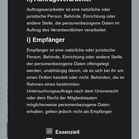
Auftragsverarbeiter ist eine natürliche oder
Dieses
juristische Person, Behörde, Einrichtung oder
Angebot!
Angebot!
andere Stelle, die personenbezogene Daten im
Produkt
Auftrag des Verantwortlichen verarbeitet.
weist
i) Empfänger
mehrere
Varianten
Empfänger ist eine natürliche oder juristische
Person, Behörde, Einrichtung oder andere Stelle,
auf.
der personenbezogene Daten offengelegt
Die
werden, unabhängig davon, ob es sich bei ihr um
Optionen
einen Dritten handelt oder nicht. Behörden, die im
Kostenloser Versand
können
Rahmen eines bestimmten
VIGOROUS VISTA 4
ELEKTRO-
Untersuchungsauftrags nach dem Unionsrecht
auf
SENIORENMOBIL 25
oder dem Recht der Mitgliedstaaten
der
KM/H
möglicherweise personenbezogene Daten
Produktseite
erhalten, gelten jedoch nicht als Empfänger.
Bewertet
ab
1.791,00
€
*
gewählt
mit
j) Dritter
0
werden
von
AUSFÜHRUNG
5
Dritter ist eine natürliche oder juristische Person,
Essenziell
WÄHLEN
Behörde, Einrichtung oder andere Stelle außer