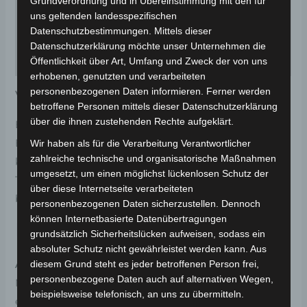
Grundverordnung und in Übereinstimmung mit den für
Zusätzliche Informationen
uns geltenden landesspezifischen
Datenschutzbestimmungen. Mittels dieser
Produktsicherheit
Datenschutzerklärung möchte unser Unternehmen die
Rezensionen (0)
Öffentlichkeit über Art, Umfang und Zweck der von uns
erhobenen, genutzten und verarbeiteten
personenbezogenen Daten informieren. Ferner werden
Volta VSM E-Moped
betroffene Personen mittels dieser Datenschutzerklärung
über die ihnen zustehenden Rechte aufgeklärt.
Erleben Sie modernste Mobilität mit dem Volta VSM
E-Moped! Dieses hochwertige Elektro-Fahrzeug
Wir haben als für die Verarbeitung Verantwortlicher
zahlreiche technische und organisatorische Maßnahmen
kombiniert innovatives Design mit erstklassiger
umgesetzt, um einen möglichst lückenlosen Schutz der
Technologie, um Ihnen das ultimative Fahrerlebnis zu
über diese Internetseite verarbeiteten
bieten.
personenbezogenen Daten sicherzustellen. Dennoch
können Internetbasierte Datenübertragungen
Hauptmerkmale:
grundsätzlich Sicherheitslücken aufweisen, sodass ein
absoluter Schutz nicht gewährleistet werden kann. Aus
diesem Grund steht es jeder betroffenen Person frei,
Antrieb:
Kraftvoll angetrieben durch einen 220W
personenbezogene Daten auch auf alternativen Wegen,
Motor, der eine Höchstgeschwindigkeit von 25 km/h
beispielsweise telefonisch, an uns zu übermitteln.
ermöglicht. Damit entspricht das E-Bike den