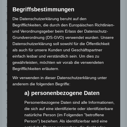
Zulassungsvorschriften der Klasse L1e-A, sodass Sie
Begriffsbestimmungen
sich auf allen Wegen sicher und legal bewegen
Die Datenschutzerklärung beruht auf den
können.
Begrifflichkeiten, die durch den Europäischen Richtlinien-
und Verordnungsgeber beim Erlass der Datenschutz-
Batterie:
Ausgestattet mit einem herausnehmbaren
Grundverordnung (DS-GVO) verwendet wurden. Unsere
48V, 14Ah Blei-Gel-Akku, bietet der Volta VSM eine
Datenschutzerklärung soll sowohl für die Öffentlichkeit
beeindruckende Reichweite von bis zu 40 km pro
als auch für unsere Kunden und Geschäftspartner
Ladung. Das Entfernen des Akkus erleichtert das
einfach lesbar und verständlich sein. Um dies zu
gewährleisten, möchten wir vorab die verwendeten
Aufladen und eröffnet mehr Flexibilität.
Begrifflichkeiten erläutern.
Wartungsarm:
Der wartungsarme Charakter des E-
Wir verwenden in dieser Datenschutzerklärung unter
Mopeds bedeutet weniger Aufwand und mehr
anderem die folgenden Begriffe:
Fahrspaß für Sie.
a) personenbezogene Daten
2IN1-Fahrfunktion:
Ein einzigartiges Merkmal des
Personenbezogene Daten sind alle Informationen,
die sich auf eine identifizierte oder identifizierbare
Volta VSM ist die 2IN1-Funktion. Wählen Sie zwischen
natürliche Person (im Folgenden "betroffene
dem komfortablen Gasgriff oder nutzen Sie die
Person") beziehen. Als identifizierbar wird eine
klassische Art des Pedalierens, je nach Stimmung und