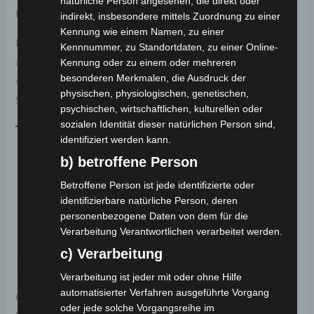
natürliche Person angesehen, die direkt oder
Bedarf.
indirekt, insbesondere mittels Zuordnung zu einer
Kennung wie einem Namen, zu einer
Reifengröße:
Die optimierten Reifen sorgen für ein
Kennnummer, zu Standortdaten, zu einer Online-
ausgewogenes Fahrverhalten. Vorne mit einer Größe
Kennung oder zu einem oder mehreren
besonderen Merkmalen, die Ausdruck der
von 16-2.5 und hinten mit 14-2.5 sind sie ideal für
physischen, physiologischen, genetischen,
Stadt- und Landfahrten geeignet.
psychischen, wirtschaftlichen, kulturellen oder
sozialen Identität dieser natürlichen Person sind,
Technische Maße:
identifiziert werden kann.
b) betroffene Person
Länge:
1510 mm
Betroffene Person ist jede identifizierte oder
Breite:
630 mm
identifizierbare natürliche Person, deren
Höhe:
1060 mm
personenbezogene Daten von dem für die
Radstand:
1110 mm
Verarbeitung Verantwortlichen verarbeitet werden.
c) Verarbeitung
Fazit:
Verarbeitung ist jeder mit oder ohne Hilfe
automatisierter Verfahren ausgeführte Vorgang
Ob für den Weg zur Arbeit, eine Spritztour am
oder jede solche Vorgangsreihe im