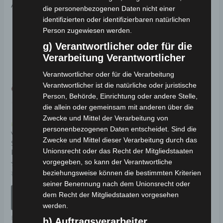
Ähnliche Produkte
die personenbezogenen Daten nicht einer
identifizierten oder identifizierbaren natürlichen
Ursprünglicher
Aktueller
Ursprünglicher
Aktueller
Dieses
Preis
Preis
Preis
Preis
Person zugewiesen werden.
Angebot!
Angebot!
Angebot!
Angebot!
Produkt
war:
ist:
war:
ist:
g) Verantwortlicher oder für die
1.490,00 €
1.341,00 €.
890,00 €
801,00 €.
weist
Verarbeitung Verantwortlicher
mehrere
Verantwortlicher oder für die Verarbeitung
Varianten
Verantwortlicher ist die natürliche oder juristische
auf.
Person, Behörde, Einrichtung oder andere Stelle,
Die
die allein oder gemeinsam mit anderen über die
Optionen
Zwecke und Mittel der Verarbeitung von
Kostenloser Versand
Kostenloser Versand
personenbezogenen Daten entscheidet. Sind die
können
VOLTA VM4 ELEKTRO-
AMOTO BBEC ELEKTRO-
Zwecke und Mittel dieser Verarbeitung durch das
SENIORENMOBIL 25
ROLLER 35 KM/H
auf
Unionsrecht oder das Recht der Mitgliedstaaten
KM/H
der
vorgegeben, so kann der Verantwortliche
Bewertet
890,00
€
801,00
€
*
mit
Produktseite
beziehungsweise können die bestimmten Kriterien
Bewertet
1.490,00
€
1.341,00
€
*
0
mit
von
IN DEN WARENKORB
seiner Benennung nach dem Unionsrecht oder
gewählt
0
5
von
AUSFÜHRUNG
dem Recht der Mitgliedstaaten vorgesehen
5
werden
Elektro-Fahrzeuge
WÄHLEN
werden.
Elektro-Fahrzeuge
h) Auftragsverarbeiter