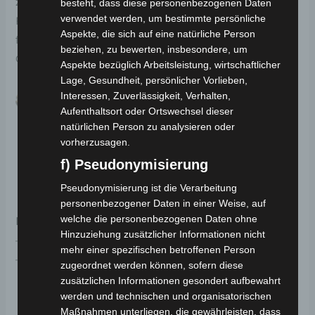
zu stehen. Wir bieten Ihnen auch die Möglichkeit, das
besteht, dass diese personenbezogenen Daten
verwendet werden, um bestimmte persönliche
Fahrzeug gegen einen Aufpreis montiert und
Aspekte, die sich auf eine natürliche Person
fahrfertig geliefert zu erhalten, damit Sie direkt in den
beziehen, zu bewerten, insbesondere, um
Genuss Ihrer Mobilität kommen können.
Aspekte bezüglich Arbeitsleistung, wirtschaftlicher
Lage, Gesundheit, persönlicher Vorlieben,
Interessen, Zuverlässigkeit, Verhalten,
Aufenthaltsort oder Ortswechsel dieser
natürlichen Person zu analysieren oder
vorherzusagen.
f) Pseudonymisierung
Pseudonymisierung ist die Verarbeitung
personenbezogener Daten in einer Weise, auf
welche die personenbezogenen Daten ohne
Hilfreiche Links:
Hinzuziehung zusätzlicher Informationen nicht
–
Garantiebedingungen für Elektro-Kleinfahrzeuge
mehr einer spezifischen betroffenen Person
–
Qualität und Transparenz
zugeordnet werden können, sofern diese
zusätzlichen Informationen gesondert aufbewahrt
werden und technischen und organisatorischen
Maßnahmen unterliegen, die gewährleisten, dass