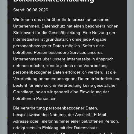
Kategorien:
Elektro-Fahrzeuge
,
Elektro-Fahrräder
,
Elektro-
Roller
Stand: 06.08.2026
Schlagwörter:
Blei-Gel-Batterie
,
Elektro-Roller
,
2-Rad
,
Wir freuen uns sehr über Ihr Interesse an unserem
Schwarz
,
25 km/h
,
Führerscheinfrei
Unternehmen. Datenschutz hat einen besonders hohen
Garantiert sicherer Checkout
Stellenwert für die Geschäftsleitung. Eine Nutzung der
Internetseiten ist grundsätzlich ohne jede Angabe
personenbezogener Daten möglich. Sofern eine
betroffene Person besondere Services unseres
Unternehmens über unsere Internetseite in Anspruch
nehmen möchte, könnte jedoch eine Verarbeitung
personenbezogener Daten erforderlich werden. Ist die
inkl. 19 % MwSt.
Kostenloser Versand
Verarbeitung personenbezogener Daten erforderlich und
besteht für eine solche Verarbeitung keine gesetzliche
Grundlage, holen wir generell eine Einwilligung der
betroffenen Person ein.
Die Verarbeitung personenbezogener Daten,
beispielsweise des Namens, der Anschrift, E-Mail-
Adresse oder Telefonnummer einer betroffenen Person,
Beschreibung
erfolgt stets im Einklang mit der Datenschutz-