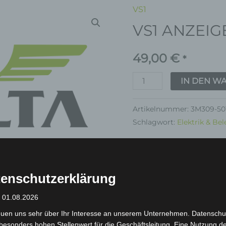
VS1
VS1
VS1 ANZEIG
ANZEIGE
Menge
49,00
€
*
IN DEN W
Artikelnummer:
3M309-50
Schlagwort:
Elektrik & Be
Garantie
enschutzerklärung
: 01.08.2026
euen uns sehr über Ihr Interesse an unserem Unternehmen. Datenschu
inkl. 19 % MwSt.
Kostenlos
besonders hohen Stellenwert für die Geschäftsleitung. Eine Nutzung d