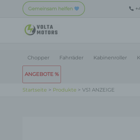
Zum
Gemeinsam helfen
+4
Inhalt
springen
Chopper
Fahrräder
Kabinenroller
K
ANGEBOTE %
Startseite
Produkte
VS1 ANZEIGE