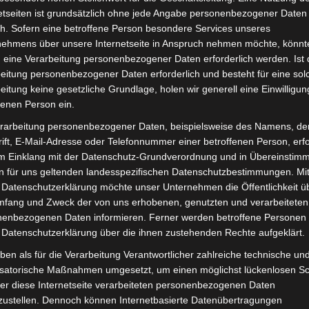
Lieferzeit:
Versandfertig i
etseiten ist grundsätzlich ohne jede Angabe personenbezogener Daten
h. Sofern eine betroffene Person besondere Services unseres
nehmens über unsere Internetseite in Anspruch nehmen möchte, könnt
 eine Verarbeitung personenbezogener Daten erforderlich werden. Ist 
eitung personenbezogener Daten erforderlich und besteht für eine sol
eitung keine gesetzliche Grundlage, holen wir generell eine Einwilligun
it
Rezensionen (0)
fenen Person ein.
rarbeitung personenbezogener Daten, beispielsweise des Namens, de
ro-Scooter VS1. Anzeige für optimale Funktionalität und H
ift, E-Mail-Adresse oder Telefonnummer einer betroffenen Person, erfo
lta Motor Elektro-Scooter VS1
.
im Einklang mit der Datenschutz-Grundverordnung und in Übereinstim
n für uns geltenden landesspezifischen Datenschutzbestimmungen. Mit
 Datenschutzerklärung möchte unser Unternehmen die Öffentlichkeit ü
mfang und Zweck der von uns erhobenen, genutzten und verarbeiteten
enbezogenen Daten informieren. Ferner werden betroffene Personen 
 Datenschutzerklärung über die ihnen zustehenden Rechte aufgeklärt.
ben als für die Verarbeitung Verantwortlicher zahlreiche technische un
isatorische Maßnahmen umgesetzt, um einen möglichst lückenlosen S
er diese Internetseite verarbeiteten personenbezogenen Daten
zustellen. Dennoch können Internetbasierte Datenübertragungen