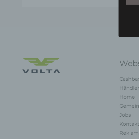
Webs
Cashba
Händle
Home
Gemein
Jobs
Kontak
Reklama