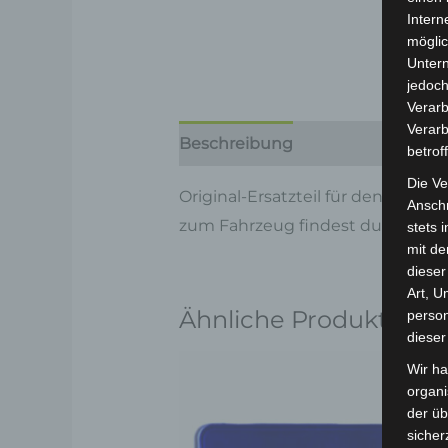
Intern
möglic
Unter
jedoch
Verarb
Verarb
Beschreibung
Produktsicherhe
betrof
Die Ve
Original-Ersatzteil für den Elekt
Anschr
zum Fahrzeug findest du hier:
Vo
stets 
mit de
dieser
Art, U
Ähnliche Produkte
person
dieser
Wir ha
organ
der üb
sicher