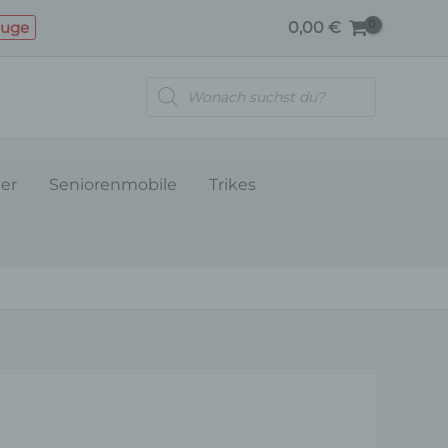
Menge
euge
0,00
€
Products
search
ler
Seniorenmobile
Trikes