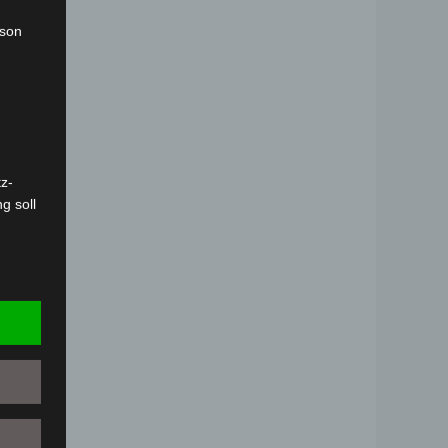
rson
z-
g soll
r
 vorab
Person