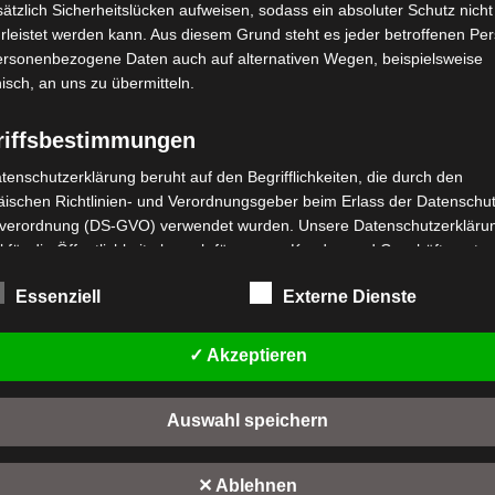
ätzlich Sicherheitslücken aufweisen, sodass ein absoluter Schutz nicht
leistet werden kann. Aus diesem Grund steht es jeder betroffenen Pe
personenbezogene Daten auch auf alternativen Wegen, beispielsweise
nisch, an uns zu übermitteln.
riffsbestimmungen
stenloser Versand
Kostenloser Versand
tenschutzerklärung beruht auf den Begrifflichkeiten, die durch den
VS1 HINTERER
ischen Richtlinien- und Verordnungsgeber beim Erlass der Datenschut
S1 KOFFERRAUMDECKEL
KOFFERHALTER
verordnung (DS-GVO) verwendet wurden. Unsere Datenschutzerklärun
 für die Öffentlichkeit als auch für unsere Kunden und Geschäftspartne
wertet
,00
€
*
t
Bewertet
59,00
€
h lesbar und verständlich sein. Um dies zu gewährleisten, möchten wir
*
mit
Essenziell
Externe Dienste
rwendeten Begrifflichkeiten erläutern.
n
0
IN DEN WARENKORB
von
IN DEN WARENKORB
5
rwenden in dieser Datenschutzerklärung unter anderem die folgenden
1
✓ Akzeptieren
fe:
VS1
a) personenbezogene Daten
Auswahl speichern
Personenbezogene Daten sind alle Informationen, die sich auf eine
identifizierte oder identifizierbare natürliche Person (im Folgenden
"betroffene Person") beziehen. Als identifizierbar wird eine natürliche 
✕ Ablehnen