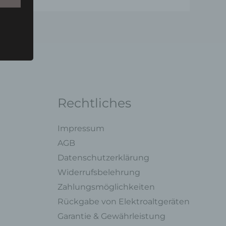
u einer
 zu
n,
Rechtliches
Impressum
AGB
Datenschutzerklärung
ng mit
Widerrufsbelehrung
Zahlungsmöglichkeiten
legung
Rückgabe von Elektroaltgeräten
ung,
oder
Garantie & Gewährleistung