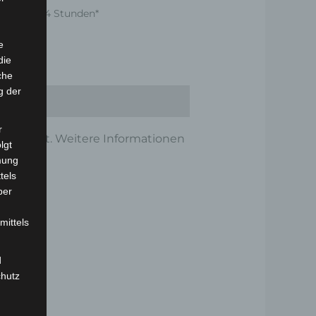
nnerhalb 24 Stunden*
e
die
che
g der
r
altbarkeit. Weitere Informationen
lgt
mung
tels
ber
mittels
d
chutz