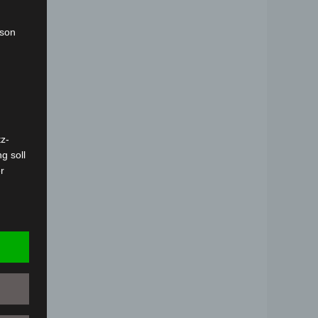
rson
z-
g soll
r
 vorab
Person