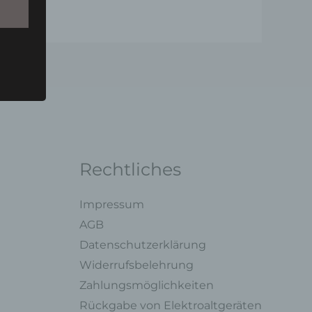
u einer
 zu
n,
Rechtliches
Impressum
AGB
ng mit
Datenschutzerklärung
Widerrufsbelehrung
legung
Zahlungsmöglichkeiten
ung,
oder
Rückgabe von Elektroaltgeräten