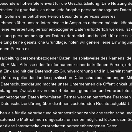
besonders hohen Stellenwert für die Geschäftsleitung. Eine Nutzung d
inkl. 19 % MwSt.
Kostenlos
etseiten ist grundsätzlich ohne jede Angabe personenbezogener Daten
Lieferzeit:
Versandfertig i
h. Sofern eine betroffene Person besondere Services unseres
nehmens über unsere Internetseite in Anspruch nehmen möchte, könnt
 eine Verarbeitung personenbezogener Daten erforderlich werden. Ist 
eitung personenbezogener Daten erforderlich und besteht für eine sol
eitung keine gesetzliche Grundlage, holen wir generell eine Einwilligun
it
Rezensionen (0)
fenen Person ein.
rarbeitung personenbezogener Daten, beispielsweise des Namens, de
ro-Scooter VS1. Blinkerabdeckung-perlmuttweiss für opti
ift, E-Mail-Adresse oder Telefonnummer einer betroffenen Person, erfo
im Einklang mit der Datenschutz-Grundverordnung und in Übereinstim
en zum Fahrzeug findest du hier:
Volta Motor Elektro-Sc
n für uns geltenden landesspezifischen Datenschutzbestimmungen. Mit
 Datenschutzerklärung möchte unser Unternehmen die Öffentlichkeit ü
mfang und Zweck der von uns erhobenen, genutzten und verarbeiteten
enbezogenen Daten informieren. Ferner werden betroffene Personen 
 Datenschutzerklärung über die ihnen zustehenden Rechte aufgeklärt.
ben als für die Verarbeitung Verantwortlicher zahlreiche technische un
isatorische Maßnahmen umgesetzt, um einen möglichst lückenlosen S
er diese Internetseite verarbeiteten personenbezogenen Daten