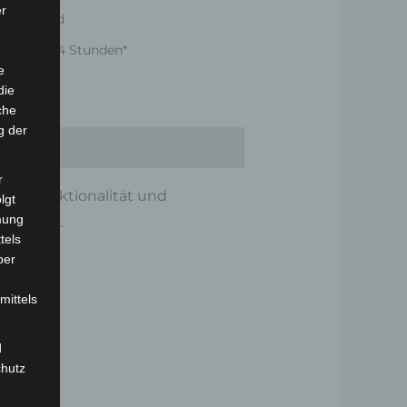
er
er Versand
nnerhalb 24 Stunden*
e
die
che
g der
r
male Funktionalität und
lgt
mung
ooter VS1
.
tels
ber
mittels
d
chutz