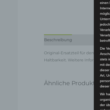
einen 
Intern
möglic
Unter
jedoch
Verarb
Verarb
Beschreibung
Produktsicherhe
betrof
Die Ve
Original-Ersatzteil für den Elekt
Anschr
stets 
Haltbarkeit. Weitere Information
mit de
dieser
Art, U
person
Ähnliche Produkte
dieser
Wir ha
organ
der üb