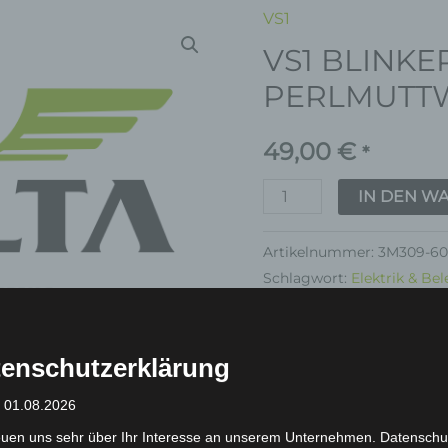
VS1
VS1
VS1 BLINK
BLINKERABDECKUNG
PERLMUTTWEISS
PERLMUTT
Menge
49,00
€
*
IN DEN W
Artikelnummer:
3M309-60
Schlagwort:
Elektrik & Be
Garantie
enschutzerklärung
: 01.08.2026
euen uns sehr über Ihr Interesse an unserem Unternehmen. Datenschu