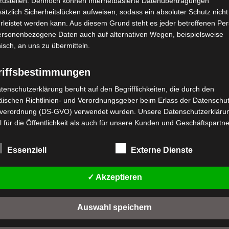
zustellen. Dennoch können Internetbasierte Datenübertragungen
ätzlich Sicherheitslücken aufweisen, sodass ein absoluter Schutz nicht
leistet werden kann. Aus diesem Grund steht es jeder betroffenen Pe
personenbezogene Daten auch auf alternativen Wegen, beispielsweise
nisch, an uns zu übermitteln.
riffsbestimmungen
tenschutzerklärung beruht auf den Begrifflichkeiten, die durch den
stenloser Versand
Kostenloser Versand
ischen Richtlinien- und Verordnungsgeber beim Erlass der Datenschut
S1 RECHTER
VS1 LENKSÄULE UND
verordnung (DS-GVO) verwendet wurden. Unsere Datenschutzerklärun
CHWINGENDECKEL
VORDERES
FEDERUNGSSATZ
 für die Öffentlichkeit als auch für unsere Kunden und Geschäftspartne
h lesbar und verständlich sein. Um dies zu gewährleisten, möchten wir
wertet
,00
€
*
t
rwendeten Begrifflichkeiten erläutern.
Bewertet
89,00
€
*
Essenziell
Externe Dienste
mit
n
IN DEN WARENKORB
0
rwenden in dieser Datenschutzerklärung unter anderem die folgenden
von
IN DEN WARENKORB
5
fe:
✓ Akzeptieren
1
a) personenbezogene Daten
VS1
Personenbezogene Daten sind alle Informationen, die sich auf eine
Auswahl speichern
identifizierte oder identifizierbare natürliche Person (im Folgenden
"betroffene Person") beziehen. Als identifizierbar wird eine natürliche 