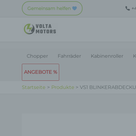
Zum
Gemeinsam helfen
+4
Inhalt
springen
Chopper
Fahrräder
Kabinenroller
K
ANGEBOTE %
Startseite
Produkte
VS1 BLINKERABDECK