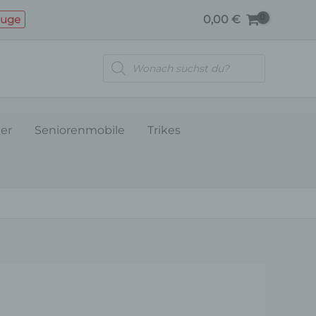
PERLMUTTWEISS
euge
0,00
€
Menge
Products
search
ler
Seniorenmobile
Trikes