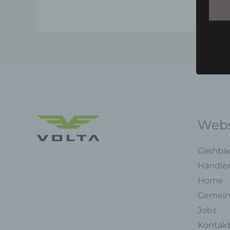
Webs
Cashba
Händle
Home
Gemein
Jobs
Kontak