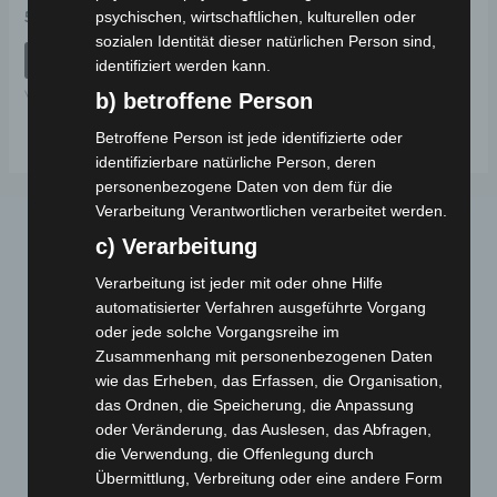
Bewertet
psychischen, wirtschaftlichen, kulturellen oder
59,00
€
*
mit
sozialen Identität dieser natürlichen Person sind,
0
von
IN DEN WARENKORB
identifiziert werden kann.
5
VS1
b) betroffene Person
Betroffene Person ist jede identifizierte oder
identifizierbare natürliche Person, deren
personenbezogene Daten von dem für die
Verarbeitung Verantwortlichen verarbeitet werden.
c) Verarbeitung
Verarbeitung ist jeder mit oder ohne Hilfe
automatisierter Verfahren ausgeführte Vorgang
oder jede solche Vorgangsreihe im
Zusammenhang mit personenbezogenen Daten
Webseite
wie das Erheben, das Erfassen, die Organisation,
das Ordnen, die Speicherung, die Anpassung
oder Veränderung, das Auslesen, das Abfragen,
Cashback-Aktion
die Verwendung, die Offenlegung durch
Händler werden
Übermittlung, Verbreitung oder eine andere Form
Home