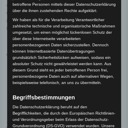
betroffene Personen mittels dieser Datenschutzerklärung
Original-Ersatzteil für den Elektro-Scooter VS1. Hintere
über die ihnen zustehenden Rechte aufgeklärt.
trommelbremse für optimale Funktionalität und
Wir haben als für die Verarbeitung Verantwortlicher
Haltbarkeit. Weitere Informationen zum Fahrzeug
zahlreiche technische und organisatorische Maßnahmen
findest du hier:
Volta Motor Elektro-Scooter VS1
.
umgesetzt, um einen möglichst lückenlosen Schutz der
über diese Internetseite verarbeiteten
personenbezogenen Daten sicherzustellen. Dennoch
können Internetbasierte Datenübertragungen
Ähnliche Produkte
grundsätzlich Sicherheitslücken aufweisen, sodass ein
absoluter Schutz nicht gewährleistet werden kann. Aus
diesem Grund steht es jeder betroffenen Person frei,
personenbezogene Daten auch auf alternativen Wegen,
beispielsweise telefonisch, an uns zu übermitteln.
Begriffsbestimmungen
Die Datenschutzerklärung beruht auf den
Begrifflichkeiten, die durch den Europäischen Richtlinien-
und Verordnungsgeber beim Erlass der Datenschutz-
Kostenloser Versand
Kostenloser Versand
Grundverordnung (DS-GVO) verwendet wurden. Unsere