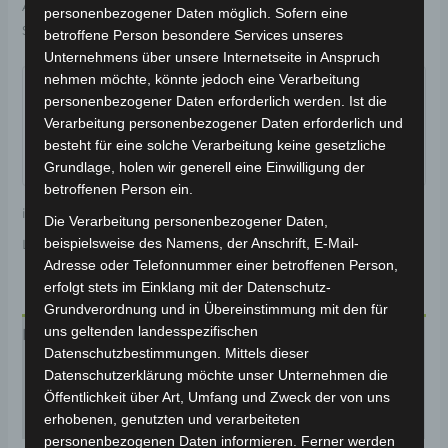
Artikelnummer:
3M309-4009A-00
Kategorie:
VS1
personenbezogener Daten möglich. Sofern eine
Schlagwörter:
Verschleißteile
,
Bremsanlage
betroffene Person besondere Services unseres
Unternehmens über unsere Internetseite in Anspruch
Garantiert sicherer Checkout
nehmen möchte, könnte jedoch eine Verarbeitung
personenbezogener Daten erforderlich werden. Ist die
Verarbeitung personenbezogener Daten erforderlich und
besteht für eine solche Verarbeitung keine gesetzliche
Grundlage, holen wir generell eine Einwilligung der
betroffenen Person ein.
inkl. 19 % MwSt.
Kostenloser Versand
Die Verarbeitung personenbezogener Daten,
beispielsweise des Namens, der Anschrift, E-Mail-
Lieferzeit:
Versandfertig innerhalb 24 Stunden*
Adresse oder Telefonnummer einer betroffenen Person,
erfolgt stets im Einklang mit der Datenschutz-
Grundverordnung und in Übereinstimmung mit den für
uns geltenden landesspezifischen
Beschreibung
Datenschutzbestimmungen. Mittels dieser
Datenschutzerklärung möchte unser Unternehmen die
Produktsicherheit
Öffentlichkeit über Art, Umfang und Zweck der von uns
Rezensionen (0)
erhobenen, genutzten und verarbeiteten
personenbezogenen Daten informieren. Ferner werden