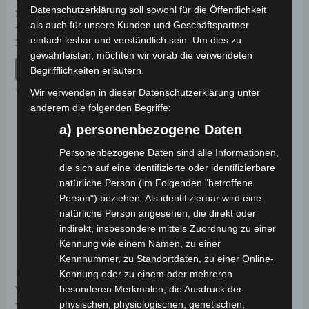
VS1 HINTERER
VS1 MITTLERER
Datenschutzerklärung soll sowohl für die Öffentlichkeit
SCHWINGARM
STÄNDER
als auch für unsere Kunden und Geschäftspartner
einfach lesbar und verständlich sein. Um dies zu
Bewertet
Bewertet
39,00
€
39,00
€
*
*
mit
mit
gewährleisten, möchten wir vorab die verwendeten
0
0
von
von
IN DEN WARENKORB
IN DEN WARENKORB
Begrifflichkeiten erläutern.
5
5
VS1
VS1
Wir verwenden in dieser Datenschutzerklärung unter
anderem die folgenden Begriffe:
a) personenbezogene Daten
Personenbezogene Daten sind alle Informationen,
die sich auf eine identifizierte oder identifizierbare
natürliche Person (im Folgenden "betroffene
Person") beziehen. Als identifizierbar wird eine
natürliche Person angesehen, die direkt oder
indirekt, insbesondere mittels Zuordnung zu einer
Kennung wie einem Namen, zu einer
Kennnummer, zu Standortdaten, zu einer Online-
Kennung oder zu einem oder mehreren
Kostenloser Versand
besonderen Merkmalen, die Ausdruck der
VS1 SITZ
physischen, physiologischen, genetischen,