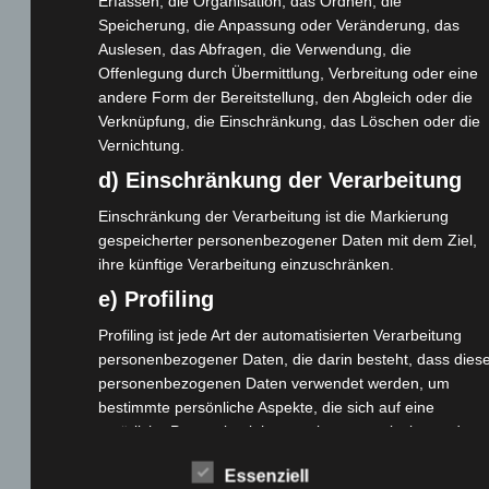
Erfassen, die Organisation, das Ordnen, die
Home
Speicherung, die Anpassung oder Veränderung, das
Gemeinsam spenden
Auslesen, das Abfragen, die Verwendung, die
Jobs
Offenlegung durch Übermittlung, Verbreitung oder eine
andere Form der Bereitstellung, den Abgleich oder die
Kontakt
Verknüpfung, die Einschränkung, das Löschen oder die
Reklamation einreichen
Vernichtung.
Über uns
d) Einschränkung der Verarbeitung
Produktpalette
Einschränkung der Verarbeitung ist die Markierung
gespeicherter personenbezogener Daten mit dem Ziel,
Elektro-Chopper
ihre künftige Verarbeitung einzuschränken.
Elektro-Fahrräder
e) Profiling
Elektro-Kabinenroller
Profiling ist jede Art der automatisierten Verarbeitung
Elektro-Klappräder
personenbezogener Daten, die darin besteht, dass dies
Elektro-Lastendreiräder
personenbezogenen Daten verwendet werden, um
Elektro-Roller
bestimmte persönliche Aspekte, die sich auf eine
Elektro-Seniorenmobile
natürliche Person beziehen, zu bewerten, insbesondere,
um Aspekte bezüglich Arbeitsleistung, wirtschaftlicher
Elektro-Trikes
Essenziell
Lage, Gesundheit, persönlicher Vorlieben, Interessen,