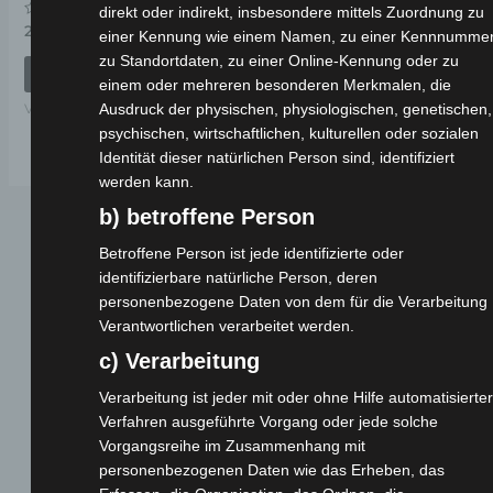
direkt oder indirekt, insbesondere mittels Zuordnung zu
Bewertet
29,00
€
*
einer Kennung wie einem Namen, zu einer Kennnummer
mit
0
zu Standortdaten, zu einer Online-Kennung oder zu
von
IN DEN WARENKORB
5
einem oder mehreren besonderen Merkmalen, die
Ausdruck der physischen, physiologischen, genetischen,
VS1
psychischen, wirtschaftlichen, kulturellen oder sozialen
Identität dieser natürlichen Person sind, identifiziert
werden kann.
b) betroffene Person
Betroffene Person ist jede identifizierte oder
identifizierbare natürliche Person, deren
personenbezogene Daten von dem für die Verarbeitung
Verantwortlichen verarbeitet werden.
c) Verarbeitung
Webseite
Verarbeitung ist jeder mit oder ohne Hilfe automatisierter
Verfahren ausgeführte Vorgang oder jede solche
Cashback-Aktion
Vorgangsreihe im Zusammenhang mit
personenbezogenen Daten wie das Erheben, das
Händler werden