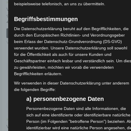
Kostenloser Versand
Kostenloser Versand
beispielsweise telefonisch, an uns zu übermitteln.
VS1 TRITTFÄCHE
VS1 RÜCKLICHTHALTER
Begriffsbestimmungen
Bewertet
Bewertet
49,00
€
19,00
€
*
*
mit
mit
0
0
Die Datenschutzerklärung beruht auf den Begrifflichkeiten, die
von
von
IN DEN WARENKORB
IN DEN WARENKORB
durch den Europäischen Richtlinien- und Verordnungsgeber
5
5
beim Erlass der Datenschutz-Grundverordnung (DS-GVO)
VS1
VS1
verwendet wurden. Unsere Datenschutzerklärung soll sowohl
für die Öffentlichkeit als auch für unsere Kunden und
Geschäftspartner einfach lesbar und verständlich sein. Um die
zu gewährleisten, möchten wir vorab die verwendeten
Begrifflichkeiten erläutern.
Wir verwenden in dieser Datenschutzerklärung unter anderem
die folgenden Begriffe:
a) personenbezogene Daten
Personenbezogene Daten sind alle Informationen, die
sich auf eine identifizierte oder identifizierbare natürliche
Kostenloser Versand
Person (im Folgenden "betroffene Person") beziehen. Al
VS1 SEITENSTÄNDER
identifizierbar wird eine natürliche Person angesehen, di