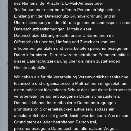
des Namens, der Anschrift, E-Mail-Adresse oder
Original-Ersatzteil für den Elektro-Scooter VS1.
Telefonnummer einer betroffenen Person, erfolgt stets im
Kabelanschlusstremminal für optimale Funktionalität
Einklang mit der Datenschutz-Grundverordnung und in
und Haltbarkeit. Weitere Informationen zum
Übereinstimmung mit den für uns geltenden landesspezifische
Fahrzeug findest du hier:
Volta Motor Elektro-Scooter
Datenschutzbestimmungen. Mittels dieser
Datenschutzerklärung möchte unser Unternehmen die
VS1
.
Öffentlichkeit über Art, Umfang und Zweck der von uns
erhobenen, genutzten und verarbeiteten personenbezogenen
Daten informieren. Ferner werden betroffene Personen mittels
Ähnliche Produkte
dieser Datenschutzerklärung über die ihnen zustehenden
Rechte aufgeklärt.
Wir haben als für die Verarbeitung Verantwortlicher zahlreiche
technische und organisatorische Maßnahmen umgesetzt, um
einen möglichst lückenlosen Schutz der über diese Internetseit
verarbeiteten personenbezogenen Daten sicherzustellen.
Dennoch können Internetbasierte Datenübertragungen
grundsätzlich Sicherheitslücken aufweisen, sodass ein
absoluter Schutz nicht gewährleistet werden kann. Aus diesem
Grund steht es jeder betroffenen Person frei,
personenbezogene Daten auch auf alternativen Wegen,