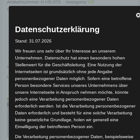
Artikelnummer:
H.VS1.073
Kategorie:
VS1
Schlagwort:
Elektrik & Beleuchtung
Garantiert sicherer Checkout
Datenschutzerklärung
Stand: 31.07.2026
Wir freuen uns sehr über Ihr Interesse an unserem
Unternehmen. Datenschutz hat einen besonders hohen
Stellenwert für die Geschäftsleitung. Eine Nutzung der
inkl. 19 % MwSt.
Kostenloser Versand
Internetseiten ist grundsätzlich ohne jede Angabe
Lieferzeit:
Versandfertig innerhalb 24 Stunden*
personenbezogener Daten möglich. Sofern eine betroffene
Person besondere Services unseres Unternehmens über
unsere Internetseite in Anspruch nehmen möchte, könnte
jedoch eine Verarbeitung personenbezogener Daten
Beschreibung
erforderlich werden. Ist die Verarbeitung personenbezogener
Daten erforderlich und besteht für eine solche Verarbeitung
Produktsicherheit
keine gesetzliche Grundlage, holen wir generell eine
Einwilligung der betroffenen Person ein.
Rezensionen (0)
Die Verarbeitung personenbezogener Daten, beispielsweise