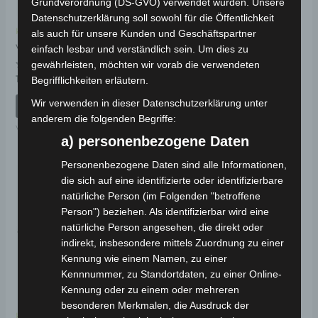
Grundverordnung (DS-GVO) verwendet wurden. Unsere
Datenschutzerklärung soll sowohl für die Öffentlichkeit
Kostenloser Versand
Kostenloser Versand
als auch für unsere Kunden und Geschäftspartner
VS1 HELMHAKEN
VS1 SITZ
einfach lesbar und verständlich sein. Um dies zu
gewährleisten, möchten wir vorab die verwendeten
Bewertet
Bewertet
19,00
€
59,00
€
Begrifflichkeiten erläutern.
*
*
mit
mit
0
0
Wir verwenden in dieser Datenschutzerklärung unter
von
von
IN DEN WARENKORB
IN DEN WARENKORB
5
5
anderem die folgenden Begriffe:
VS1
VS1
a) personenbezogene Daten
Personenbezogene Daten sind alle Informationen,
die sich auf eine identifizierte oder identifizierbare
natürliche Person (im Folgenden "betroffene
Person") beziehen. Als identifizierbar wird eine
natürliche Person angesehen, die direkt oder
indirekt, insbesondere mittels Zuordnung zu einer
Kennung wie einem Namen, zu einer
Kennnummer, zu Standortdaten, zu einer Online-
Kennung oder zu einem oder mehreren
besonderen Merkmalen, die Ausdruck der
Kostenloser Versand