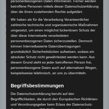
personenbezogenen Daten informieren. Ferner werden
Rezensionen (0)
betroffene Personen mittels dieser Datenschutzerklärung
über die ihnen zustehenden Rechte aufgeklärt.
Original-Ersatzteil für den Elektro-Scooter VS1. Rechte
Wir haben als für die Verarbeitung Verantwortlicher
sitzunterdekoration kunststoff für optimale
zahlreiche technische und organisatorische Maßnahmen
Funktionalität und Haltbarkeit. Weitere
umgesetzt, um einen möglichst lückenlosen Schutz der
Informationen zum Fahrzeug findest du hier:
Volta
über diese Internetseite verarbeiteten
Motor Elektro-Scooter VS1
.
personenbezogenen Daten sicherzustellen. Dennoch
können Internetbasierte Datenübertragungen
grundsätzlich Sicherheitslücken aufweisen, sodass ein
absoluter Schutz nicht gewährleistet werden kann. Aus
Ähnliche Produkte
diesem Grund steht es jeder betroffenen Person frei,
personenbezogene Daten auch auf alternativen Wegen,
beispielsweise telefonisch, an uns zu übermitteln.
Begriffsbestimmungen
Die Datenschutzerklärung beruht auf den
Begrifflichkeiten, die durch den Europäischen Richtlinien-
und Verordnungsgeber beim Erlass der Datenschutz-