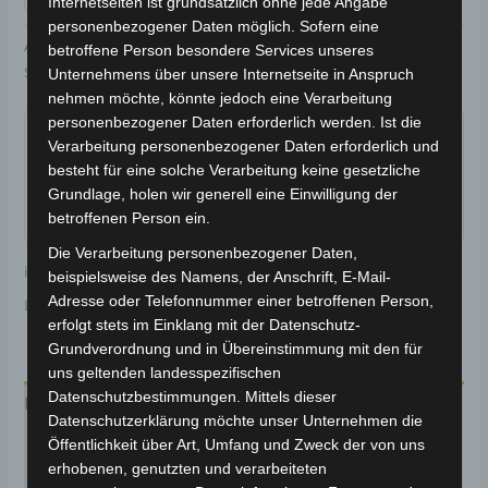
Internetseiten ist grundsätzlich ohne jede Angabe
personenbezogener Daten möglich. Sofern eine
Artikelnummer:
3M309-7010A-00
Kategorie:
VS1
betroffene Person besondere Services unseres
Schlagwort:
Karosserie & Verkleidung
Unternehmens über unsere Internetseite in Anspruch
nehmen möchte, könnte jedoch eine Verarbeitung
Garantiert sicherer Checkout
personenbezogener Daten erforderlich werden. Ist die
Verarbeitung personenbezogener Daten erforderlich und
besteht für eine solche Verarbeitung keine gesetzliche
Grundlage, holen wir generell eine Einwilligung der
betroffenen Person ein.
Die Verarbeitung personenbezogener Daten,
inkl. 19 % MwSt.
Kostenloser Versand
beispielsweise des Namens, der Anschrift, E-Mail-
Adresse oder Telefonnummer einer betroffenen Person,
Lieferzeit:
Versandfertig innerhalb 24 Stunden*
erfolgt stets im Einklang mit der Datenschutz-
Grundverordnung und in Übereinstimmung mit den für
uns geltenden landesspezifischen
Datenschutzbestimmungen. Mittels dieser
Beschreibung
Datenschutzerklärung möchte unser Unternehmen die
Öffentlichkeit über Art, Umfang und Zweck der von uns
Produktsicherheit
erhobenen, genutzten und verarbeiteten