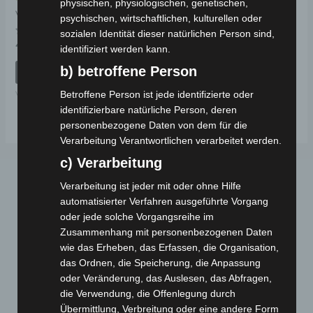
physischen, physiologischen, genetischen,
VS1 KOFFERRAUM
psychischen, wirtschaftlichen, kulturellen oder
sozialen Identität dieser natürlichen Person sind,
Bewertet
49,00
€
*
identifiziert werden kann.
mit
0
b) betroffene Person
von
IN DEN WARENKORB
5
VS1
Betroffene Person ist jede identifizierte oder
identifizierbare natürliche Person, deren
personenbezogene Daten von dem für die
Verarbeitung Verantwortlichen verarbeitet werden.
c) Verarbeitung
Verarbeitung ist jeder mit oder ohne Hilfe
automatisierter Verfahren ausgeführte Vorgang
oder jede solche Vorgangsreihe im
Zusammenhang mit personenbezogenen Daten
wie das Erheben, das Erfassen, die Organisation,
das Ordnen, die Speicherung, die Anpassung
Webseite
oder Veränderung, das Auslesen, das Abfragen,
die Verwendung, die Offenlegung durch
Cashback-Aktion
Übermittlung, Verbreitung oder eine andere Form