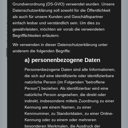
Grundverordnung (DS-GVO) verwendet wurden. Unsere
Datenschutzerklärung soll sowohl für die Öffentlichkeit
als auch für unsere Kunden und Geschäftspartner
Kostenloser Versand
Kostenloser Versand
einfach lesbar und verständlich sein. Um dies zu
VS1
VS1
ZÜNDSCHALTERGEHÄUSEGUMMI
LENKERFRONTDECKEL
gewährleisten, möchten wir vorab die verwendeten
Begrifflichkeiten erläutern.
Bewertet
Bewertet
19,00
€
19,00
€
*
*
mit
mit
Wir verwenden in dieser Datenschutzerklärung unter
0
0
anderem die folgenden Begriffe:
von
von
IN DEN WARENKORB
IN DEN WARENKORB
5
5
a) personenbezogene Daten
VS1
VS1
Personenbezogene Daten sind alle Informationen,
die sich auf eine identifizierte oder identifizierbare
natürliche Person (im Folgenden "betroffene
Person") beziehen. Als identifizierbar wird eine
natürliche Person angesehen, die direkt oder
indirekt, insbesondere mittels Zuordnung zu einer
Kennung wie einem Namen, zu einer
Kennnummer, zu Standortdaten, zu einer Online-
Kennung oder zu einem oder mehreren
besonderen Merkmalen, die Ausdruck der