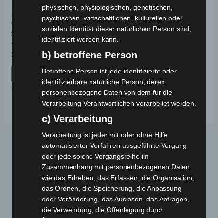
physischen, physiologischen, genetischen,
Kostenloser Versand
psychischen, wirtschaftlichen, kulturellen oder
VS1 MITTLERER
sozialen Identität dieser natürlichen Person sind,
STÄNDER
identifiziert werden kann.
b) betroffene Person
Bewertet
39,00
€
*
mit
0
Betroffene Person ist jede identifizierte oder
von
IN DEN WARENKORB
5
identifizierbare natürliche Person, deren
VS1
personenbezogene Daten von dem für die
Verarbeitung Verantwortlichen verarbeitet werden.
c) Verarbeitung
Verarbeitung ist jeder mit oder ohne Hilfe
automatisierter Verfahren ausgeführte Vorgang
oder jede solche Vorgangsreihe im
Zusammenhang mit personenbezogenen Daten
wie das Erheben, das Erfassen, die Organisation,
das Ordnen, die Speicherung, die Anpassung
oder Veränderung, das Auslesen, das Abfragen,
die Verwendung, die Offenlegung durch
Webseite