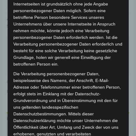
IN DEN WARENKORB
Internetseiten ist grundsätzlich ohne jede Angabe
personenbezogener Daten möglich. Sofern eine
betroffene Person besondere Services unseres
Artikelnummer:
3M309-6007A-04
Kategorie:
VS1
Unternehmens über unsere Internetseite in Anspruch
Schlagwort:
Karosserie & Verkleidung
nehmen möchte, könnte jedoch eine Verarbeitung
Garantiert sicherer Checkout
personenbezogener Daten erforderlich werden. Ist die
Verarbeitung personenbezogener Daten erforderlich und
besteht für eine solche Verarbeitung keine gesetzliche
Grundlage, holen wir generell eine Einwilligung der
betroffenen Person ein.
Die Verarbeitung personenbezogener Daten,
beispielsweise des Namens, der Anschrift, E-Mail-
inkl. 19 % MwSt.
Kostenloser Versand
Adresse oder Telefonnummer einer betroffenen Person,
Lieferzeit:
Versandfertig innerhalb 24 Stunden*
erfolgt stets im Einklang mit der Datenschutz-
Grundverordnung und in Übereinstimmung mit den für
uns geltenden landesspezifischen
Datenschutzbestimmungen. Mittels dieser
Beschreibung
Datenschutzerklärung möchte unser Unternehmen die
Öffentlichkeit über Art, Umfang und Zweck der von uns
Produktsicherheit
erhobenen, genutzten und verarbeiteten