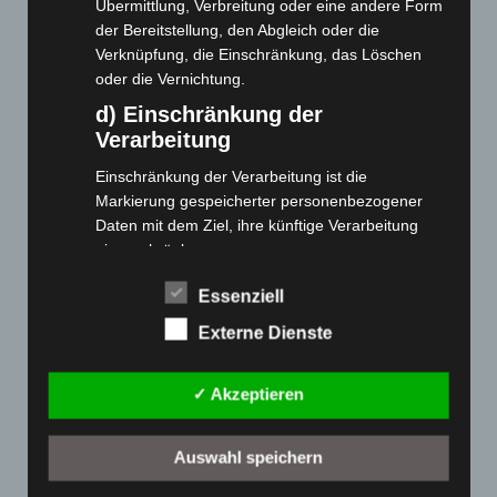
Übermittlung, Verbreitung oder eine andere Form
der Bereitstellung, den Abgleich oder die
Cashback-Aktion
Verknüpfung, die Einschränkung, das Löschen
Händler werden
oder die Vernichtung.
Home
d) Einschränkung der
Gemeinsam spenden
Verarbeitung
Jobs
Einschränkung der Verarbeitung ist die
Kontakt
Markierung gespeicherter personenbezogener
Reklamation einreichen
Daten mit dem Ziel, ihre künftige Verarbeitung
einzuschränken.
Über uns
e) Profiling
Produktpalette
Essenziell
Profiling ist jede Art der automatisierten
Externe Dienste
Verarbeitung personenbezogener Daten, die darin
Elektro-Chopper
besteht, dass diese personenbezogenen Daten
Elektro-Fahrräder
✓ Akzeptieren
verwendet werden, um bestimmte persönliche
Elektro-Kabinenroller
Aspekte, die sich auf eine natürliche Person
Elektro-Klappräder
beziehen, zu bewerten, insbesondere, um
Auswahl speichern
Aspekte bezüglich Arbeitsleistung, wirtschaftlicher
Elektro-Lastendreiräder
Lage, Gesundheit, persönlicher Vorlieben,