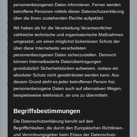
personenbezogenen Daten informieren. Ferner werden
Rezensionen (0)
betroffene Personen mittels dieser Datenschutzerklärung
über die ihnen zustehenden Rechte aufgeklärt.
Original-Ersatzteil für den Elektro-Scooter VS1.
Wir haben als für die Verarbeitung Verantwortlicher
Rechtes unteres zierleistenabdeckung-rot für
zahlreiche technische und organisatorische Maßnahmen
optimale Funktionalität und Haltbarkeit. Weitere
umgesetzt, um einen möglichst lückenlosen Schutz der
Informationen zum Fahrzeug findest du hier:
Volta
über diese Internetseite verarbeiteten
personenbezogenen Daten sicherzustellen. Dennoch
Motor Elektro-Scooter VS1
.
können Internetbasierte Datenübertragungen
grundsätzlich Sicherheitslücken aufweisen, sodass ein
absoluter Schutz nicht gewährleistet werden kann. Aus
Ähnliche Produkte
diesem Grund steht es jeder betroffenen Person frei,
personenbezogene Daten auch auf alternativen Wegen,
beispielsweise telefonisch, an uns zu übermitteln.
Begriffsbestimmungen
Die Datenschutzerklärung beruht auf den
Begrifflichkeiten, die durch den Europäischen Richtlinien-
und Verordnungsgeber beim Erlass der Datenschutz-