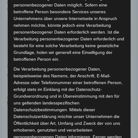
Artikelnummer:
3M309-7001A-00
Kategorie:
VS1
personenbezogener Daten möglich. Sofern eine
Schlagwort:
Karosserie & Verkleidung
betroffene Person besondere Services unseres
Unternehmens über unsere Internetseite in Anspruch
Garantiert sicherer Checkout
nehmen möchte, könnte jedoch eine Verarbeitung
personenbezogener Daten erforderlich werden. Ist die
Verarbeitung personenbezogener Daten erforderlich und
besteht für eine solche Verarbeitung keine gesetzliche
Grundlage, holen wir generell eine Einwilligung der
betroffenen Person ein.
inkl. 19 % MwSt.
Kostenloser Versand
Die Verarbeitung personenbezogener Daten,
Lieferzeit:
Versandfertig innerhalb 24 Stunden*
beispielsweise des Namens, der Anschrift, E-Mail-
Adresse oder Telefonnummer einer betroffenen Person,
erfolgt stets im Einklang mit der Datenschutz-
Grundverordnung und in Übereinstimmung mit den für
Beschreibung
uns geltenden landesspezifischen
Datenschutzbestimmungen. Mittels dieser
Produktsicherheit
Datenschutzerklärung möchte unser Unternehmen die
Öffentlichkeit über Art, Umfang und Zweck der von uns
Rezensionen (0)
erhobenen, genutzten und verarbeiteten
personenbezogenen Daten informieren. Ferner werden