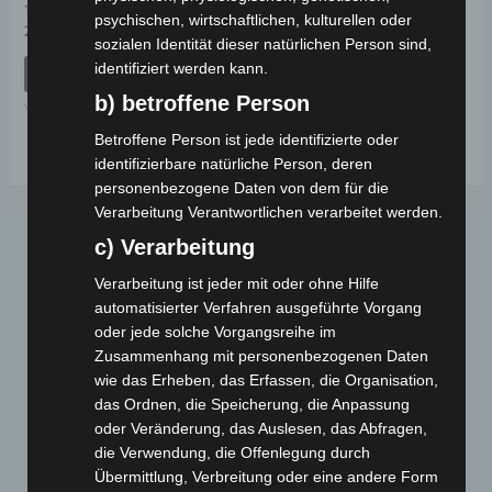
psychischen, wirtschaftlichen, kulturellen oder
Bewertet
29,00
€
*
mit
sozialen Identität dieser natürlichen Person sind,
0
identifiziert werden kann.
von
IN DEN WARENKORB
5
b) betroffene Person
VS1
Betroffene Person ist jede identifizierte oder
identifizierbare natürliche Person, deren
personenbezogene Daten von dem für die
Verarbeitung Verantwortlichen verarbeitet werden.
c) Verarbeitung
Verarbeitung ist jeder mit oder ohne Hilfe
automatisierter Verfahren ausgeführte Vorgang
oder jede solche Vorgangsreihe im
Zusammenhang mit personenbezogenen Daten
wie das Erheben, das Erfassen, die Organisation,
Webseite
das Ordnen, die Speicherung, die Anpassung
oder Veränderung, das Auslesen, das Abfragen,
Cashback-Aktion
die Verwendung, die Offenlegung durch
Händler werden
Übermittlung, Verbreitung oder eine andere Form