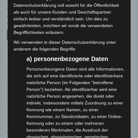
Kostenloser Versand
Kostenloser Versand
Datenschutzerklärung soll sowohl für die Öffentlichkeit
VS1 KOFFERRAUM
VS1 SITZ
als auch für unsere Kunden und Geschäftspartner
einfach lesbar und verständlich sein. Um dies zu
Bewertet
Bewertet
49,00
€
59,00
€
*
*
gewährleisten, möchten wir vorab die verwendeten
mit
mit
0
0
Begrifflichkeiten erläutern.
von
von
IN DEN WARENKORB
IN DEN WARENKORB
5
5
Wir verwenden in dieser Datenschutzerklärung unter
VS1
VS1
anderem die folgenden Begriffe:
a) personenbezogene Daten
Personenbezogene Daten sind alle Informationen,
die sich auf eine identifizierte oder identifizierbare
natürliche Person (im Folgenden "betroffene
Person") beziehen. Als identifizierbar wird eine
natürliche Person angesehen, die direkt oder
indirekt, insbesondere mittels Zuordnung zu einer
Kennung wie einem Namen, zu einer
Kennnummer, zu Standortdaten, zu einer Online-
Kennung oder zu einem oder mehreren
Kostenloser Versand
besonderen Merkmalen, die Ausdruck der
VS1 SEITENSTÄNDER
physischen, physiologischen, genetischen,