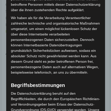
Original-Ersatzteil für den Elektro-Scooter VS1.
betroffene Personen mittels dieser Datenschutzerklärung
über die ihnen zustehenden Rechte aufgeklärt.
Schaltergehäuse kunststoff für optimale
Funktionalität und Haltbarkeit. Weitere
Wir haben als für die Verarbeitung Verantwortlicher
zahlreiche technische und organisatorische Maßnahmen
Informationen zum Fahrzeug findest du hier:
Volta
umgesetzt, um einen möglichst lückenlosen Schutz der
Motor Elektro-Scooter VS1
.
über diese Internetseite verarbeiteten
personenbezogenen Daten sicherzustellen. Dennoch
können Internetbasierte Datenübertragungen
grundsätzlich Sicherheitslücken aufweisen, sodass ein
Ähnliche Produkte
absoluter Schutz nicht gewährleistet werden kann. Aus
diesem Grund steht es jeder betroffenen Person frei,
personenbezogene Daten auch auf alternativen Wegen,
beispielsweise telefonisch, an uns zu übermitteln.
Begriffsbestimmungen
Die Datenschutzerklärung beruht auf den
Begrifflichkeiten, die durch den Europäischen Richtlinien-
und Verordnungsgeber beim Erlass der Datenschutz-
Grundverordnung (DS-GVO) verwendet wurden. Unsere