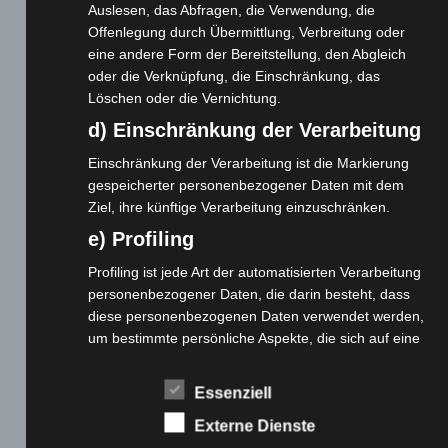
Auslesen, das Abfragen, die Verwendung, die
Cashback-Aktion
Offenlegung durch Übermittlung, Verbreitung oder
Händler werden
eine andere Form der Bereitstellung, den Abgleich
Home
oder die Verknüpfung, die Einschränkung, das
Löschen oder die Vernichtung.
Gemeinsam spenden
d) Einschränkung der Verarbeitung
Jobs
Kontakt
Einschränkung der Verarbeitung ist die Markierung
Reklamation einreichen
gespeicherter personenbezogener Daten mit dem
Ziel, ihre künftige Verarbeitung einzuschränken.
Über uns
e) Profiling
Produktpalette
Profiling ist jede Art der automatisierten Verarbeitung
personenbezogener Daten, die darin besteht, dass
Elektro-Chopper
diese personenbezogenen Daten verwendet werden,
Elektro-Fahrräder
um bestimmte persönliche Aspekte, die sich auf eine
Elektro-Kabinenroller
natürliche Person beziehen, zu bewerten,
Elektro-Klappräder
insbesondere, um Aspekte bezüglich Arbeitsleistung,
Essenziell
Elektro-Lastendreiräder
wirtschaftlicher Lage, Gesundheit, persönlicher
Externe Dienste
Vorlieben, Interessen, Zuverlässigkeit, Verhalten,
Elektro-Roller
Aufenthaltsort oder Ortswechsel dieser natürlichen