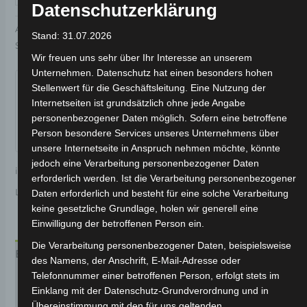
Datenschutzerklärung
Artikelnummer:
3M309-7006A-00
Kategorie:
VS1
Stand: 31.07.2026
Schlagwort:
Elektrik & Beleuchtung
Wir freuen uns sehr über Ihr Interesse an unserem
Garantiert sicherer Checkout
Unternehmen. Datenschutz hat einen besonders hohen
Stellenwert für die Geschäftsleitung. Eine Nutzung der
Internetseiten ist grundsätzlich ohne jede Angabe
personenbezogener Daten möglich. Sofern eine betroffene
Person besondere Services unseres Unternehmens über
unsere Internetseite in Anspruch nehmen möchte, könnte
jedoch eine Verarbeitung personenbezogener Daten
inkl. 19 % MwSt.
Kostenloser Versand
erforderlich werden. Ist die Verarbeitung personenbezogener
Lieferzeit:
Versandfertig innerhalb 24 Stunden*
Daten erforderlich und besteht für eine solche Verarbeitung
keine gesetzliche Grundlage, holen wir generell eine
Einwilligung der betroffenen Person ein.
Die Verarbeitung personenbezogener Daten, beispielsweise
Beschreibung
des Namens, der Anschrift, E-Mail-Adresse oder
Telefonnummer einer betroffenen Person, erfolgt stets im
Produktsicherheit
Einklang mit der Datenschutz-Grundverordnung und in
Übereinstimmung mit den für uns geltenden