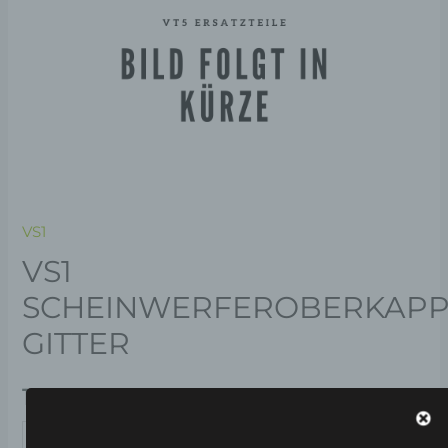
VS1
VS1
SCHEINWERFEROBERKAPP
GITTER
19,00
€
*
IN DEN WARENKORB