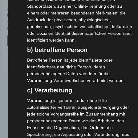
Kostenloser Versand
Standortdaten, zu einer Online-Kennung oder zu
VS1
einem oder mehreren besonderen Merkmalen, die
KENNZEICHENHALTERUNG
Ausdruck der physischen, physiologischen,
genetischen, psychischen, wirtschaftlichen, kulturellen
Bewertet
19,00
€
*
mit
oder sozialen Identität dieser natürlichen Person sind,
0
von
identifiziert werden kann.
IN DEN WARENKORB
5
b) betroffene Person
VS1
Betroffene Person ist jede identifizierte oder
identifizierbare natürliche Person, deren
personenbezogene Daten von dem für die
Verarbeitung Verantwortlichen verarbeitet werden.
c) Verarbeitung
Verarbeitung ist jeder mit oder ohne Hilfe
automatisierter Verfahren ausgeführte Vorgang oder
jede solche Vorgangsreihe im Zusammenhang mit
personenbezogenen Daten wie das Erheben, das
Erfassen, die Organisation, das Ordnen, die
Webseite
Speicherung, die Anpassung oder Veränderung, das