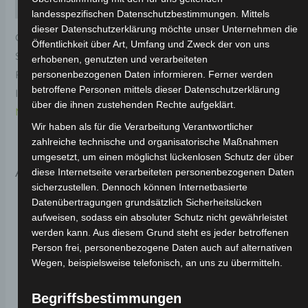
Rezensionen (0)
landesspezifischen Datenschutzbestimmungen. Mittels
dieser Datenschutzerklärung möchte unser Unternehmen die
Original-Ersatzteil für den Elektro-Scooter VS1.
Öffentlichkeit über Art, Umfang und Zweck der von uns
Scheinwerferoberkappe-gitter für optimale
erhobenen, genutzten und verarbeiteten
Funktionalität und Haltbarkeit. Weitere
personenbezogenen Daten informieren. Ferner werden
betroffene Personen mittels dieser Datenschutzerklärung
Informationen zum Fahrzeug findest du hier:
Volta
über die ihnen zustehenden Rechte aufgeklärt.
Motor Elektro-Scooter VS1
.
Wir haben als für die Verarbeitung Verantwortlicher
zahlreiche technische und organisatorische Maßnahmen
umgesetzt, um einen möglichst lückenlosen Schutz der über
Ähnliche Produkte
diese Internetseite verarbeiteten personenbezogenen Daten
sicherzustellen. Dennoch können Internetbasierte
Datenübertragungen grundsätzlich Sicherheitslücken
aufweisen, sodass ein absoluter Schutz nicht gewährleistet
werden kann. Aus diesem Grund steht es jeder betroffenen
Person frei, personenbezogene Daten auch auf alternativen
Wegen, beispielsweise telefonisch, an uns zu übermitteln.
Begriffsbestimmungen