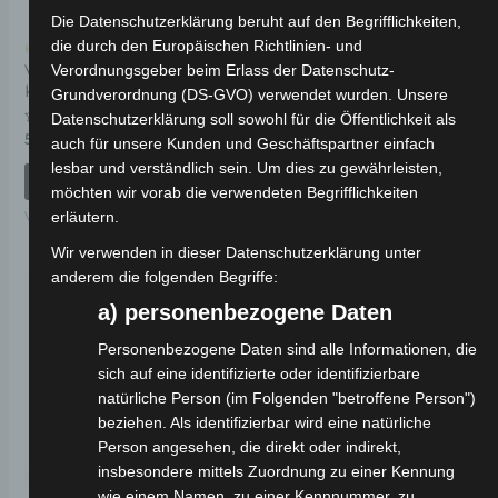
Die Datenschutzerklärung beruht auf den Begrifflichkeiten,
die durch den Europäischen Richtlinien- und
Kostenloser Versand
Kostenloser Versand
VS1 HINTERER
VS1 HINTERER
Verordnungsgeber beim Erlass der Datenschutz-
KOFFERHALTER
SCHWINGARM
Grundverordnung (DS-GVO) verwendet wurden. Unsere
Datenschutzerklärung soll sowohl für die Öffentlichkeit als
Bewertet
Bewertet
59,00
€
39,00
€
*
*
auch für unsere Kunden und Geschäftspartner einfach
mit
mit
0
0
lesbar und verständlich sein. Um dies zu gewährleisten,
von
von
IN DEN WARENKORB
IN DEN WARENKORB
5
5
möchten wir vorab die verwendeten Begrifflichkeiten
erläutern.
VS1
VS1
Wir verwenden in dieser Datenschutzerklärung unter
anderem die folgenden Begriffe:
a) personenbezogene Daten
Personenbezogene Daten sind alle Informationen, die
sich auf eine identifizierte oder identifizierbare
natürliche Person (im Folgenden "betroffene Person")
beziehen. Als identifizierbar wird eine natürliche
Person angesehen, die direkt oder indirekt,
insbesondere mittels Zuordnung zu einer Kennung
wie einem Namen, zu einer Kennnummer, zu