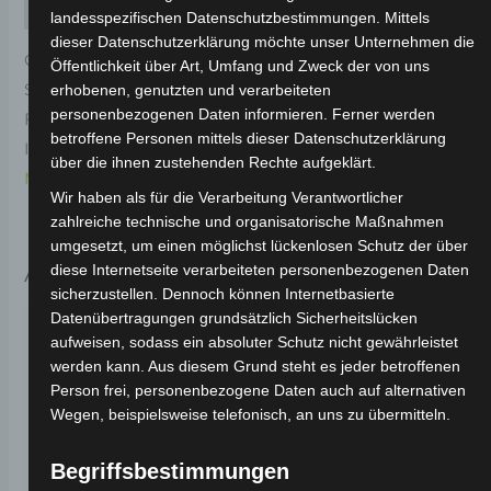
Rezensionen (0)
landesspezifischen Datenschutzbestimmungen. Mittels
dieser Datenschutzerklärung möchte unser Unternehmen die
Original-Ersatzteil für den Elektro-Scooter VS1.
Öffentlichkeit über Art, Umfang und Zweck der von uns
Scheinwerferoberkappe-rot für optimale
erhobenen, genutzten und verarbeiteten
personenbezogenen Daten informieren. Ferner werden
Funktionalität und Haltbarkeit. Weitere
betroffene Personen mittels dieser Datenschutzerklärung
Informationen zum Fahrzeug findest du hier:
Volta
über die ihnen zustehenden Rechte aufgeklärt.
Motor Elektro-Scooter VS1
.
Wir haben als für die Verarbeitung Verantwortlicher
zahlreiche technische und organisatorische Maßnahmen
umgesetzt, um einen möglichst lückenlosen Schutz der über
Ähnliche Produkte
diese Internetseite verarbeiteten personenbezogenen Daten
sicherzustellen. Dennoch können Internetbasierte
Datenübertragungen grundsätzlich Sicherheitslücken
aufweisen, sodass ein absoluter Schutz nicht gewährleistet
werden kann. Aus diesem Grund steht es jeder betroffenen
Person frei, personenbezogene Daten auch auf alternativen
Wegen, beispielsweise telefonisch, an uns zu übermitteln.
Begriffsbestimmungen