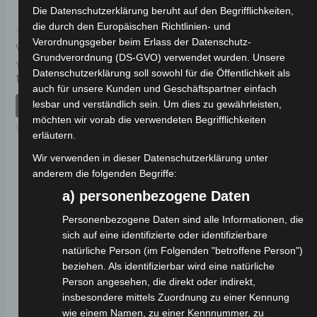
Die Datenschutzerklärung beruht auf den Begrifflichkeiten,
die durch den Europäischen Richtlinien- und
Kostenloser Versand
Kostenloser Versand
Verordnungsgeber beim Erlass der Datenschutz-
VS1
VS1 HELMHAKEN
KENNZEICHENHALTERUNG
Grundverordnung (DS-GVO) verwendet wurden. Unsere
Datenschutzerklärung soll sowohl für die Öffentlichkeit als
Bewertet
19,00
€
*
mit
Bewertet
19,00
€
auch für unsere Kunden und Geschäftspartner einfach
*
0
mit
von
lesbar und verständlich sein. Um dies zu gewährleisten,
0
IN DEN WARENKORB
5
von
IN DEN WARENKORB
möchten wir vorab die verwendeten Begrifflichkeiten
5
VS1
erläutern.
VS1
Wir verwenden in dieser Datenschutzerklärung unter
anderem die folgenden Begriffe:
a) personenbezogene Daten
Personenbezogene Daten sind alle Informationen, die
sich auf eine identifizierte oder identifizierbare
natürliche Person (im Folgenden "betroffene Person")
beziehen. Als identifizierbar wird eine natürliche
Person angesehen, die direkt oder indirekt,
insbesondere mittels Zuordnung zu einer Kennung
wie einem Namen, zu einer Kennnummer, zu