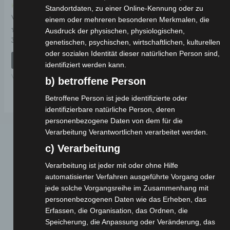
Kostenloser Versand
Standortdaten, zu einer Online-Kennung oder zu
VS1 LENKER
einem oder mehreren besonderen Merkmalen, die
Ausdruck der physischen, physiologischen,
Bewertet
39,00
€
*
genetischen, psychischen, wirtschaftlichen, kulturellen
mit
0
oder sozialen Identität dieser natürlichen Person sind,
von
IN DEN WARENKORB
5
identifiziert werden kann.
VS1
b) betroffene Person
Betroffene Person ist jede identifizierte oder
identifizierbare natürliche Person, deren
personenbezogene Daten von dem für die
Verarbeitung Verantwortlichen verarbeitet werden.
c) Verarbeitung
Verarbeitung ist jeder mit oder ohne Hilfe
automatisierter Verfahren ausgeführte Vorgang oder
jede solche Vorgangsreihe im Zusammenhang mit
personenbezogenen Daten wie das Erheben, das
Webseite
Erfassen, die Organisation, das Ordnen, die
Speicherung, die Anpassung oder Veränderung, das