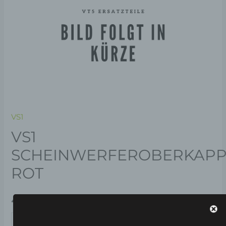
VS1
VS1
SCHEINWERFEROBERKAPP
ROT
49,00
€
*
IN DEN WARENKORB