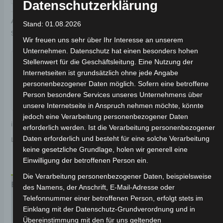
Datenschutzerklärung
Artikelnummer:
3M309-6003A-04
Kategorie:
VS1
Stand: 01.08.2026
Schlagwort:
Elektrik & Beleuchtung
Wir freuen uns sehr über Ihr Interesse an unserem
Garantiert sicherer Checkout
Unternehmen. Datenschutz hat einen besonders hohen
Stellenwert für die Geschäftsleitung. Eine Nutzung der
Internetseiten ist grundsätzlich ohne jede Angabe
personenbezogener Daten möglich. Sofern eine betroffene
Person besondere Services unseres Unternehmens über
unsere Internetseite in Anspruch nehmen möchte, könnte
jedoch eine Verarbeitung personenbezogener Daten
inkl. 19 % MwSt.
Kostenloser Versand
erforderlich werden. Ist die Verarbeitung personenbezogener
Daten erforderlich und besteht für eine solche Verarbeitung
Lieferzeit:
Versandfertig innerhalb 24 Stunden*
keine gesetzliche Grundlage, holen wir generell eine
Einwilligung der betroffenen Person ein.
Die Verarbeitung personenbezogener Daten, beispielsweise
Beschreibung
des Namens, der Anschrift, E-Mail-Adresse oder
Telefonnummer einer betroffenen Person, erfolgt stets im
Produktsicherheit
Einklang mit der Datenschutz-Grundverordnung und in
Übereinstimmung mit den für uns geltenden