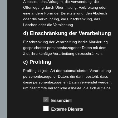
Cashback-Aktion
Auslesen, das Abfragen, die Verwendung, die
Offenlegung durch Übermittlung, Verbreitung oder
Händler werden
eine andere Form der Bereitstellung, den Abgleich
Home
oder die Verknüpfung, die Einschränkung, das
Gemeinsam spenden
Löschen oder die Vernichtung.
Jobs
d) Einschränkung der Verarbeitung
Kontakt
Einschränkung der Verarbeitung ist die Markierung
Reklamation einreichen
gespeicherter personenbezogener Daten mit dem
Über uns
Ziel, ihre künftige Verarbeitung einzuschränken.
Produktpalette
e) Profiling
Profiling ist jede Art der automatisierten Verarbeitung
Elektro-Chopper
personenbezogener Daten, die darin besteht, dass
Elektro-Fahrräder
diese personenbezogenen Daten verwendet werden,
um bestimmte persönliche Aspekte, die sich auf eine
Elektro-Kabinenroller
natürliche Person beziehen, zu bewerten,
Elektro-Klappräder
insbesondere, um Aspekte bezüglich Arbeitsleistung,
Essenziell
Elektro-Lastendreiräder
wirtschaftlicher Lage, Gesundheit, persönlicher
Externe Dienste
Elektro-Roller
Vorlieben, Interessen, Zuverlässigkeit, Verhalten,
Elektro-Seniorenmobile
Aufenthaltsort oder Ortswechsel dieser natürlichen