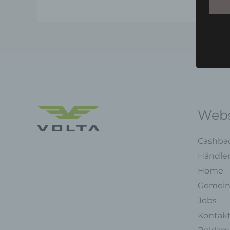
Webs
Cashba
Händle
Home
Gemein
Jobs
Kontak