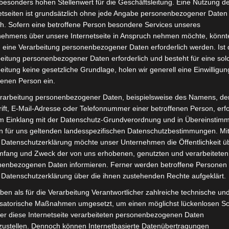
besonders hohen Stellenwert für die Geschäftsleitung. Eine Nutzung d
Lieferzeit:
Versandfertig i
etseiten ist grundsätzlich ohne jede Angabe personenbezogener Daten
h. Sofern eine betroffene Person besondere Services unseres
nehmens über unsere Internetseite in Anspruch nehmen möchte, könnt
 eine Verarbeitung personenbezogener Daten erforderlich werden. Ist 
eitung personenbezogener Daten erforderlich und besteht für eine sol
eitung keine gesetzliche Grundlage, holen wir generell eine Einwilligun
it
Rezensionen (0)
fenen Person ein.
rarbeitung personenbezogener Daten, beispielsweise des Namens, de
o-Scooter VS1. Sitzhalterung für optimale Funktionalität 
ift, E-Mail-Adresse oder Telefonnummer einer betroffenen Person, erfo
est du hier:
Volta Motor Elektro-Scooter VS1
.
im Einklang mit der Datenschutz-Grundverordnung und in Übereinstim
n für uns geltenden landesspezifischen Datenschutzbestimmungen. Mit
 Datenschutzerklärung möchte unser Unternehmen die Öffentlichkeit ü
mfang und Zweck der von uns erhobenen, genutzten und verarbeiteten
enbezogenen Daten informieren. Ferner werden betroffene Personen 
 Datenschutzerklärung über die ihnen zustehenden Rechte aufgeklärt.
ben als für die Verarbeitung Verantwortlicher zahlreiche technische un
isatorische Maßnahmen umgesetzt, um einen möglichst lückenlosen S
er diese Internetseite verarbeiteten personenbezogenen Daten
zustellen. Dennoch können Internetbasierte Datenübertragungen