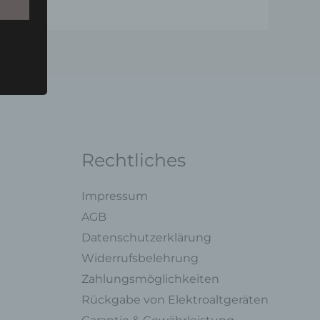
u einer
 zu
n,
Rechtliches
Impressum
AGB
ng mit
Datenschutzerklärung
Widerrufsbelehrung
legung
Zahlungsmöglichkeiten
ung,
Rückgabe von Elektroaltgeräten
oder