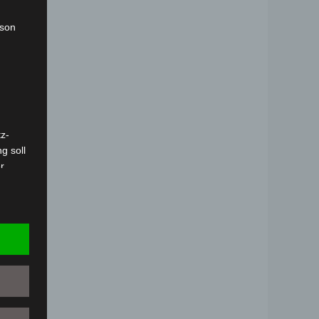
rson
z-
g soll
r
 vorab
Person