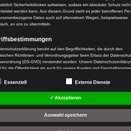
ätzlich Sicherheitslücken aufweisen, sodass ein absoluter Schutz nicht
leistet werden kann. Aus diesem Grund steht es jeder betroffenen Pe
personenbezogene Daten auch auf alternativen Wegen, beispielsweise
nisch, an uns zu übermitteln.
riffsbestimmungen
stenloser Versand
Kostenloser Versand
tenschutzerklärung beruht auf den Begrifflichkeiten, die durch den
S1 HINTERES
VS1 MITTLERER STÄNDER
ischen Richtlinien- und Verordnungsgeber beim Erlass der Datenschut
EDERUNGSSATZ
verordnung (DS-GVO) verwendet wurden. Unsere Datenschutzerklärun
Bewertet
39,00
€
 für die Öffentlichkeit als auch für unsere Kunden und Geschäftspartne
*
mit
wertet
,00
€
*
h lesbar und verständlich sein. Um dies zu gewährleisten, möchten wir
0
t
von
IN DEN WARENKORB
rwendeten Begrifflichkeiten erläutern.
Essenziell
Externe Dienste
5
n
IN DEN WARENKORB
rwenden in dieser Datenschutzerklärung unter anderem die folgenden
VS1
1
fe:
✓ Akzeptieren
a) personenbezogene Daten
Auswahl speichern
Personenbezogene Daten sind alle Informationen, die sich auf eine
identifizierte oder identifizierbare natürliche Person (im Folgenden
"betroffene Person") beziehen. Als identifizierbar wird eine natürliche 