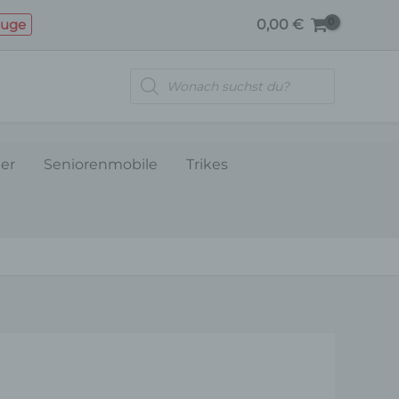
Menge
euge
0,00
€
Products
search
ler
Seniorenmobile
Trikes