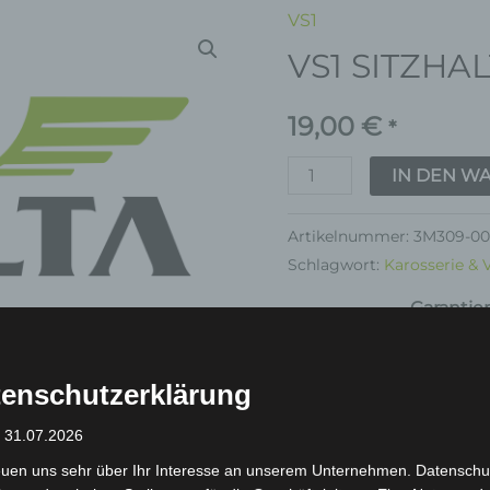
VS1
VS1
VS1 SITZH
SITZHALTERUNG
Menge
19,00
€
*
IN DEN W
Artikelnummer:
3M309-00
Schlagwort:
Karosserie & 
Garantie
enschutzerklärung
: 31.07.2026
euen uns sehr über Ihr Interesse an unserem Unternehmen. Datenschu
inkl. 19 % MwSt.
Kostenlos