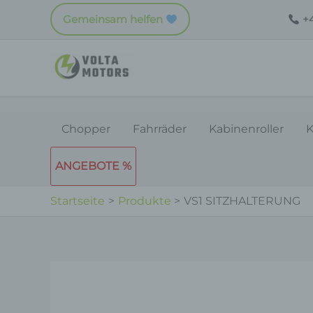
Zum
Gemeinsam helfen
+4
Inhalt
springen
Chopper
Fahrräder
Kabinenroller
K
ANGEBOTE %
Startseite
Produkte
VS1 SITZHALTERUNG