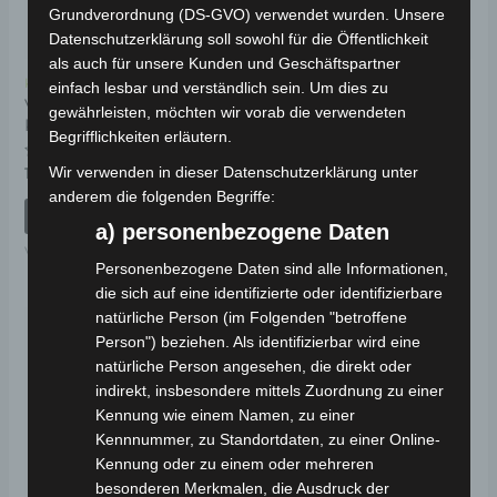
Grundverordnung (DS-GVO) verwendet wurden. Unsere
Datenschutzerklärung soll sowohl für die Öffentlichkeit
als auch für unsere Kunden und Geschäftspartner
Kostenloser Versand
Kostenloser Versand
einfach lesbar und verständlich sein. Um dies zu
VS1
VS1 HINTERER
gewährleisten, möchten wir vorab die verwendeten
KOFFERRAUMDECKEL
KOTFLÜGEL
Begrifflichkeiten erläutern.
Bewertet
Bewertet
Wir verwenden in dieser Datenschutzerklärung unter
19,00
€
39,00
€
*
*
mit
mit
anderem die folgenden Begriffe:
0
0
von
von
IN DEN WARENKORB
IN DEN WARENKORB
5
5
a) personenbezogene Daten
VS1
VS1
Personenbezogene Daten sind alle Informationen,
die sich auf eine identifizierte oder identifizierbare
natürliche Person (im Folgenden "betroffene
Person") beziehen. Als identifizierbar wird eine
natürliche Person angesehen, die direkt oder
indirekt, insbesondere mittels Zuordnung zu einer
Kennung wie einem Namen, zu einer
Kennnummer, zu Standortdaten, zu einer Online-
Kennung oder zu einem oder mehreren
besonderen Merkmalen, die Ausdruck der