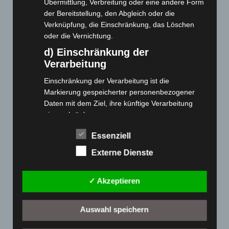
Übermittlung, Verbreitung oder eine andere Form
der Bereitstellung, den Abgleich oder die
Cashback-Aktion
Verknüpfung, die Einschränkung, das Löschen
Händler werden
oder die Vernichtung.
Home
d) Einschränkung der
Gemeinsam spenden
Verarbeitung
Jobs
Einschränkung der Verarbeitung ist die
Kontakt
Markierung gespeicherter personenbezogener
Reklamation einreichen
Daten mit dem Ziel, ihre künftige Verarbeitung
einzuschränken.
Über uns
e) Profiling
Produktpalette
Essenziell
Profiling ist jede Art der automatisierten
Externe Dienste
Verarbeitung personenbezogener Daten, die darin
Elektro-Chopper
besteht, dass diese personenbezogenen Daten
Elektro-Fahrräder
✓ Akzeptieren
verwendet werden, um bestimmte persönliche
Elektro-Kabinenroller
Aspekte, die sich auf eine natürliche Person
Elektro-Klappräder
beziehen, zu bewerten, insbesondere, um
Auswahl speichern
Elektro-Lastendreiräder
Aspekte bezüglich Arbeitsleistung, wirtschaftlicher
Lage, Gesundheit, persönlicher Vorlieben,