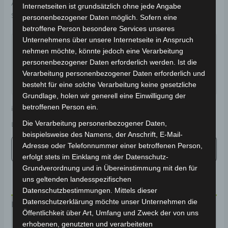
Artikelnummer:
3M309-7015A-00
Kategorie:
VS1
Internetseiten ist grundsätzlich ohne jede Angabe
Schlagwort:
Karosserie & Verkleidung
personenbezogener Daten möglich. Sofern eine
betroffene Person besondere Services unseres
Garantiert sicherer Checkout
Unternehmens über unsere Internetseite in Anspruch
nehmen möchte, könnte jedoch eine Verarbeitung
personenbezogener Daten erforderlich werden. Ist die
Verarbeitung personenbezogener Daten erforderlich und
besteht für eine solche Verarbeitung keine gesetzliche
Grundlage, holen wir generell eine Einwilligung der
betroffenen Person ein.
inkl. 19 % MwSt.
Kostenloser Versand
Die Verarbeitung personenbezogener Daten,
Lieferzeit:
Versandfertig innerhalb 24 Stunden*
beispielsweise des Namens, der Anschrift, E-Mail-
Adresse oder Telefonnummer einer betroffenen Person,
erfolgt stets im Einklang mit der Datenschutz-
Grundverordnung und in Übereinstimmung mit den für
uns geltenden landesspezifischen
Datenschutzbestimmungen. Mittels dieser
Datenschutzerklärung möchte unser Unternehmen die
Beschreibung
Öffentlichkeit über Art, Umfang und Zweck der von uns
erhobenen, genutzten und verarbeiteten
Produktsicherheit