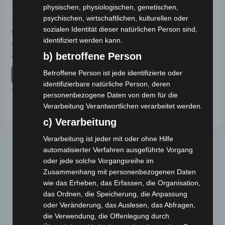
physischen, physiologischen, genetischen,
psychischen, wirtschaftlichen, kulturellen oder
Kostenloser Versand
sozialen Identität dieser natürlichen Person sind,
VS1 LENKER
identifiziert werden kann.
Bewertet
b) betroffene Person
39,00
€
*
mit
0
von
Betroffene Person ist jede identifizierte oder
IN DEN WARENKORB
5
identifizierbare natürliche Person, deren
VS1
personenbezogene Daten von dem für die
Verarbeitung Verantwortlichen verarbeitet werden.
c) Verarbeitung
Verarbeitung ist jeder mit oder ohne Hilfe
automatisierter Verfahren ausgeführte Vorgang
oder jede solche Vorgangsreihe im
Zusammenhang mit personenbezogenen Daten
wie das Erheben, das Erfassen, die Organisation,
das Ordnen, die Speicherung, die Anpassung
oder Veränderung, das Auslesen, das Abfragen,
die Verwendung, die Offenlegung durch
Webseite