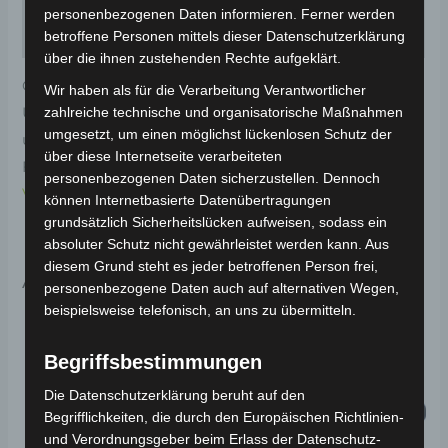
personenbezogenen Daten informieren. Ferner werden
Rezensionen (0)
betroffene Personen mittels dieser Datenschutzerklärung
über die ihnen zustehenden Rechte aufgeklärt.
Original-Ersatzteil für den Elektro-Scooter VS1.
Wir haben als für die Verarbeitung Verantwortlicher
Unterer rahmenkotflügel für optimale Funktionalität
zahlreiche technische und organisatorische Maßnahmen
umgesetzt, um einen möglichst lückenlosen Schutz der
und Haltbarkeit. Weitere Informationen zum
über diese Internetseite verarbeiteten
Fahrzeug findest du hier:
Volta Motor Elektro-Scooter
personenbezogenen Daten sicherzustellen. Dennoch
VS1
.
können Internetbasierte Datenübertragungen
grundsätzlich Sicherheitslücken aufweisen, sodass ein
absoluter Schutz nicht gewährleistet werden kann. Aus
diesem Grund steht es jeder betroffenen Person frei,
Ähnliche Produkte
personenbezogene Daten auch auf alternativen Wegen,
beispielsweise telefonisch, an uns zu übermitteln.
Begriffsbestimmungen
Die Datenschutzerklärung beruht auf den
Begrifflichkeiten, die durch den Europäischen Richtlinien-
und Verordnungsgeber beim Erlass der Datenschutz-