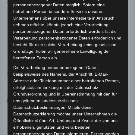
Artikelnummer:
H.VS1.030
Kategorie:
VS1
personenbezogener Daten möglich. Sofern eine
Schlagwort:
Elektrik & Beleuchtung
betroffene Person besondere Services unseres
Unternehmens über unsere Internetseite in Anspruch
Garantiert sicherer Checkout
nehmen möchte, könnte jedoch eine Verarbeitung
personenbezogener Daten erforderlich werden. Ist die
Verarbeitung personenbezogener Daten erforderlich und
besteht für eine solche Verarbeitung keine gesetzliche
Grundlage, holen wir generell eine Einwilligung der
betroffenen Person ein.
inkl. 19 % MwSt.
Kostenloser Versand
Die Verarbeitung personenbezogener Daten,
Lieferzeit:
Versandfertig innerhalb 24 Stunden*
beispielsweise des Namens, der Anschrift, E-Mail-
Adresse oder Telefonnummer einer betroffenen Person,
erfolgt stets im Einklang mit der Datenschutz-
Grundverordnung und in Übereinstimmung mit den für
Beschreibung
uns geltenden landesspezifischen
Datenschutzbestimmungen. Mittels dieser
Produktsicherheit
Datenschutzerklärung möchte unser Unternehmen die
Öffentlichkeit über Art, Umfang und Zweck der von uns
Rezensionen (0)
erhobenen, genutzten und verarbeiteten
personenbezogenen Daten informieren. Ferner werden