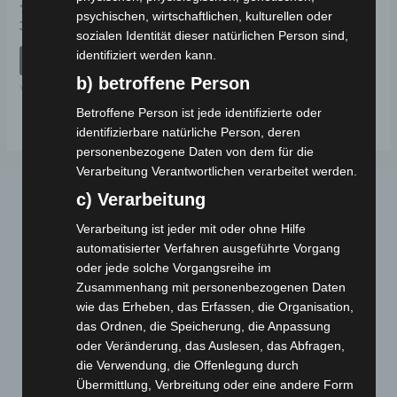
psychischen, wirtschaftlichen, kulturellen oder
Bewertet
39,00
€
*
mit
sozialen Identität dieser natürlichen Person sind,
0
identifiziert werden kann.
von
IN DEN WARENKORB
5
b) betroffene Person
VS1
Betroffene Person ist jede identifizierte oder
identifizierbare natürliche Person, deren
personenbezogene Daten von dem für die
Verarbeitung Verantwortlichen verarbeitet werden.
c) Verarbeitung
Verarbeitung ist jeder mit oder ohne Hilfe
automatisierter Verfahren ausgeführte Vorgang
oder jede solche Vorgangsreihe im
Zusammenhang mit personenbezogenen Daten
wie das Erheben, das Erfassen, die Organisation,
Webseite
das Ordnen, die Speicherung, die Anpassung
oder Veränderung, das Auslesen, das Abfragen,
Cashback-Aktion
die Verwendung, die Offenlegung durch
Händler werden
Übermittlung, Verbreitung oder eine andere Form