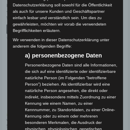
VS1
VS1 SITZ
Datenschutzerklärung soll sowohl für die Öffentlichkeit
KENNZEICHENHALTERUNG
als auch für unsere Kunden und Geschäftspartner
Bewertet
59,00
€
*
mit
Bewertet
einfach lesbar und verständlich sein. Um dies zu
19,00
€
*
0
mit
von
gewährleisten, möchten wir vorab die verwendeten
0
IN DEN WARENKORB
5
von
IN DEN WARENKORB
Begrifflichkeiten erläutern.
5
VS1
VS1
Wir verwenden in dieser Datenschutzerklärung unter
anderem die folgenden Begriffe:
a) personenbezogene Daten
Personenbezogene Daten sind alle Informationen,
die sich auf eine identifizierte oder identifizierbare
natürliche Person (im Folgenden "betroffene
Person") beziehen. Als identifizierbar wird eine
natürliche Person angesehen, die direkt oder
indirekt, insbesondere mittels Zuordnung zu einer
Kennung wie einem Namen, zu einer
Kennnummer, zu Standortdaten, zu einer Online-
Kostenloser Versand
Kennung oder zu einem oder mehreren
VS1 LINKER
besonderen Merkmalen, die Ausdruck der
SCHWINGENDECKEL
physischen, physiologischen, genetischen,