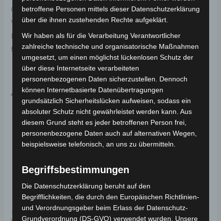
Original-Ersatzteil für den Elektro-Scooter VS1.
betroffene Personen mittels dieser Datenschutzerklärung
über die ihnen zustehenden Rechte aufgeklärt.
Vorderer blinker links für optimale Funktionalität und
Haltbarkeit. Weitere Informationen zum Fahrzeug
Wir haben als für die Verarbeitung Verantwortlicher
zahlreiche technische und organisatorische Maßnahmen
findest du hier:
Volta Motor Elektro-Scooter VS1
.
umgesetzt, um einen möglichst lückenlosen Schutz der
über diese Internetseite verarbeiteten
personenbezogenen Daten sicherzustellen. Dennoch
Ähnliche Produkte
können Internetbasierte Datenübertragungen
grundsätzlich Sicherheitslücken aufweisen, sodass ein
absoluter Schutz nicht gewährleistet werden kann. Aus
diesem Grund steht es jeder betroffenen Person frei,
personenbezogene Daten auch auf alternativen Wegen,
beispielsweise telefonisch, an uns zu übermitteln.
Begriffsbestimmungen
Die Datenschutzerklärung beruht auf den
Begrifflichkeiten, die durch den Europäischen Richtlinien-
und Verordnungsgeber beim Erlass der Datenschutz-
Kostenloser Versand
Kostenloser Versand
Grundverordnung (DS-GVO) verwendet wurden. Unsere