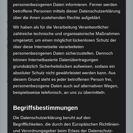
personenbezogenen Daten informieren. Ferner werden
Rezensionen (0)
betroffene Personen mittels dieser Datenschutzerklärung
über die ihnen zustehenden Rechte aufgeklärt.
Original-Ersatzteil für den Elektro-Scooter VS1.
Wir haben als für die Verarbeitung Verantwortlicher
Vorderer kotflügelabdeckung-perlmuttweiss für
zahlreiche technische und organisatorische Maßnahmen
optimale Funktionalität und Haltbarkeit. Weitere
umgesetzt, um einen möglichst lückenlosen Schutz der
Informationen zum Fahrzeug findest du hier:
Volta
über diese Internetseite verarbeiteten
personenbezogenen Daten sicherzustellen. Dennoch
Motor Elektro-Scooter VS1
.
können Internetbasierte Datenübertragungen
grundsätzlich Sicherheitslücken aufweisen, sodass ein
absoluter Schutz nicht gewährleistet werden kann. Aus
Ähnliche Produkte
diesem Grund steht es jeder betroffenen Person frei,
personenbezogene Daten auch auf alternativen Wegen,
beispielsweise telefonisch, an uns zu übermitteln.
Begriffsbestimmungen
Die Datenschutzerklärung beruht auf den
Begrifflichkeiten, die durch den Europäischen Richtlinien-
und Verordnungsgeber beim Erlass der Datenschutz-