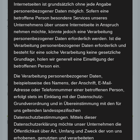
IN DEN WARENKORB
Internetseiten ist grundsätzlich ohne jede Angabe
personenbezogener Daten möglich. Sofern eine
betroffene Person besondere Services unseres
Artikelnummer:
3M309-6005A-17
Kategorie:
VS1
Unternehmens über unsere Internetseite in Anspruch
Schlagwort:
Karosserie & Verkleidung
nehmen möchte, könnte jedoch eine Verarbeitung
Garantiert sicherer Checkout
personenbezogener Daten erforderlich werden. Ist die
Verarbeitung personenbezogener Daten erforderlich und
besteht für eine solche Verarbeitung keine gesetzliche
Grundlage, holen wir generell eine Einwilligung der
betroffenen Person ein.
Die Verarbeitung personenbezogener Daten,
beispielsweise des Namens, der Anschrift, E-Mail-
inkl. 19 % MwSt.
Kostenloser Versand
Adresse oder Telefonnummer einer betroffenen Person,
Lieferzeit:
Versandfertig innerhalb 24 Stunden*
erfolgt stets im Einklang mit der Datenschutz-
Grundverordnung und in Übereinstimmung mit den für
uns geltenden landesspezifischen
Datenschutzbestimmungen. Mittels dieser
Beschreibung
Datenschutzerklärung möchte unser Unternehmen die
Öffentlichkeit über Art, Umfang und Zweck der von uns
Produktsicherheit
erhobenen, genutzten und verarbeiteten