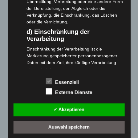
Übermittlung, Verbreitung oder eine andere Form
der Bereitstellung, den Abgleich oder die
Cashback-Aktion
Verknüpfung, die Einschränkung, das Löschen
Händler werden
oder die Vernichtung.
Home
d) Einschränkung der
Gemeinsam spenden
Verarbeitung
Jobs
Einschränkung der Verarbeitung ist die
Kontakt
Markierung gespeicherter personenbezogener
Reklamation einreichen
Daten mit dem Ziel, ihre künftige Verarbeitung
einzuschränken.
Über uns
e) Profiling
Produktpalette
Essenziell
Profiling ist jede Art der automatisierten
Externe Dienste
Verarbeitung personenbezogener Daten, die darin
Elektro-Chopper
besteht, dass diese personenbezogenen Daten
Elektro-Fahrräder
✓ Akzeptieren
verwendet werden, um bestimmte persönliche
Elektro-Kabinenroller
Aspekte, die sich auf eine natürliche Person
Elektro-Klappräder
beziehen, zu bewerten, insbesondere, um
Auswahl speichern
Aspekte bezüglich Arbeitsleistung, wirtschaftlicher
Elektro-Lastendreiräder
Lage, Gesundheit, persönlicher Vorlieben,