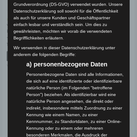
Grundverordnung (DS-GVO) verwendet wurden. Unsere
Datenschutzerklärung soll sowohl für die Öffentlichkeit
als auch für unsere Kunden und Geschäftspartner
Kostenloser Versand
Kostenloser Versand
einfach lesbar und verständlich sein. Um dies zu
VS1
VS1 HINTERES
KENNZEICHENHALTERUNG
FEDERUNGSSATZ
gewährleisten, möchten wir vorab die verwendeten
Begrifflichkeiten erläutern.
Bewertet
Bewertet
19,00
€
59,00
€
*
*
mit
mit
Wir verwenden in dieser Datenschutzerklärung unter
0
0
anderem die folgenden Begriffe:
von
von
IN DEN WARENKORB
IN DEN WARENKORB
5
5
a) personenbezogene Daten
VS1
VS1
Personenbezogene Daten sind alle Informationen,
die sich auf eine identifizierte oder identifizierbare
natürliche Person (im Folgenden "betroffene
Person") beziehen. Als identifizierbar wird eine
natürliche Person angesehen, die direkt oder
indirekt, insbesondere mittels Zuordnung zu einer
Kennung wie einem Namen, zu einer
Kennnummer, zu Standortdaten, zu einer Online-
Kennung oder zu einem oder mehreren
besonderen Merkmalen, die Ausdruck der