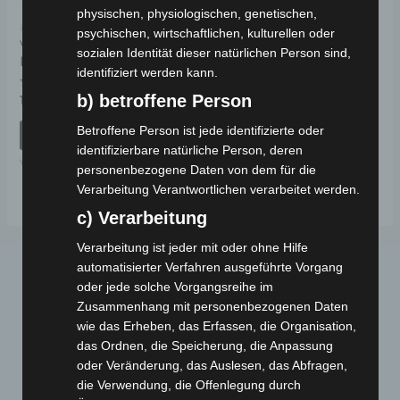
physischen, physiologischen, genetischen,
Kostenloser Versand
psychischen, wirtschaftlichen, kulturellen oder
VS1
sozialen Identität dieser natürlichen Person sind,
RAHMENNUMMERABDECKUNG
identifiziert werden kann.
b) betroffene Person
Bewertet
19,00
€
*
mit
0
Betroffene Person ist jede identifizierte oder
von
IN DEN WARENKORB
5
identifizierbare natürliche Person, deren
VS1
personenbezogene Daten von dem für die
Verarbeitung Verantwortlichen verarbeitet werden.
c) Verarbeitung
Verarbeitung ist jeder mit oder ohne Hilfe
automatisierter Verfahren ausgeführte Vorgang
oder jede solche Vorgangsreihe im
Zusammenhang mit personenbezogenen Daten
wie das Erheben, das Erfassen, die Organisation,
das Ordnen, die Speicherung, die Anpassung
oder Veränderung, das Auslesen, das Abfragen,
die Verwendung, die Offenlegung durch
Webseite