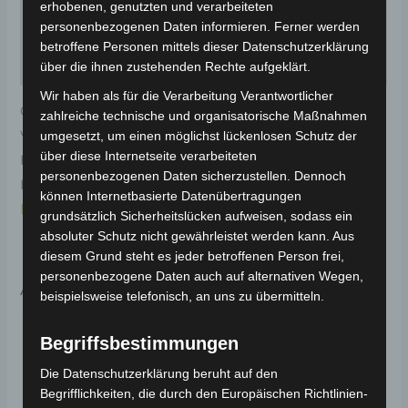
erhobenen, genutzten und verarbeiteten
personenbezogenen Daten informieren. Ferner werden
Produktsicherheit
betroffene Personen mittels dieser Datenschutzerklärung
Rezensionen (0)
über die ihnen zustehenden Rechte aufgeklärt.
Wir haben als für die Verarbeitung Verantwortlicher
Original-Ersatzteil für den Elektro-Scooter VS1.
zahlreiche technische und organisatorische Maßnahmen
Vorderes armaturenbrett kunststoff für optimale
umgesetzt, um einen möglichst lückenlosen Schutz der
über diese Internetseite verarbeiteten
Funktionalität und Haltbarkeit. Weitere
personenbezogenen Daten sicherzustellen. Dennoch
Informationen zum Fahrzeug findest du hier:
Volta
können Internetbasierte Datenübertragungen
Motor Elektro-Scooter VS1
.
grundsätzlich Sicherheitslücken aufweisen, sodass ein
absoluter Schutz nicht gewährleistet werden kann. Aus
diesem Grund steht es jeder betroffenen Person frei,
personenbezogene Daten auch auf alternativen Wegen,
Ähnliche Produkte
beispielsweise telefonisch, an uns zu übermitteln.
Begriffsbestimmungen
Die Datenschutzerklärung beruht auf den
Begrifflichkeiten, die durch den Europäischen Richtlinien-