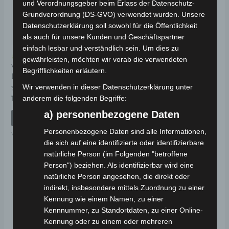
und Verordnungsgeber beim Erlass der Datenschutz-
Grundverordnung (DS-GVO) verwendet wurden. Unsere
Datenschutzerklärung soll sowohl für die Öffentlichkeit
als auch für unsere Kunden und Geschäftspartner
einfach lesbar und verständlich sein. Um dies zu
Kostenloser Versand
Kostenloser Versand
gewährleisten, möchten wir vorab die verwendeten
VS1
VS1 LENKSÄULE UND
Begrifflichkeiten erläutern.
LENKERFRONTDECKEL
VORDERES
FEDERUNGSSATZ
Wir verwenden in dieser Datenschutzerklärung unter
Bewertet
19,00
€
anderem die folgenden Begriffe:
*
mit
Bewertet
89,00
€
*
0
mit
a) personenbezogene Daten
von
IN DEN WARENKORB
0
5
von
IN DEN WARENKORB
5
Personenbezogene Daten sind alle Informationen,
VS1
die sich auf eine identifizierte oder identifizierbare
VS1
natürliche Person (im Folgenden "betroffene
Person") beziehen. Als identifizierbar wird eine
natürliche Person angesehen, die direkt oder
indirekt, insbesondere mittels Zuordnung zu einer
Kennung wie einem Namen, zu einer
Kennnummer, zu Standortdaten, zu einer Online-
Kennung oder zu einem oder mehreren