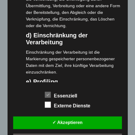
Übermittlung, Verbreitung oder eine andere Form
der Bereitstellung, den Abgleich oder die
Webseite
Verknüpfung, die Einschränkung, das Löschen
oder die Vernichtung.
Cashback-Aktion
d) Einschränkung der
Händler werden
Verarbeitung
Home
Einschränkung der Verarbeitung ist die
Gemeinsam spenden
Markierung gespeicherter personenbezogener
Jobs
Daten mit dem Ziel, ihre künftige Verarbeitung
einzuschränken.
Kontakt
Reklamation einreichen
e) Profiling
Über uns
Profiling ist jede Art der automatisierten
Essenziell
Verarbeitung personenbezogener Daten, die darin
Produktpalette
besteht, dass diese personenbezogenen Daten
Externe Dienste
verwendet werden, um bestimmte persönliche
Elektro-Chopper
Aspekte, die sich auf eine natürliche Person
✓ Akzeptieren
Elektro-Fahrräder
beziehen, zu bewerten, insbesondere, um
Elektro-Kabinenroller
Aspekte bezüglich Arbeitsleistung, wirtschaftlicher