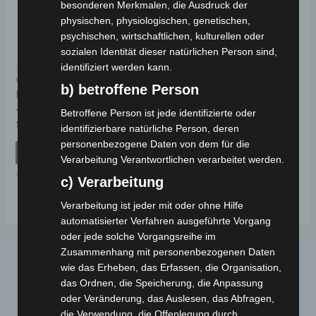
besonderen Merkmalen, die Ausdruck der
physischen, physiologischen, genetischen,
psychischen, wirtschaftlichen, kulturellen oder
sozialen Identität dieser natürlichen Person sind,
identifiziert werden kann.
Kostenloser Versand
VS1
b) betroffene Person
KOFFERRAUMDECKEL
Betroffene Person ist jede identifizierte oder
Bewertet
19,00
€
*
identifizierbare natürliche Person, deren
mit
0
personenbezogene Daten von dem für die
von
IN DEN WARENKORB
5
Verarbeitung Verantwortlichen verarbeitet werden.
VS1
c) Verarbeitung
Verarbeitung ist jeder mit oder ohne Hilfe
automatisierter Verfahren ausgeführte Vorgang
oder jede solche Vorgangsreihe im
Zusammenhang mit personenbezogenen Daten
wie das Erheben, das Erfassen, die Organisation,
das Ordnen, die Speicherung, die Anpassung
oder Veränderung, das Auslesen, das Abfragen,
die Verwendung, die Offenlegung durch