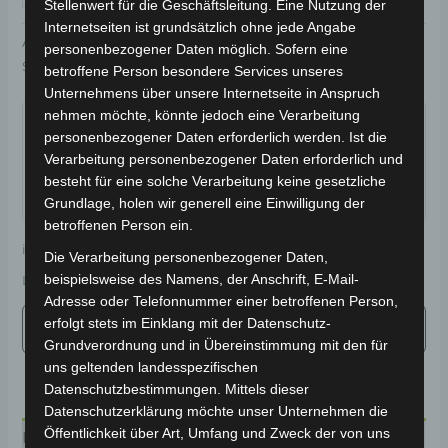
Stellenwert für die Geschäftsleitung. Eine Nutzung der
Internetseiten ist grundsätzlich ohne jede Angabe
Artikelnummer:
3M309-7002A-00
Kategorie:
VS1
personenbezogener Daten möglich. Sofern eine
Schlagwort:
Karosserie & Verkleidung
betroffene Person besondere Services unseres
Unternehmens über unsere Internetseite in Anspruch
Garantiert sicherer Checkout
nehmen möchte, könnte jedoch eine Verarbeitung
personenbezogener Daten erforderlich werden. Ist die
Verarbeitung personenbezogener Daten erforderlich und
besteht für eine solche Verarbeitung keine gesetzliche
Grundlage, holen wir generell eine Einwilligung der
betroffenen Person ein.
inkl. 19 % MwSt.
Kostenloser Versand
Die Verarbeitung personenbezogener Daten,
beispielsweise des Namens, der Anschrift, E-Mail-
Lieferzeit:
Versandfertig innerhalb 24 Stunden*
Adresse oder Telefonnummer einer betroffenen Person,
erfolgt stets im Einklang mit der Datenschutz-
Grundverordnung und in Übereinstimmung mit den für
uns geltenden landesspezifischen
Datenschutzbestimmungen. Mittels dieser
Datenschutzerklärung möchte unser Unternehmen die
Öffentlichkeit über Art, Umfang und Zweck der von uns
Beschreibung