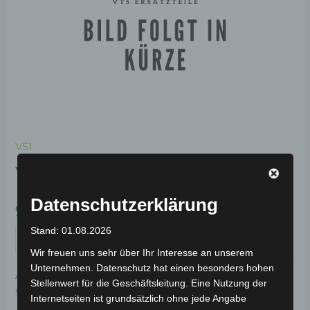
VS1
VS1 VORDERES RAD
Datenschutzerklärung
99,00
€
*
Stand: 01.08.2026
IN DEN WARENKORB
Wir freuen uns sehr über Ihr Interesse an unserem
Unternehmen. Datenschutz hat einen besonders hohen
Artikelnummer:
3M309-4002A-00
Kategorie:
VS1
Stellenwert für die Geschäftsleitung. Eine Nutzung der
Schlagwort:
Reifen & Räder
Internetseiten ist grundsätzlich ohne jede Angabe