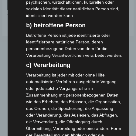
psychischen, wirtschaftlichen, kulturellen oder
von
IN DEN WARENKORB
5
sozialen Identität dieser natürlichen Person sind,
VS1
identifiziert werden kann.
b) betroffene Person
Betroffene Person ist jede identifizierte oder
identifizierbare natürliche Person, deren
personenbezogene Daten von dem für die
Verarbeitung Verantwortlichen verarbeitet werden.
c) Verarbeitung
Verarbeitung ist jeder mit oder ohne Hilfe
automatisierter Verfahren ausgeführte Vorgang
oder jede solche Vorgangsreihe im
Webseite
Zusammenhang mit personenbezogenen Daten
wie das Erheben, das Erfassen, die Organisation,
Cashback-Aktion
das Ordnen, die Speicherung, die Anpassung
oder Veränderung, das Auslesen, das Abfragen,
Händler werden
die Verwendung, die Offenlegung durch
Home
Übermittlung, Verbreitung oder eine andere Form
Gemeinsam spenden
der Bereitstellung, den Abgleich oder die