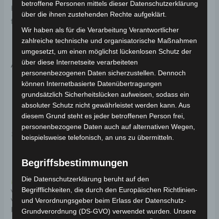
betroffene Personen mittels dieser Datenschutzerklärung
Haltbarkeit. Weitere Informationen zum Fahrzeug
über die ihnen zustehenden Rechte aufgeklärt.
findest du hier:
Volta Motor Elektro-Scooter VS1
.
Wir haben als für die Verarbeitung Verantwortlicher
zahlreiche technische und organisatorische Maßnahmen
umgesetzt, um einen möglichst lückenlosen Schutz der
Ähnliche Produkte
über diese Internetseite verarbeiteten
personenbezogenen Daten sicherzustellen. Dennoch
können Internetbasierte Datenübertragungen
grundsätzlich Sicherheitslücken aufweisen, sodass ein
absoluter Schutz nicht gewährleistet werden kann. Aus
diesem Grund steht es jeder betroffenen Person frei,
personenbezogene Daten auch auf alternativen Wegen,
beispielsweise telefonisch, an uns zu übermitteln.
Begriffsbestimmungen
Die Datenschutzerklärung beruht auf den
Kostenloser Versand
Kostenloser Versand
Begrifflichkeiten, die durch den Europäischen Richtlinien-
VS1 LENKSÄULE UND
VS1 KOFFERRAUM
und Verordnungsgeber beim Erlass der Datenschutz-
VORDERES
FEDERUNGSSATZ
Grundverordnung (DS-GVO) verwendet wurden. Unsere
Bewertet
49,00
€
*