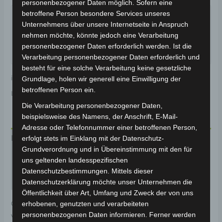
personenbezogener Daten möglich. Sofern eine
Garantiert sicherer Checkout
betroffene Person besondere Services unseres
Unternehmens über unsere Internetseite in Anspruch
nehmen möchte, könnte jedoch eine Verarbeitung
personenbezogener Daten erforderlich werden. Ist die
Verarbeitung personenbezogener Daten erforderlich und
besteht für eine solche Verarbeitung keine gesetzliche
inkl. 19 % MwSt.
Kostenloser Versand
Grundlage, holen wir generell eine Einwilligung der
betroffenen Person ein.
Lieferzeit:
Versandfertig innerhalb 24 Stunden*
Die Verarbeitung personenbezogener Daten,
beispielsweise des Namens, der Anschrift, E-Mail-
Adresse oder Telefonnummer einer betroffenen Person,
Beschreibung
erfolgt stets im Einklang mit der Datenschutz-
Grundverordnung und in Übereinstimmung mit den für
Produktsicherheit
uns geltenden landesspezifischen
Datenschutzbestimmungen. Mittels dieser
Rezensionen (0)
Datenschutzerklärung möchte unser Unternehmen die
Öffentlichkeit über Art, Umfang und Zweck der von uns
Original-Ersatzteil für den Elektro-Scooter VS1.
erhobenen, genutzten und verarbeiteten
personenbezogenen Daten informieren. Ferner werden
Vorderes rad für optimale Funktionalität und