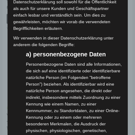
mit
Datenschutzerklärung soll sowohl für die Öffentlichkeit
0
Bewertet
89,00
€
*
von
als auch für unsere Kunden und Geschäftspartner
IN DEN WARENKORB
mit
5
0
einfach lesbar und verständlich sein. Um dies zu
von
IN DEN WARENKORB
VS1
5
gewährleisten, möchten wir vorab die verwendeten
Begrifflichkeiten erläutern.
VS1
Wir verwenden in dieser Datenschutzerklärung unter
anderem die folgenden Begriffe:
a) personenbezogene Daten
Personenbezogene Daten sind alle Informationen,
die sich auf eine identifizierte oder identifizierbare
natürliche Person (im Folgenden "betroffene
Person") beziehen. Als identifizierbar wird eine
natürliche Person angesehen, die direkt oder
indirekt, insbesondere mittels Zuordnung zu einer
Kennung wie einem Namen, zu einer
Kostenloser Versand
Kennnummer, zu Standortdaten, zu einer Online-
VS1 BATTERIEHALTER
Kennung oder zu einem oder mehreren
besonderen Merkmalen, die Ausdruck der
Bewertet
19,00
€
*
physischen, physiologischen, genetischen,
mit
0