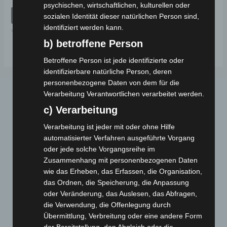
mit
psychischen, wirtschaftlichen, kulturellen oder
0
von
IN DEN WARENKORB
sozialen Identität dieser natürlichen Person sind,
5
identifiziert werden kann.
VS2
b) betroffene Person
Betroffene Person ist jede identifizierte oder
identifizierbare natürliche Person, deren
personenbezogene Daten von dem für die
Verarbeitung Verantwortlichen verarbeitet werden.
c) Verarbeitung
Verarbeitung ist jeder mit oder ohne Hilfe
automatisierter Verfahren ausgeführte Vorgang
oder jede solche Vorgangsreihe im
Zusammenhang mit personenbezogenen Daten
Webseite
wie das Erheben, das Erfassen, die Organisation,
das Ordnen, die Speicherung, die Anpassung
Cashback-Aktion
oder Veränderung, das Auslesen, das Abfragen,
Händler werden
die Verwendung, die Offenlegung durch
Home
Übermittlung, Verbreitung oder eine andere Form
der Bereitstellung, den Abgleich oder die