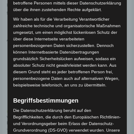
betroffene Personen mittels dieser Datenschutzerklärung
Haltbarkeit. Weitere Informationen zum Fahrzeug
über die ihnen zustehenden Rechte aufgeklärt.
findest du hier:
Volta Motor Elektro-Scooter VS2
.
Wir haben als für die Verarbeitung Verantwortlicher
zahlreiche technische und organisatorische Maßnahmen
umgesetzt, um einen möglichst lückenlosen Schutz der
Ähnliche Produkte
über diese Internetseite verarbeiteten
personenbezogenen Daten sicherzustellen. Dennoch
können Internetbasierte Datenübertragungen
grundsätzlich Sicherheitslücken aufweisen, sodass ein
absoluter Schutz nicht gewährleistet werden kann. Aus
diesem Grund steht es jeder betroffenen Person frei,
personenbezogene Daten auch auf alternativen Wegen,
beispielsweise telefonisch, an uns zu übermitteln.
Begriffsbestimmungen
Die Datenschutzerklärung beruht auf den
Kostenloser Versand
Kostenloser Versand
Begrifflichkeiten, die durch den Europäischen Richtlinien-
VS2 HINTERES
VS2 UNTERER
FEDERUNGSSATZ
RAHMENSCHUTZ
und Verordnungsgeber beim Erlass der Datenschutz-
KUNSTSTOFF
Grundverordnung (DS-GVO) verwendet wurden. Unsere