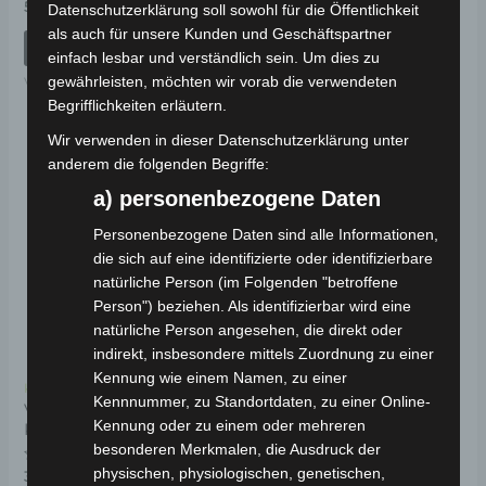
Bewertet
59,00
€
*
Datenschutzerklärung soll sowohl für die Öffentlichkeit
mit
Bewertet
49,00
€
*
0
als auch für unsere Kunden und Geschäftspartner
mit
von
IN DEN WARENKORB
0
5
einfach lesbar und verständlich sein. Um dies zu
von
IN DEN WARENKORB
5
gewährleisten, möchten wir vorab die verwendeten
VS2
VS2
Begrifflichkeiten erläutern.
Wir verwenden in dieser Datenschutzerklärung unter
anderem die folgenden Begriffe:
a) personenbezogene Daten
Personenbezogene Daten sind alle Informationen,
die sich auf eine identifizierte oder identifizierbare
natürliche Person (im Folgenden "betroffene
Person") beziehen. Als identifizierbar wird eine
natürliche Person angesehen, die direkt oder
indirekt, insbesondere mittels Zuordnung zu einer
Kennung wie einem Namen, zu einer
Kostenloser Versand
Kennnummer, zu Standortdaten, zu einer Online-
VS2 HINTERER
Kennung oder zu einem oder mehreren
KOTFLÜGEL
besonderen Merkmalen, die Ausdruck der
physischen, physiologischen, genetischen,
Bewertet
39,00
€
*