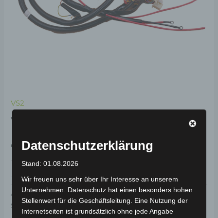
VS2
VS2 HAUPTKABEL
Datenschutzerklärung
79,00
€
*
Stand: 01.08.2026
IN DEN WARENKORB
Wir freuen uns sehr über Ihr Interesse an unserem
Unternehmen. Datenschutz hat einen besonders hohen
Artikelnummer:
3M301-5003A-00
Kategorie:
VS2
Stellenwert für die Geschäftsleitung. Eine Nutzung der
Schlagwort:
Elektrik & Beleuchtung
Internetseiten ist grundsätzlich ohne jede Angabe