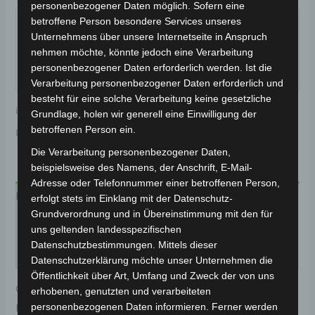
personenbezogener Daten möglich. Sofern eine
Garantiert sicherer Checkout
betroffene Person besondere Services unseres
Unternehmens über unsere Internetseite in Anspruch
nehmen möchte, könnte jedoch eine Verarbeitung
personenbezogener Daten erforderlich werden. Ist die
Verarbeitung personenbezogener Daten erforderlich und
besteht für eine solche Verarbeitung keine gesetzliche
inkl. 19 % MwSt.
Kostenloser Versand
Grundlage, holen wir generell eine Einwilligung der
betroffenen Person ein.
Lieferzeit:
Versandfertig innerhalb 24 Stunden*
Die Verarbeitung personenbezogener Daten,
beispielsweise des Namens, der Anschrift, E-Mail-
Adresse oder Telefonnummer einer betroffenen Person,
Beschreibung
erfolgt stets im Einklang mit der Datenschutz-
Grundverordnung und in Übereinstimmung mit den für
Produktsicherheit
uns geltenden landesspezifischen
Datenschutzbestimmungen. Mittels dieser
Rezensionen (0)
Datenschutzerklärung möchte unser Unternehmen die
Öffentlichkeit über Art, Umfang und Zweck der von uns
Original-Ersatzteil für den Elektro-Scooter VS2.
erhobenen, genutzten und verarbeiteten
personenbezogenen Daten informieren. Ferner werden
Hauptkabel für optimale Funktionalität und