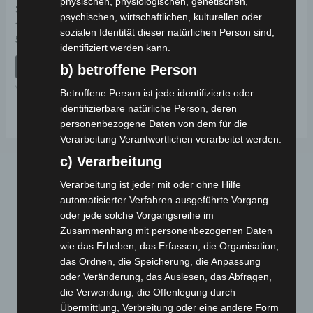
physischen, physiologischen, genetischen,
SCHWINGE
psychischen, wirtschaftlichen, kulturellen oder
sozialen Identität dieser natürlichen Person sind,
Bewertet
59,00
€
*
mit
identifiziert werden kann.
0
von
IN DEN WARENKORB
b) betroffene Person
5
VS2
Betroffene Person ist jede identifizierte oder
identifizierbare natürliche Person, deren
personenbezogene Daten von dem für die
Verarbeitung Verantwortlichen verarbeitet werden.
c) Verarbeitung
Verarbeitung ist jeder mit oder ohne Hilfe
automatisierter Verfahren ausgeführte Vorgang
oder jede solche Vorgangsreihe im
Zusammenhang mit personenbezogenen Daten
wie das Erheben, das Erfassen, die Organisation,
das Ordnen, die Speicherung, die Anpassung
Webseite
oder Veränderung, das Auslesen, das Abfragen,
die Verwendung, die Offenlegung durch
Cashback-Aktion
Übermittlung, Verbreitung oder eine andere Form