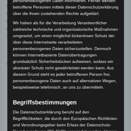
personenbezogenen Daten informieren. Ferner werden
Original-Ersatzteil für den Elektro-Scooter VS2.
betroffene Personen mittels dieser Datenschutzerklärung
Hintere trommelbremse-set für optimale
über die ihnen zustehenden Rechte aufgeklärt.
Funktionalität und Haltbarkeit. Weitere
Wir haben als für die Verarbeitung Verantwortlicher
Informationen zum Fahrzeug findest du hier:
Volta
zahlreiche technische und organisatorische Maßnahmen
umgesetzt, um einen möglichst lückenlosen Schutz der
Motor Elektro-Scooter VS2
.
über diese Internetseite verarbeiteten
personenbezogenen Daten sicherzustellen. Dennoch
können Internetbasierte Datenübertragungen
Ähnliche Produkte
grundsätzlich Sicherheitslücken aufweisen, sodass ein
absoluter Schutz nicht gewährleistet werden kann. Aus
diesem Grund steht es jeder betroffenen Person frei,
personenbezogene Daten auch auf alternativen Wegen,
beispielsweise telefonisch, an uns zu übermitteln.
Begriffsbestimmungen
Die Datenschutzerklärung beruht auf den
Begrifflichkeiten, die durch den Europäischen Richtlinien-
und Verordnungsgeber beim Erlass der Datenschutz-