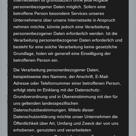
Internetseiten ist grundsätzlich ohne jede Angabe
Artikelnummer:
3M301-4000A-00
Kategorie:
VS2
personenbezogener Daten möglich. Sofern eine
Schlagwörter:
Verschleißteile
,
Bremsanlage
betroffene Person besondere Services unseres
Garantiert sicherer Checkout
Unternehmens über unsere Internetseite in Anspruch
nehmen möchte, könnte jedoch eine Verarbeitung
personenbezogener Daten erforderlich werden. Ist die
Verarbeitung personenbezogener Daten erforderlich und
besteht für eine solche Verarbeitung keine gesetzliche
Grundlage, holen wir generell eine Einwilligung der
betroffenen Person ein.
inkl. 19 % MwSt.
Kostenloser Versand
Die Verarbeitung personenbezogener Daten,
Lieferzeit:
Versandfertig innerhalb 24 Stunden*
beispielsweise des Namens, der Anschrift, E-Mail-
Adresse oder Telefonnummer einer betroffenen Person,
erfolgt stets im Einklang mit der Datenschutz-
Grundverordnung und in Übereinstimmung mit den für
Beschreibung
uns geltenden landesspezifischen
Datenschutzbestimmungen. Mittels dieser
Produktsicherheit
Datenschutzerklärung möchte unser Unternehmen die
Öffentlichkeit über Art, Umfang und Zweck der von uns
Rezensionen (0)
erhobenen, genutzten und verarbeiteten