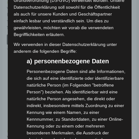
Grundverordnung (DS-GVO) verwendet wurden. Unsere
Kostenloser Versand
Kostenloser Versand
Datenschutzerklärung soll sowohl für die Öffentlichkeit
VS2 SCHWINGENWELLE
VS2 SITZSCHLOSSKABEL
(M12*235)
als auch für unsere Kunden und Geschäftspartner
einfach lesbar und verständlich sein. Um dies zu
Bewertet
19,00
€
*
mit
Bewertet
19,00
€
gewährleisten, möchten wir vorab die verwendeten
*
0
mit
von
Begrifflichkeiten erläutern.
0
IN DEN WARENKORB
5
von
IN DEN WARENKORB
5
Wir verwenden in dieser Datenschutzerklärung unter
VS2
VS2
anderem die folgenden Begriffe:
a) personenbezogene Daten
Personenbezogene Daten sind alle Informationen,
die sich auf eine identifizierte oder identifizierbare
natürliche Person (im Folgenden "betroffene
Person") beziehen. Als identifizierbar wird eine
natürliche Person angesehen, die direkt oder
indirekt, insbesondere mittels Zuordnung zu einer
Kennung wie einem Namen, zu einer
Kennnummer, zu Standortdaten, zu einer Online-
Kennung oder zu einem oder mehreren
Kostenloser Versand
besonderen Merkmalen, die Ausdruck der
VS2 HINTERE