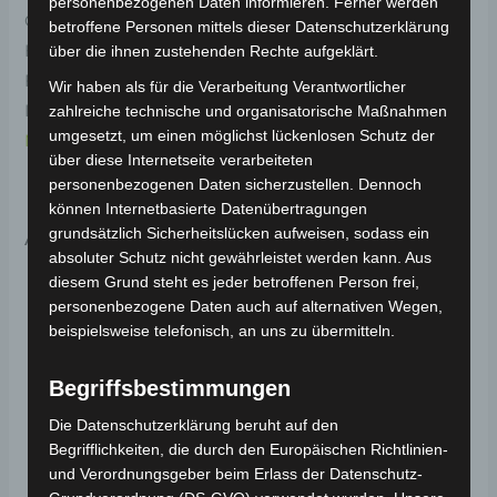
personenbezogenen Daten informieren. Ferner werden
Original-Ersatzteil für den Elektro-Scooter VS2.
betroffene Personen mittels dieser Datenschutzerklärung
Hydraulische vordere bremse-set für optimale
über die ihnen zustehenden Rechte aufgeklärt.
Funktionalität und Haltbarkeit. Weitere
Wir haben als für die Verarbeitung Verantwortlicher
Informationen zum Fahrzeug findest du hier:
Volta
zahlreiche technische und organisatorische Maßnahmen
umgesetzt, um einen möglichst lückenlosen Schutz der
Motor Elektro-Scooter VS2
.
über diese Internetseite verarbeiteten
personenbezogenen Daten sicherzustellen. Dennoch
können Internetbasierte Datenübertragungen
Ähnliche Produkte
grundsätzlich Sicherheitslücken aufweisen, sodass ein
absoluter Schutz nicht gewährleistet werden kann. Aus
diesem Grund steht es jeder betroffenen Person frei,
personenbezogene Daten auch auf alternativen Wegen,
beispielsweise telefonisch, an uns zu übermitteln.
Begriffsbestimmungen
Die Datenschutzerklärung beruht auf den
Begrifflichkeiten, die durch den Europäischen Richtlinien-
und Verordnungsgeber beim Erlass der Datenschutz-