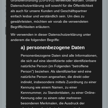
Grundverordnung (DS-GVO) verwendet wurden. Unsere
Kostenloser Versand
Kostenloser Versand
Datenschutzerklärung soll sowohl für die Öffentlichkeit
VS2 HINTERE
VS2 SITZSCHLOSS
KOFFERHALTERUNG
als auch für unsere Kunden und Geschäftspartner
einfach lesbar und verständlich sein. Um dies zu
Bewertet
19,00
€
*
mit
Bewertet
59,00
€
gewährleisten, möchten wir vorab die verwendeten
*
0
mit
von
Begrifflichkeiten erläutern.
0
IN DEN WARENKORB
5
von
IN DEN WARENKORB
5
Wir verwenden in dieser Datenschutzerklärung unter
VS2
VS2
anderem die folgenden Begriffe:
a) personenbezogene Daten
Personenbezogene Daten sind alle Informationen,
die sich auf eine identifizierte oder identifizierbare
natürliche Person (im Folgenden "betroffene
Person") beziehen. Als identifizierbar wird eine
natürliche Person angesehen, die direkt oder
indirekt, insbesondere mittels Zuordnung zu einer
Kennung wie einem Namen, zu einer
Kennnummer, zu Standortdaten, zu einer Online-
Kennung oder zu einem oder mehreren
Kostenloser Versand
besonderen Merkmalen, die Ausdruck der
VS2 TRITTFLÄCHE