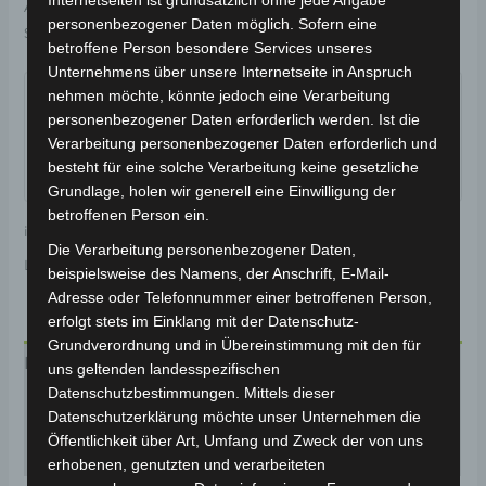
Internetseiten ist grundsätzlich ohne jede Angabe
Artikelnummer:
3M301-4002A-00
Kategorie:
VS2
personenbezogener Daten möglich. Sofern eine
Schlagwort:
Bremsanlage
betroffene Person besondere Services unseres
Garantiert sicherer Checkout
Unternehmens über unsere Internetseite in Anspruch
nehmen möchte, könnte jedoch eine Verarbeitung
personenbezogener Daten erforderlich werden. Ist die
Verarbeitung personenbezogener Daten erforderlich und
besteht für eine solche Verarbeitung keine gesetzliche
Grundlage, holen wir generell eine Einwilligung der
betroffenen Person ein.
inkl. 19 % MwSt.
Kostenloser Versand
Die Verarbeitung personenbezogener Daten,
Lieferzeit:
Versandfertig innerhalb 24 Stunden*
beispielsweise des Namens, der Anschrift, E-Mail-
Adresse oder Telefonnummer einer betroffenen Person,
erfolgt stets im Einklang mit der Datenschutz-
Grundverordnung und in Übereinstimmung mit den für
Beschreibung
uns geltenden landesspezifischen
Datenschutzbestimmungen. Mittels dieser
Produktsicherheit
Datenschutzerklärung möchte unser Unternehmen die
Öffentlichkeit über Art, Umfang und Zweck der von uns
Rezensionen (0)
erhobenen, genutzten und verarbeiteten