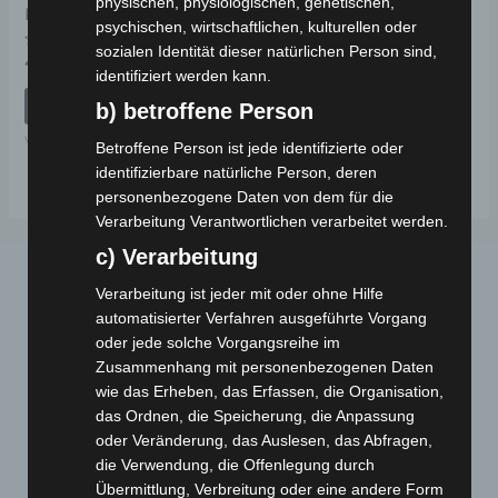
physischen, physiologischen, genetischen,
KUNSTSTOFF
psychischen, wirtschaftlichen, kulturellen oder
sozialen Identität dieser natürlichen Person sind,
Bewertet
49,00
€
*
mit
identifiziert werden kann.
0
von
IN DEN WARENKORB
b) betroffene Person
5
VS2
Betroffene Person ist jede identifizierte oder
identifizierbare natürliche Person, deren
personenbezogene Daten von dem für die
Verarbeitung Verantwortlichen verarbeitet werden.
c) Verarbeitung
Verarbeitung ist jeder mit oder ohne Hilfe
automatisierter Verfahren ausgeführte Vorgang
oder jede solche Vorgangsreihe im
Zusammenhang mit personenbezogenen Daten
wie das Erheben, das Erfassen, die Organisation,
das Ordnen, die Speicherung, die Anpassung
Webseite
oder Veränderung, das Auslesen, das Abfragen,
die Verwendung, die Offenlegung durch
Cashback-Aktion
Übermittlung, Verbreitung oder eine andere Form