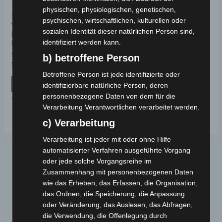
physischen, physiologischen, genetischen,
Kostenloser Versand
psychischen, wirtschaftlichen, kulturellen oder
VS2
sozialen Identität dieser natürlichen Person sind,
RAHMENNUMMERABDECKUNG
identifiziert werden kann.
KUNSTSTOFF
b) betroffene Person
Bewertet
19,00
€
*
mit
Betroffene Person ist jede identifizierte oder
0
von
IN DEN WARENKORB
identifizierbare natürliche Person, deren
5
personenbezogene Daten von dem für die
VS2
Verarbeitung Verantwortlichen verarbeitet werden.
c) Verarbeitung
Verarbeitung ist jeder mit oder ohne Hilfe
automatisierter Verfahren ausgeführte Vorgang
oder jede solche Vorgangsreihe im
Zusammenhang mit personenbezogenen Daten
wie das Erheben, das Erfassen, die Organisation,
das Ordnen, die Speicherung, die Anpassung
oder Veränderung, das Auslesen, das Abfragen,
die Verwendung, die Offenlegung durch