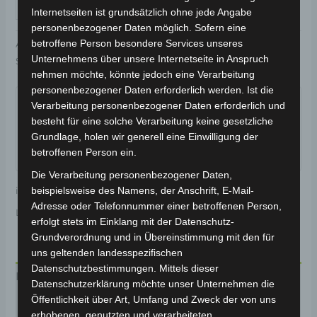
IN DEN WARENKORB
Internetseiten ist grundsätzlich ohne jede Angabe
personenbezogener Daten möglich. Sofern eine
betroffene Person besondere Services unseres
Artikelnummer:
3M301-6011A-C4
Kategorie:
VS2
Unternehmens über unsere Internetseite in Anspruch
Schlagwort:
Karosserie & Verkleidung
nehmen möchte, könnte jedoch eine Verarbeitung
Garantiert sicherer Checkout
personenbezogener Daten erforderlich werden. Ist die
Verarbeitung personenbezogener Daten erforderlich und
besteht für eine solche Verarbeitung keine gesetzliche
Grundlage, holen wir generell eine Einwilligung der
betroffenen Person ein.
Die Verarbeitung personenbezogener Daten,
inkl. 19 % MwSt.
Kostenloser Versand
beispielsweise des Namens, der Anschrift, E-Mail-
Adresse oder Telefonnummer einer betroffenen Person,
Lieferzeit:
Versandfertig innerhalb 24 Stunden*
erfolgt stets im Einklang mit der Datenschutz-
Grundverordnung und in Übereinstimmung mit den für
uns geltenden landesspezifischen
Datenschutzbestimmungen. Mittels dieser
Beschreibung
Datenschutzerklärung möchte unser Unternehmen die
Öffentlichkeit über Art, Umfang und Zweck der von uns
Produktsicherheit
erhobenen, genutzten und verarbeiteten