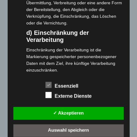
Webseite
Übermittlung, Verbreitung oder eine andere Form
der Bereitstellung, den Abgleich oder die
Verknüpfung, die Einschränkung, das Löschen
Cashback-Aktion
oder die Vernichtung.
Händler werden
d) Einschränkung der
Home
Verarbeitung
Gemeinsam spenden
Einschränkung der Verarbeitung ist die
Jobs
Markierung gespeicherter personenbezogener
Kontakt
Daten mit dem Ziel, ihre künftige Verarbeitung
Reklamation einreichen
einzuschränken.
Über uns
e) Profiling
Essenziell
Produktpalette
Profiling ist jede Art der automatisierten
Externe Dienste
Verarbeitung personenbezogener Daten, die darin
Elektro-Chopper
besteht, dass diese personenbezogenen Daten
verwendet werden, um bestimmte persönliche
Elektro-Fahrräder
✓ Akzeptieren
Aspekte, die sich auf eine natürliche Person
Elektro-Kabinenroller
beziehen, zu bewerten, insbesondere, um
Elektro-Klappräder
Aspekte bezüglich Arbeitsleistung, wirtschaftlicher
Auswahl speichern
Elektro-Lastendreiräder
Lage, Gesundheit, persönlicher Vorlieben,