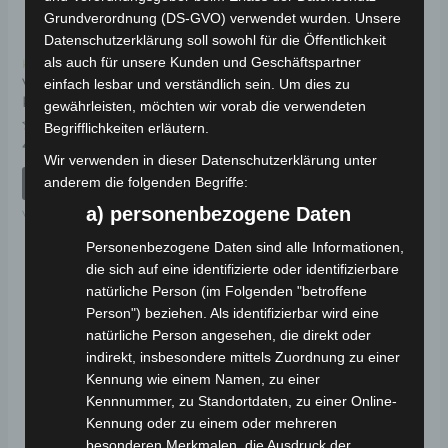
Grundverordnung (DS-GVO) verwendet wurden. Unsere
Datenschutzerklärung soll sowohl für die Öffentlichkeit
als auch für unsere Kunden und Geschäftspartner
Kostenloser Versand
Kostenloser Versand
VS2 TRITTFLÄCHE
VS2 MITTLERER
einfach lesbar und verständlich sein. Um dies zu
KUNSTSTOFF
STÄNDER
gewährleisten, möchten wir vorab die verwendeten
Begrifflichkeiten erläutern.
Bewertet
Bewertet
49,00
€
39,00
€
*
*
mit
mit
Wir verwenden in dieser Datenschutzerklärung unter
0
0
von
von
anderem die folgenden Begriffe:
IN DEN WARENKORB
IN DEN WARENKORB
5
5
a) personenbezogene Daten
VS2
VS2
Personenbezogene Daten sind alle Informationen,
die sich auf eine identifizierte oder identifizierbare
natürliche Person (im Folgenden "betroffene
Person") beziehen. Als identifizierbar wird eine
natürliche Person angesehen, die direkt oder
indirekt, insbesondere mittels Zuordnung zu einer
Kennung wie einem Namen, zu einer
Kennnummer, zu Standortdaten, zu einer Online-
Kennung oder zu einem oder mehreren
besonderen Merkmalen, die Ausdruck der