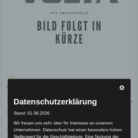
VS2
VS2 LINKER
SCHWINGENABDECKUNG-
Datenschutzerklärung
GLITZERNDES ROT (2023)
Stand: 01.08.2026
Wir freuen uns sehr über Ihr Interesse an unserem
49,00
€
*
Unternehmen. Datenschutz hat einen besonders hohen
Stellenwert für die Geschäftsleitung. Eine Nutzung der