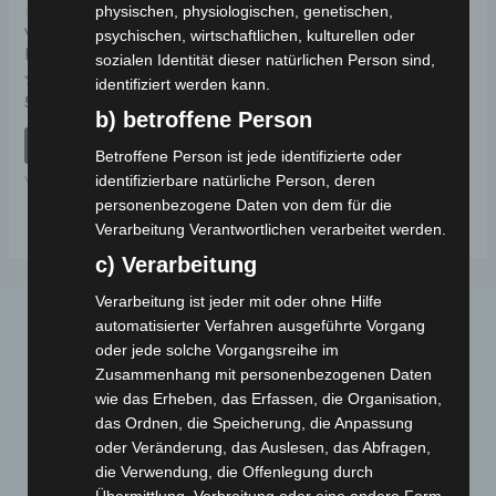
physischen, physiologischen, genetischen,
Kostenloser Versand
VS2 HINTERES
psychischen, wirtschaftlichen, kulturellen oder
FEDERUNGSSATZ
sozialen Identität dieser natürlichen Person sind,
identifiziert werden kann.
Bewertet
59,00
€
*
mit
b) betroffene Person
0
von
IN DEN WARENKORB
5
Betroffene Person ist jede identifizierte oder
VS2
identifizierbare natürliche Person, deren
personenbezogene Daten von dem für die
Verarbeitung Verantwortlichen verarbeitet werden.
c) Verarbeitung
Verarbeitung ist jeder mit oder ohne Hilfe
automatisierter Verfahren ausgeführte Vorgang
oder jede solche Vorgangsreihe im
Zusammenhang mit personenbezogenen Daten
wie das Erheben, das Erfassen, die Organisation,
das Ordnen, die Speicherung, die Anpassung
oder Veränderung, das Auslesen, das Abfragen,
Webseite
die Verwendung, die Offenlegung durch