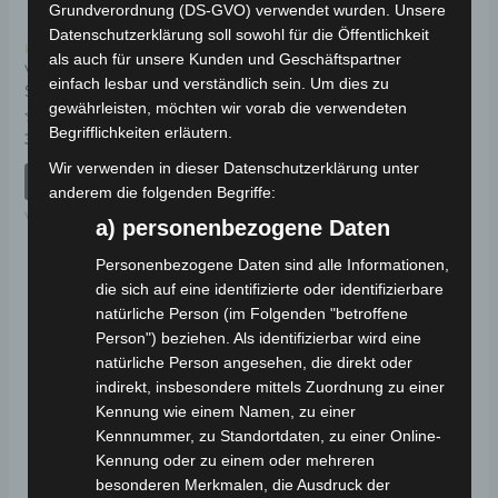
Grundverordnung (DS-GVO) verwendet wurden. Unsere
Datenschutzerklärung soll sowohl für die Öffentlichkeit
Kostenloser Versand
Kostenloser Versand
als auch für unsere Kunden und Geschäftspartner
VS2 MITTLERER
VS2 WINDSCHUTZ
einfach lesbar und verständlich sein. Um dies zu
STÄNDER
ANZEIGE
gewährleisten, möchten wir vorab die verwendeten
Begrifflichkeiten erläutern.
Bewertet
Bewertet
39,00
€
19,00
€
*
*
mit
mit
0
0
Wir verwenden in dieser Datenschutzerklärung unter
von
von
IN DEN WARENKORB
IN DEN WARENKORB
5
5
anderem die folgenden Begriffe:
VS2
VS2
a) personenbezogene Daten
Personenbezogene Daten sind alle Informationen,
die sich auf eine identifizierte oder identifizierbare
natürliche Person (im Folgenden "betroffene
Person") beziehen. Als identifizierbar wird eine
natürliche Person angesehen, die direkt oder
indirekt, insbesondere mittels Zuordnung zu einer
Kennung wie einem Namen, zu einer
Kennnummer, zu Standortdaten, zu einer Online-
Kennung oder zu einem oder mehreren
besonderen Merkmalen, die Ausdruck der