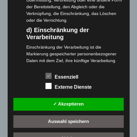
Übermittlung, Verbreitung oder eine andere Form
Cashback-Aktion
der Bereitstellung, den Abgleich oder die
Verknüpfung, die Einschränkung, das Löschen
Händler werden
oder die Vernichtung.
Home
d) Einschränkung der
Gemeinsam spenden
Verarbeitung
Jobs
Einschränkung der Verarbeitung ist die
Kontakt
Markierung gespeicherter personenbezogener
Reklamation einreichen
Daten mit dem Ziel, ihre künftige Verarbeitung
Über uns
einzuschränken.
Produktpalette
e) Profiling
Essenziell
Externe Dienste
Profiling ist jede Art der automatisierten
Elektro-Chopper
Verarbeitung personenbezogener Daten, die darin
Elektro-Fahrräder
besteht, dass diese personenbezogenen Daten
✓ Akzeptieren
Elektro-Kabinenroller
verwendet werden, um bestimmte persönliche
Aspekte, die sich auf eine natürliche Person
Elektro-Klappräder
beziehen, zu bewerten, insbesondere, um
Auswahl speichern
Elektro-Lastendreiräder
Aspekte bezüglich Arbeitsleistung, wirtschaftlicher
Elektro-Roller
Lage, Gesundheit, persönlicher Vorlieben,