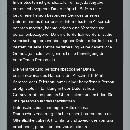
Internetseiten ist grundsätzlich ohne jede Angabe
personenbezogener Daten möglich. Sofern eine
Artikelnummer:
3M301-6011A-03
Kategorie:
VS2
betroffene Person besondere Services unseres
Schlagwort:
Karosserie & Verkleidung
Unternehmens über unsere Internetseite in Anspruch
nehmen möchte, könnte jedoch eine Verarbeitung
Garantiert sicherer Checkout
personenbezogener Daten erforderlich werden. Ist die
Verarbeitung personenbezogener Daten erforderlich und
besteht für eine solche Verarbeitung keine gesetzliche
Grundlage, holen wir generell eine Einwilligung der
betroffenen Person ein.
Die Verarbeitung personenbezogener Daten,
inkl. 19 % MwSt.
Kostenloser Versand
beispielsweise des Namens, der Anschrift, E-Mail-
Lieferzeit:
Versandfertig innerhalb 24 Stunden*
Adresse oder Telefonnummer einer betroffenen Person,
erfolgt stets im Einklang mit der Datenschutz-
Grundverordnung und in Übereinstimmung mit den für
uns geltenden landesspezifischen
Beschreibung
Datenschutzbestimmungen. Mittels dieser
Datenschutzerklärung möchte unser Unternehmen die
Produktsicherheit
Öffentlichkeit über Art, Umfang und Zweck der von uns
erhobenen, genutzten und verarbeiteten