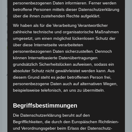
Rezensionen (0)
personenbezogenen Daten informieren. Ferner werden
betroffene Personen mittels dieser Datenschutzerklärung
Original-Ersatzteil für den Elektro-Scooter VS2. Linker
über die ihnen zustehenden Rechte aufgeklärt.
schwingenabdeckung-weiss für optimale
Wir haben als für die Verarbeitung Verantwortlicher
Funktionalität und Haltbarkeit. Weitere
zahlreiche technische und organisatorische Maßnahmen
umgesetzt, um einen möglichst lückenlosen Schutz der
Informationen zum Fahrzeug findest du hier:
Volta
über diese Internetseite verarbeiteten
Motor Elektro-Scooter VS2
.
personenbezogenen Daten sicherzustellen. Dennoch
können Internetbasierte Datenübertragungen
grundsätzlich Sicherheitslücken aufweisen, sodass ein
absoluter Schutz nicht gewährleistet werden kann. Aus
Ähnliche Produkte
diesem Grund steht es jeder betroffenen Person frei,
personenbezogene Daten auch auf alternativen Wegen,
beispielsweise telefonisch, an uns zu übermitteln.
Begriffsbestimmungen
Die Datenschutzerklärung beruht auf den
Begrifflichkeiten, die durch den Europäischen Richtlinien-
und Verordnungsgeber beim Erlass der Datenschutz-