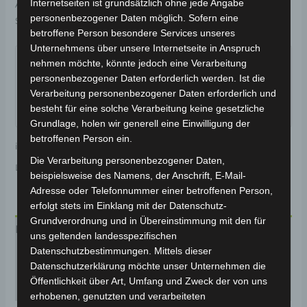
Internetseiten ist grundsätzlich ohne jede Angabe
Artikelnummer:
3M301-6006A-01
Kategorie:
VS2
personenbezogener Daten möglich. Sofern eine
Schlagwort:
Karosserie & Verkleidung
betroffene Person besondere Services unseres
Garantiert sicherer Checkout
Unternehmens über unsere Internetseite in Anspruch
nehmen möchte, könnte jedoch eine Verarbeitung
personenbezogener Daten erforderlich werden. Ist die
Verarbeitung personenbezogener Daten erforderlich und
besteht für eine solche Verarbeitung keine gesetzliche
Grundlage, holen wir generell eine Einwilligung der
betroffenen Person ein.
inkl. 19 % MwSt.
Kostenloser Versand
Die Verarbeitung personenbezogener Daten,
Lieferzeit:
Versandfertig innerhalb 24 Stunden*
beispielsweise des Namens, der Anschrift, E-Mail-
Adresse oder Telefonnummer einer betroffenen Person,
erfolgt stets im Einklang mit der Datenschutz-
Grundverordnung und in Übereinstimmung mit den für
Beschreibung
uns geltenden landesspezifischen
Datenschutzbestimmungen. Mittels dieser
Produktsicherheit
Datenschutzerklärung möchte unser Unternehmen die
Öffentlichkeit über Art, Umfang und Zweck der von uns
Rezensionen (0)
erhobenen, genutzten und verarbeiteten