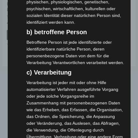
physischen, physiologischen, genetischen,
RAHMENSCHUTZ
psychischen, wirtschaftlichen, kulturellen oder
KUNSTSTOFF
sozialen Identität dieser natürlichen Person sind,
identifiziert werden kann.
Bewertet
49,00
€
*
mit
0
b) betroffene Person
von
IN DEN WARENKORB
5
Betroffene Person ist jede identifizierte oder
VS2
identifizierbare natürliche Person, deren
personenbezogene Daten von dem für die
Verarbeitung Verantwortlichen verarbeitet werden.
c) Verarbeitung
Verarbeitung ist jeder mit oder ohne Hilfe
automatisierter Verfahren ausgeführte Vorgang
oder jede solche Vorgangsreihe im
Zusammenhang mit personenbezogenen Daten
wie das Erheben, das Erfassen, die Organisation,
das Ordnen, die Speicherung, die Anpassung
Webseite
oder Veränderung, das Auslesen, das Abfragen,
die Verwendung, die Offenlegung durch
Übermittlung, Verbreitung oder eine andere Form