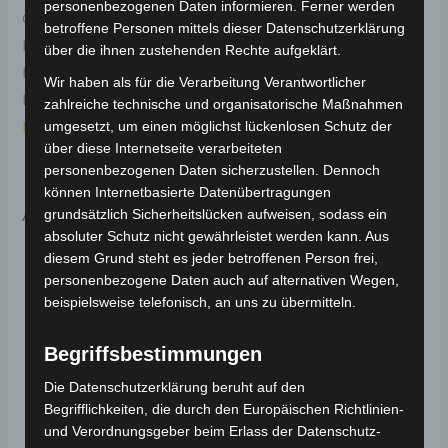
personenbezogenen Daten informieren. Ferner werden
Original-Ersatzteil für den Elektro-Scooter VS2.
betroffene Personen mittels dieser Datenschutzerklärung
Rechte untere zierleiste-schwarz für optimale
über die ihnen zustehenden Rechte aufgeklärt.
Funktionalität und Haltbarkeit. Weitere
Wir haben als für die Verarbeitung Verantwortlicher
Informationen zum Fahrzeug findest du hier:
Volta
zahlreiche technische und organisatorische Maßnahmen
Motor Elektro-Scooter VS2
.
umgesetzt, um einen möglichst lückenlosen Schutz der
über diese Internetseite verarbeiteten
personenbezogenen Daten sicherzustellen. Dennoch
können Internetbasierte Datenübertragungen
Ähnliche Produkte
grundsätzlich Sicherheitslücken aufweisen, sodass ein
absoluter Schutz nicht gewährleistet werden kann. Aus
diesem Grund steht es jeder betroffenen Person frei,
personenbezogene Daten auch auf alternativen Wegen,
beispielsweise telefonisch, an uns zu übermitteln.
Begriffsbestimmungen
Die Datenschutzerklärung beruht auf den
Begrifflichkeiten, die durch den Europäischen Richtlinien-
und Verordnungsgeber beim Erlass der Datenschutz-