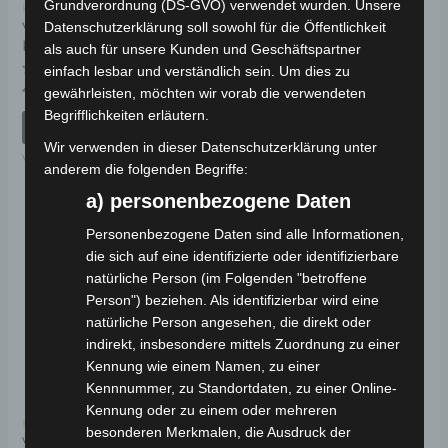
Grundverordnung (DS-GVO) verwendet wurden. Unsere
Kostenloser Versand
Kostenloser Versand
VS2 SITZSCHALE
Datenschutzerklärung soll sowohl für die Öffentlichkeit
VS2 SITZPOLSTER
KUNSTSTOFF
als auch für unsere Kunden und Geschäftspartner
einfach lesbar und verständlich sein. Um dies zu
Bewertet
59,00
€
*
mit
Bewertet
49,00
€
*
gewährleisten, möchten wir vorab die verwendeten
0
mit
von
0
IN DEN WARENKORB
Begrifflichkeiten erläutern.
5
von
IN DEN WARENKORB
5
VS2
Wir verwenden in dieser Datenschutzerklärung unter
VS2
anderem die folgenden Begriffe:
a) personenbezogene Daten
Personenbezogene Daten sind alle Informationen,
die sich auf eine identifizierte oder identifizierbare
natürliche Person (im Folgenden "betroffene
Person") beziehen. Als identifizierbar wird eine
natürliche Person angesehen, die direkt oder
indirekt, insbesondere mittels Zuordnung zu einer
Kennung wie einem Namen, zu einer
Kennnummer, zu Standortdaten, zu einer Online-
Kennung oder zu einem oder mehreren
Kostenloser Versand
besonderen Merkmalen, die Ausdruck der
VS2 UNTERER