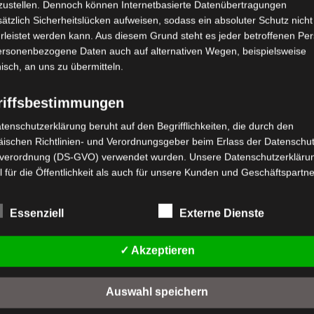
zustellen. Dennoch können Internetbasierte Datenübertragungen
ätzlich Sicherheitslücken aufweisen, sodass ein absoluter Schutz nicht
leistet werden kann. Aus diesem Grund steht es jeder betroffenen Pe
personenbezogene Daten auch auf alternativen Wegen, beispielsweise
nisch, an uns zu übermitteln.
riffsbestimmungen
tenschutzerklärung beruht auf den Begrifflichkeiten, die durch den
ischen Richtlinien- und Verordnungsgeber beim Erlass der Datenschut
stenloser Versand
Kostenloser Versand
verordnung (DS-GVO) verwendet wurden. Unsere Datenschutzerklärun
S2 SITZPOLSTER
VS2 SITZSCHLOSS
 für die Öffentlichkeit als auch für unsere Kunden und Geschäftspartne
h lesbar und verständlich sein. Um dies zu gewährleisten, möchten wir
wertet
Bewertet
,00
€
19,00
€
rwendeten Begrifflichkeiten erläutern.
*
*
t
mit
Essenziell
Externe Dienste
0
rwenden in dieser Datenschutzerklärung unter anderem die folgenden
n
von
IN DEN WARENKORB
IN DEN WARENKORB
5
fe:
✓ Akzeptieren
S2
VS2
a) personenbezogene Daten
Personenbezogene Daten sind alle Informationen, die sich auf eine
Auswahl speichern
identifizierte oder identifizierbare natürliche Person (im Folgenden