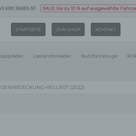
9 6181 36983-50
SALE: bis zu 10 % auf ausgewählte Fahrz
STARTSEITE
ZUM SHOP
KONTAKT
lappräder
Lastendreiräder
Nutzfahrzeuge
Rol
NGENABDECKUNG-HELLROT (2022)