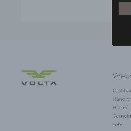
Webs
Cashba
Händle
Home
Gemein
Jobs