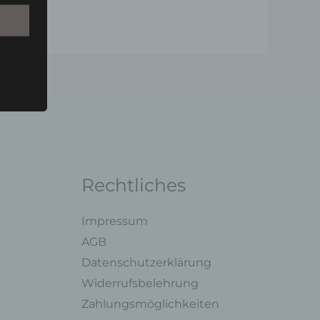
Person
u einer
 zu
n,
Rechtliches
Impressum
ng mit
AGB
Datenschutzerklärung
Widerrufsbelehrung
legung
ung,
Zahlungsmöglichkeiten
oder