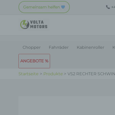
Zum
Gemeinsam helfen
+4
Inhalt
springen
Chopper
Fahrräder
Kabinenroller
K
ANGEBOTE %
Startseite
Produkte
VS2 RECHTER SCHWI