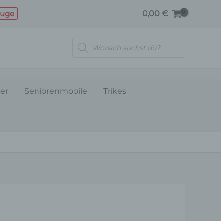
SCHWINGENABDECKUNG-
euge
0,00
€
HELLROT
(2022)
Products
Menge
search
ler
Seniorenmobile
Trikes