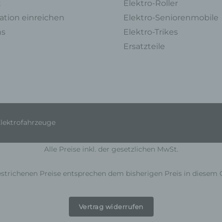
t
Elektro-Roller
die Vernichtung.
tion einreichen
Elektro-Seniorenmobile
d) Einschränkung der Verarbeitung
ns
Elektro-Trikes
Einschränkung der Verarbeitung ist die Markierung gespeicherter
Ersatzteile
personenbezogener Daten mit dem Ziel, ihre künftige Verarbeitung
einzuschränken.
e) Profiling
Profiling ist jede Art der automatisierten Verarbeitung personenbezoge
Daten, die darin besteht, dass diese personenbezogenen Daten verw
werden, um bestimmte persönliche Aspekte, die sich auf eine natürlich
Elektrofahrzeuge
Person beziehen, zu bewerten, insbesondere, um Aspekte bezüglich
Arbeitsleistung, wirtschaftlicher Lage, Gesundheit, persönlicher Vorlieb
Interessen, Zuverlässigkeit, Verhalten, Aufenthaltsort oder Ortswechse
Alle Preise inkl. der gesetzlichen MwSt.
dieser natürlichen Person zu analysieren oder vorherzusagen.
strichenen Preise entsprechen dem bisherigen Preis in diesem 
f) Pseudonymisierung
Pseudonymisierung ist die Verarbeitung personenbezogener Daten in 
Weise, auf welche die personenbezogenen Daten ohne Hinzuziehung
Vertrag widerrufen
zusätzlicher Informationen nicht mehr einer spezifischen betroffenen 