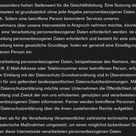
besonders hohen Stellenwert für die Geschäftsleitung. Eine Nutzung d
etseiten ist grundsätzlich ohne jede Angabe personenbezogener Daten
inkl. 19 % MwSt.
Kostenlos
h. Sofern eine betroffene Person besondere Services unseres
nehmens über unsere Internetseite in Anspruch nehmen möchte, könnt
Lieferzeit:
Versandfertig i
 eine Verarbeitung personenbezogener Daten erforderlich werden. Ist 
eitung personenbezogener Daten erforderlich und besteht für eine sol
eitung keine gesetzliche Grundlage, holen wir generell eine Einwilligun
fenen Person ein.
it
Rezensionen (0)
rarbeitung personenbezogener Daten, beispielsweise des Namens, de
ift, E-Mail-Adresse oder Telefonnummer einer betroffenen Person, erfo
im Einklang mit der Datenschutz-Grundverordnung und in Übereinstim
ro-Scooter VS2. Rechter schwingenabdeckung-hellrot (202
n für uns geltenden landesspezifischen Datenschutzbestimmungen. Mit
tionen zum Fahrzeug findest du hier:
Volta Motor Elektr
 Datenschutzerklärung möchte unser Unternehmen die Öffentlichkeit ü
mfang und Zweck der von uns erhobenen, genutzten und verarbeiteten
enbezogenen Daten informieren. Ferner werden betroffene Personen 
 Datenschutzerklärung über die ihnen zustehenden Rechte aufgeklärt.
ben als für die Verarbeitung Verantwortlicher zahlreiche technische un
isatorische Maßnahmen umgesetzt, um einen möglichst lückenlosen S
er diese Internetseite verarbeiteten personenbezogenen Daten