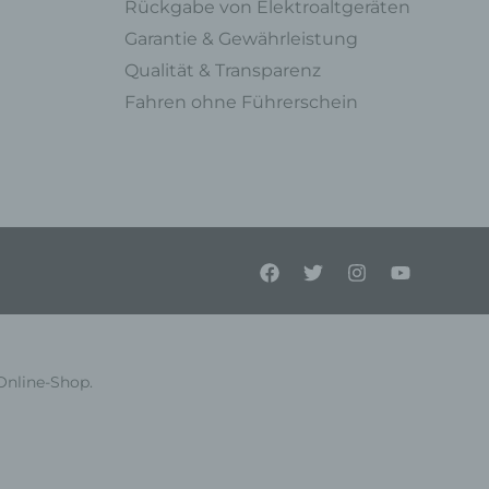
Rückgabe von Elektroaltgeräten
Garantie & Gewährleistung
Qualität & Transparenz
Fahren ohne Führerschein
ner
endet
e
en,
l
Online-Shop.
einer
Person