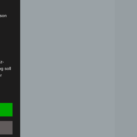
rson
z-
g soll
r
 vorab