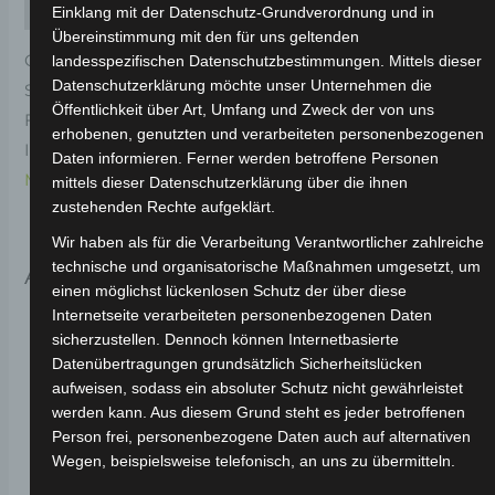
Rezensionen (0)
Einklang mit der Datenschutz-Grundverordnung und in
Übereinstimmung mit den für uns geltenden
Original-Ersatzteil für den Elektro-Scooter VS2.
landesspezifischen Datenschutzbestimmungen. Mittels dieser
Datenschutzerklärung möchte unser Unternehmen die
Scheinwerferabdeckung-weiss für optimale
Öffentlichkeit über Art, Umfang und Zweck der von uns
Funktionalität und Haltbarkeit. Weitere
erhobenen, genutzten und verarbeiteten personenbezogenen
Informationen zum Fahrzeug findest du hier:
Volta
Daten informieren. Ferner werden betroffene Personen
Motor Elektro-Scooter VS2
.
mittels dieser Datenschutzerklärung über die ihnen
zustehenden Rechte aufgeklärt.
Wir haben als für die Verarbeitung Verantwortlicher zahlreiche
technische und organisatorische Maßnahmen umgesetzt, um
Ähnliche Produkte
einen möglichst lückenlosen Schutz der über diese
Internetseite verarbeiteten personenbezogenen Daten
sicherzustellen. Dennoch können Internetbasierte
Datenübertragungen grundsätzlich Sicherheitslücken
aufweisen, sodass ein absoluter Schutz nicht gewährleistet
werden kann. Aus diesem Grund steht es jeder betroffenen
Person frei, personenbezogene Daten auch auf alternativen
Wegen, beispielsweise telefonisch, an uns zu übermitteln.