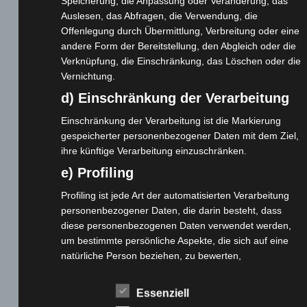
Speicherung, die Anpassung oder Veränderung, das
Cashback-Aktion
Auslesen, das Abfragen, die Verwendung, die
Offenlegung durch Übermittlung, Verbreitung oder eine
Händler werden
andere Form der Bereitstellung, den Abgleich oder die
Home
Verknüpfung, die Einschränkung, das Löschen oder die
Gemeinsam spenden
Vernichtung.
Jobs
d) Einschränkung der Verarbeitung
Kontakt
Einschränkung der Verarbeitung ist die Markierung
Reklamation einreichen
gespeicherter personenbezogener Daten mit dem Ziel,
Über uns
ihre künftige Verarbeitung einzuschränken.
Produktpalette
e) Profiling
Profiling ist jede Art der automatisierten Verarbeitung
Elektro-Chopper
personenbezogener Daten, die darin besteht, dass
Elektro-Fahrräder
diese personenbezogenen Daten verwendet werden,
Elektro-Kabinenroller
um bestimmte persönliche Aspekte, die sich auf eine
natürliche Person beziehen, zu bewerten,
Elektro-Klappräder
insbesondere, um Aspekte bezüglich Arbeitsleistung,
Elektro-Lastendreiräder
wirtschaftlicher Lage, Gesundheit, persönlicher
Essenziell
Elektro-Roller
Vorlieben, Interessen, Zuverlässigkeit, Verhalten,