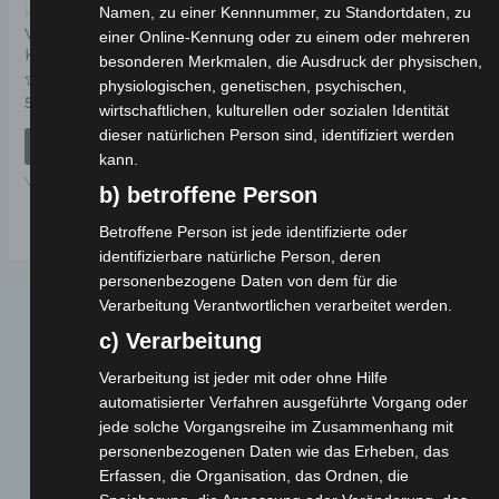
Namen, zu einer Kennnummer, zu Standortdaten, zu
Kostenloser Versand
VS2 HINTERE
einer Online-Kennung oder zu einem oder mehreren
KOFFERHALTERUNG
besonderen Merkmalen, die Ausdruck der physischen,
physiologischen, genetischen, psychischen,
Bewertet
59,00
€
*
wirtschaftlichen, kulturellen oder sozialen Identität
mit
0
dieser natürlichen Person sind, identifiziert werden
von
IN DEN WARENKORB
5
kann.
VS2
b) betroffene Person
Betroffene Person ist jede identifizierte oder
identifizierbare natürliche Person, deren
personenbezogene Daten von dem für die
Verarbeitung Verantwortlichen verarbeitet werden.
c) Verarbeitung
Verarbeitung ist jeder mit oder ohne Hilfe
automatisierter Verfahren ausgeführte Vorgang oder
jede solche Vorgangsreihe im Zusammenhang mit
personenbezogenen Daten wie das Erheben, das
Webseite
Erfassen, die Organisation, das Ordnen, die