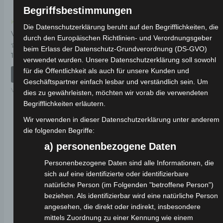
Begriffsbestimmungen
Kostenloser Versand
Kostenloser Versand
Die Datenschutzerklärung beruht auf den Begrifflichkeiten, die
VS2 SITZSCHALE
VS2 SITZSCHLOSS
durch den Europäischen Richtlinien- und Verordnungsgeber
KUNSTSTOFF
beim Erlass der Datenschutz-Grundverordnung (DS-GVO)
Bewertet
19,00
€
*
verwendet wurden. Unsere Datenschutzerklärung soll sowohl
mit
Bewertet
49,00
€
*
0
mit
für die Öffentlichkeit als auch für unsere Kunden und
von
0
IN DEN WARENKORB
5
von
IN DEN WARENKORB
Geschäftspartner einfach lesbar und verständlich sein. Um
5
VS2
dies zu gewährleisten, möchten wir vorab die verwendeten
VS2
Begrifflichkeiten erläutern.
Wir verwenden in dieser Datenschutzerklärung unter anderem
die folgenden Begriffe:
a) personenbezogene Daten
Personenbezogene Daten sind alle Informationen, die
sich auf eine identifizierte oder identifizierbare
natürliche Person (im Folgenden "betroffene Person")
beziehen. Als identifizierbar wird eine natürliche Person
angesehen, die direkt oder indirekt, insbesondere
mittels Zuordnung zu einer Kennung wie einem