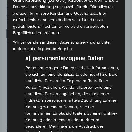
Grundverordnung (DS-GVO) verwendet wurden. Unsere
Kostenloser Versand
Kostenloser Versand
Datenschutzerklärung soll sowohl für die Öffentlichkeit
VS2 SCHWINGENWELLE
VS2 SITZSCHLOSSKABEL
(M12*235)
als auch für unsere Kunden und Geschäftspartner
einfach lesbar und verständlich sein. Um dies zu
Bewertet
19,00
€
*
mit
Bewertet
19,00
€
gewährleisten, möchten wir vorab die verwendeten
*
0
mit
von
Begrifflichkeiten erläutern.
0
IN DEN WARENKORB
5
von
IN DEN WARENKORB
5
Wir verwenden in dieser Datenschutzerklärung unter
VS2
VS2
anderem die folgenden Begriffe:
a) personenbezogene Daten
Personenbezogene Daten sind alle Informationen,
die sich auf eine identifizierte oder identifizierbare
natürliche Person (im Folgenden "betroffene
Person") beziehen. Als identifizierbar wird eine
natürliche Person angesehen, die direkt oder
indirekt, insbesondere mittels Zuordnung zu einer
Kennung wie einem Namen, zu einer
Kennnummer, zu Standortdaten, zu einer Online-
Kennung oder zu einem oder mehreren
Kostenloser Versand
besonderen Merkmalen, die Ausdruck der
VS2 HINTERER