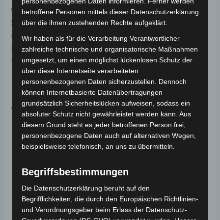
personenbezogenen Daten informieren. Ferner werden
Original-Ersatzteil für den Elektro-Scooter VS2.
betroffene Personen mittels dieser Datenschutzerklärung
Schwingenkappe-weiss für optimale Funktionalität
über die ihnen zustehenden Rechte aufgeklärt.
und Haltbarkeit. Weitere Informationen zum
Wir haben als für die Verarbeitung Verantwortlicher
Fahrzeug findest du hier:
Volta Motor Elektro-Scooter
zahlreiche technische und organisatorische Maßnahmen
umgesetzt, um einen möglichst lückenlosen Schutz der
VS2
.
über diese Internetseite verarbeiteten
personenbezogenen Daten sicherzustellen. Dennoch
können Internetbasierte Datenübertragungen
Ähnliche Produkte
grundsätzlich Sicherheitslücken aufweisen, sodass ein
absoluter Schutz nicht gewährleistet werden kann. Aus
diesem Grund steht es jeder betroffenen Person frei,
personenbezogene Daten auch auf alternativen Wegen,
beispielsweise telefonisch, an uns zu übermitteln.
Begriffsbestimmungen
Die Datenschutzerklärung beruht auf den
Begrifflichkeiten, die durch den Europäischen Richtlinien-
und Verordnungsgeber beim Erlass der Datenschutz-