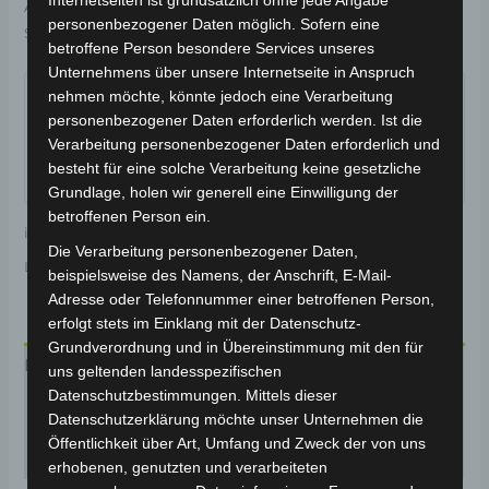
Internetseiten ist grundsätzlich ohne jede Angabe
Artikelnummer:
3M301-6010A-03
Kategorie:
VS2
personenbezogener Daten möglich. Sofern eine
Schlagwort:
Karosserie & Verkleidung
betroffene Person besondere Services unseres
Garantiert sicherer Checkout
Unternehmens über unsere Internetseite in Anspruch
nehmen möchte, könnte jedoch eine Verarbeitung
personenbezogener Daten erforderlich werden. Ist die
Verarbeitung personenbezogener Daten erforderlich und
besteht für eine solche Verarbeitung keine gesetzliche
Grundlage, holen wir generell eine Einwilligung der
betroffenen Person ein.
inkl. 19 % MwSt.
Kostenloser Versand
Die Verarbeitung personenbezogener Daten,
Lieferzeit:
Versandfertig innerhalb 24 Stunden*
beispielsweise des Namens, der Anschrift, E-Mail-
Adresse oder Telefonnummer einer betroffenen Person,
erfolgt stets im Einklang mit der Datenschutz-
Grundverordnung und in Übereinstimmung mit den für
Beschreibung
uns geltenden landesspezifischen
Datenschutzbestimmungen. Mittels dieser
Produktsicherheit
Datenschutzerklärung möchte unser Unternehmen die
Öffentlichkeit über Art, Umfang und Zweck der von uns
Rezensionen (0)
erhobenen, genutzten und verarbeiteten