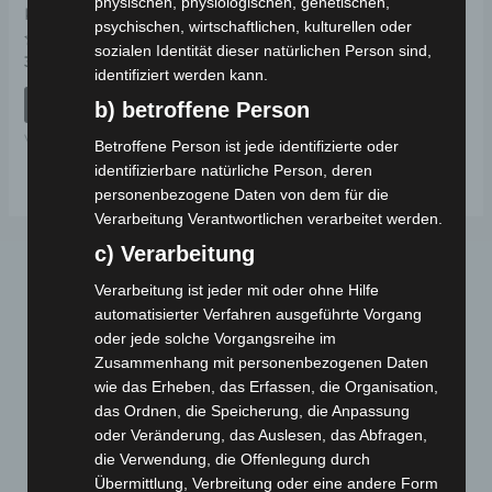
physischen, physiologischen, genetischen,
KOTFLÜGEL
psychischen, wirtschaftlichen, kulturellen oder
sozialen Identität dieser natürlichen Person sind,
Bewertet
39,00
€
*
mit
identifiziert werden kann.
0
von
IN DEN WARENKORB
b) betroffene Person
5
VS2
Betroffene Person ist jede identifizierte oder
identifizierbare natürliche Person, deren
personenbezogene Daten von dem für die
Verarbeitung Verantwortlichen verarbeitet werden.
c) Verarbeitung
Verarbeitung ist jeder mit oder ohne Hilfe
automatisierter Verfahren ausgeführte Vorgang
oder jede solche Vorgangsreihe im
Zusammenhang mit personenbezogenen Daten
wie das Erheben, das Erfassen, die Organisation,
das Ordnen, die Speicherung, die Anpassung
Webseite
oder Veränderung, das Auslesen, das Abfragen,
die Verwendung, die Offenlegung durch
Cashback-Aktion
Übermittlung, Verbreitung oder eine andere Form