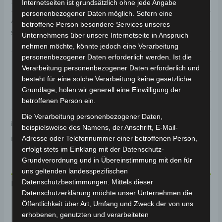
Internetseiten ist grundsätzlich ohne jede Angabe
personenbezogener Daten möglich. Sofern eine
Artikelnummer:
2B000-03004-12
Kategorie:
VS2
betroffene Person besondere Services unseres
Schlagwort:
Verschleißteile
Unternehmens über unsere Internetseite in Anspruch
nehmen möchte, könnte jedoch eine Verarbeitung
Garantiert sicherer Checkout
personenbezogener Daten erforderlich werden. Ist die
Verarbeitung personenbezogener Daten erforderlich und
besteht für eine solche Verarbeitung keine gesetzliche
Grundlage, holen wir generell eine Einwilligung der
betroffenen Person ein.
Die Verarbeitung personenbezogener Daten,
inkl. 19 % MwSt.
Kostenloser Versand
beispielsweise des Namens, der Anschrift, E-Mail-
Adresse oder Telefonnummer einer betroffenen Person,
Lieferzeit:
Versandfertig innerhalb 24 Stunden*
erfolgt stets im Einklang mit der Datenschutz-
Grundverordnung und in Übereinstimmung mit den für
uns geltenden landesspezifischen
Datenschutzbestimmungen. Mittels dieser
Beschreibung
Datenschutzerklärung möchte unser Unternehmen die
Produktsicherheit
Öffentlichkeit über Art, Umfang und Zweck der von uns
erhobenen, genutzten und verarbeiteten