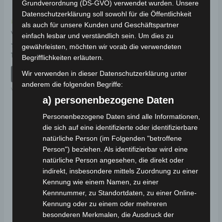
Grundverordnung (DS-GVO) verwendet wurden. Unsere
Datenschutzerklärung soll sowohl für die Öffentlichkeit
Kostenloser Versand
Kostenloser Versand
als auch für unsere Kunden und Geschäftspartner
VS2 WINDSCHUTZ
VS2 HELMHALTER
einfach lesbar und verständlich sein. Um dies zu
ANZEIGE
gewährleisten, möchten wir vorab die verwendeten
Bewertet
19,00
€
*
Begrifflichkeiten erläutern.
mit
Bewertet
19,00
€
*
0
mit
von
0
Wir verwenden in dieser Datenschutzerklärung unter
IN DEN WARENKORB
5
von
IN DEN WARENKORB
anderem die folgenden Begriffe:
5
VS2
VS2
a) personenbezogene Daten
Personenbezogene Daten sind alle Informationen,
die sich auf eine identifizierte oder identifizierbare
natürliche Person (im Folgenden "betroffene
Person") beziehen. Als identifizierbar wird eine
natürliche Person angesehen, die direkt oder
indirekt, insbesondere mittels Zuordnung zu einer
Kennung wie einem Namen, zu einer
Kennnummer, zu Standortdaten, zu einer Online-
Kennung oder zu einem oder mehreren
besonderen Merkmalen, die Ausdruck der