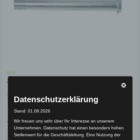
VS2
VS2
SECHSKANTSCHRAUBE
Datenschutzerklärung
MIT FLANSCH (M6*12)
Stand: 01.08.2026
Wir freuen uns sehr über Ihr Interesse an unserem
19,00
€
*
Unternehmen. Datenschutz hat einen besonders hohen
Stellenwert für die Geschäftsleitung. Eine Nutzung der
IN DEN WARENKORB