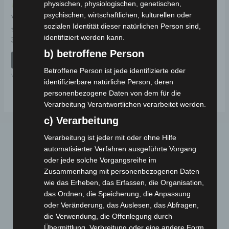
physischen, physiologischen, genetischen,
Kostenloser Versand
psychischen, wirtschaftlichen, kulturellen oder
VS2 LENKER
sozialen Identität dieser natürlichen Person sind,
identifiziert werden kann.
Bewertet
39,00
€
*
mit
0
b) betroffene Person
von
IN DEN WARENKORB
5
Betroffene Person ist jede identifizierte oder
VS2
identifizierbare natürliche Person, deren
personenbezogene Daten von dem für die
Verarbeitung Verantwortlichen verarbeitet werden.
c) Verarbeitung
Verarbeitung ist jeder mit oder ohne Hilfe
automatisierter Verfahren ausgeführte Vorgang
oder jede solche Vorgangsreihe im
Zusammenhang mit personenbezogenen Daten
wie das Erheben, das Erfassen, die Organisation,
das Ordnen, die Speicherung, die Anpassung
oder Veränderung, das Auslesen, das Abfragen,
Webseite
die Verwendung, die Offenlegung durch
Übermittlung, Verbreitung oder eine andere Form