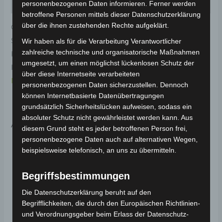
Rezensionen (0)
personenbezogenen Daten informieren. Ferner werden
betroffene Personen mittels dieser Datenschutzerklärung
über die ihnen zustehenden Rechte aufgeklärt.
Original-Ersatzteil für den Elektro-Scooter VS2.
Sechskantschraube mit flansch (m6*12) für optimale
Wir haben als für die Verarbeitung Verantwortlicher
zahlreiche technische und organisatorische Maßnahmen
Funktionalität und Haltbarkeit. Weitere
umgesetzt, um einen möglichst lückenlosen Schutz der
Informationen zum Fahrzeug findest du hier:
Volta
über diese Internetseite verarbeiteten
Motor Elektro-Scooter VS2
.
personenbezogenen Daten sicherzustellen. Dennoch
können Internetbasierte Datenübertragungen
grundsätzlich Sicherheitslücken aufweisen, sodass ein
absoluter Schutz nicht gewährleistet werden kann. Aus
Ähnliche Produkte
diesem Grund steht es jeder betroffenen Person frei,
personenbezogene Daten auch auf alternativen Wegen,
beispielsweise telefonisch, an uns zu übermitteln.
Begriffsbestimmungen
Die Datenschutzerklärung beruht auf den
Begrifflichkeiten, die durch den Europäischen Richtlinien-
und Verordnungsgeber beim Erlass der Datenschutz-