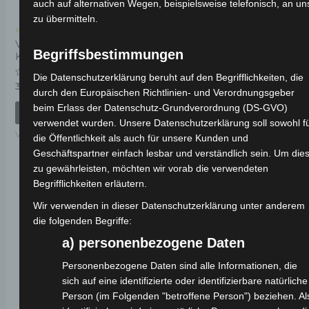
auch auf alternativen Wegen, beispielsweise telefonisch, an un
zu übermitteln.
Kostenloser Versand
Kostenloser Versand
VS2 HINTERER
VS2 MITTLERER
Begriffsbestimmungen
KOTFLÜGEL
STÄNDER
Die Datenschutzerklärung beruht auf den Begrifflichkeiten, die
Bewertet
Bewertet
39,00
€
39,00
€
*
*
durch den Europäischen Richtlinien- und Verordnungsgeber
mit
mit
0
0
beim Erlass der Datenschutz-Grundverordnung (DS-GVO)
von
von
IN DEN WARENKORB
IN DEN WARENKORB
5
5
verwendet wurden. Unsere Datenschutzerklärung soll sowohl f
VS2
VS2
die Öffentlichkeit als auch für unsere Kunden und
Geschäftspartner einfach lesbar und verständlich sein. Um die
zu gewährleisten, möchten wir vorab die verwendeten
Begrifflichkeiten erläutern.
Wir verwenden in dieser Datenschutzerklärung unter anderem
die folgenden Begriffe:
a) personenbezogene Daten
Personenbezogene Daten sind alle Informationen, die
sich auf eine identifizierte oder identifizierbare natürliche
Person (im Folgenden "betroffene Person") beziehen. Al