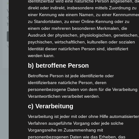
identifizierbar wird eine natürliche Person angesehen, di
Kostenloser Versand
direkt oder indirekt, insbesondere mittels Zuordnung zu
VS2 SITZSCHLOSSKABEL
einer Kennung wie einem Namen, zu einer Kennnummer
zu Standortdaten, zu einer Online-Kennung oder zu
Bewertet
19,00
€
*
mit
einem oder mehreren besonderen Merkmalen, die
0
Ausdruck der physischen, physiologischen, genetischen,
von
IN DEN WARENKORB
5
psychischen, wirtschaftlichen, kulturellen oder sozialen
VS2
Identität dieser natürlichen Person sind, identifiziert
werden kann.
b) betroffene Person
Betroffene Person ist jede identifizierte oder
identifizierbare natürliche Person, deren
personenbezogene Daten von dem für die Verarbeitung
Verantwortlichen verarbeitet werden.
c) Verarbeitung
Verarbeitung ist jeder mit oder ohne Hilfe automatisierte
Verfahren ausgeführte Vorgang oder jede solche
Webseite
Vorgangsreihe im Zusammenhang mit
personenbezogenen Daten wie das Erheben, das