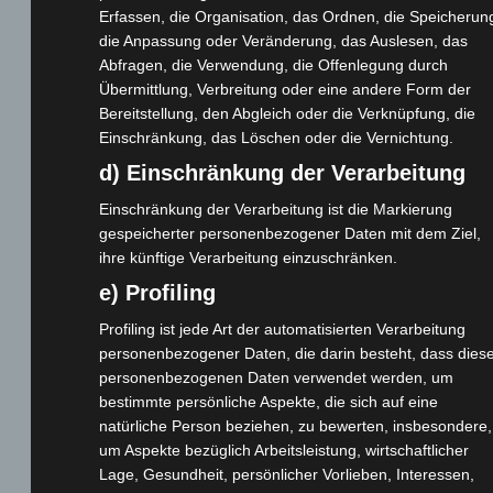
Cashback-Aktion
Erfassen, die Organisation, das Ordnen, die Speicherun
Händler werden
die Anpassung oder Veränderung, das Auslesen, das
Abfragen, die Verwendung, die Offenlegung durch
Home
Übermittlung, Verbreitung oder eine andere Form der
Gemeinsam spenden
Bereitstellung, den Abgleich oder die Verknüpfung, die
Jobs
Einschränkung, das Löschen oder die Vernichtung.
Kontakt
d) Einschränkung der Verarbeitung
Reklamation einreichen
Einschränkung der Verarbeitung ist die Markierung
Über uns
gespeicherter personenbezogener Daten mit dem Ziel,
Produktpalette
ihre künftige Verarbeitung einzuschränken.
e) Profiling
Elektro-Chopper
Profiling ist jede Art der automatisierten Verarbeitung
Elektro-Fahrräder
personenbezogener Daten, die darin besteht, dass dies
Elektro-Kabinenroller
personenbezogenen Daten verwendet werden, um
Elektro-Klappräder
bestimmte persönliche Aspekte, die sich auf eine
natürliche Person beziehen, zu bewerten, insbesondere,
Elektro-Lastendreiräder
um Aspekte bezüglich Arbeitsleistung, wirtschaftlicher
Elektro-Roller
Lage, Gesundheit, persönlicher Vorlieben, Interessen,
Elektro-Seniorenmobile