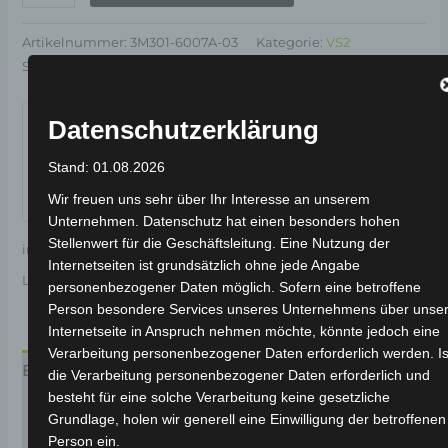
Artikelnummer:
3M301-6007A-03
Kategorie:
VS2
Schlagwort:
Elektrik & Beleuchtung
Garantiert sicherer Checkout
Datenschutzerklärung
Stand: 01.08.2026
Wir freuen uns sehr über Ihr Interesse an unserem
Unternehmen. Datenschutz hat einen besonders hohen
Stellenwert für die Geschäftsleitung. Eine Nutzung der
inkl. 19 % MwSt.
Kostenloser Versand
Internetseiten ist grundsätzlich ohne jede Angabe
Lieferzeit:
Versandfertig innerhalb 24 Stunden*
personenbezogener Daten möglich. Sofern eine betroffene
Person besondere Services unseres Unternehmens über unse
Internetseite in Anspruch nehmen möchte, könnte jedoch eine
Verarbeitung personenbezogener Daten erforderlich werden. Is
Beschreibung
die Verarbeitung personenbezogener Daten erforderlich und
besteht für eine solche Verarbeitung keine gesetzliche
Produktsicherheit
Grundlage, holen wir generell eine Einwilligung der betroffenen
Person ein.