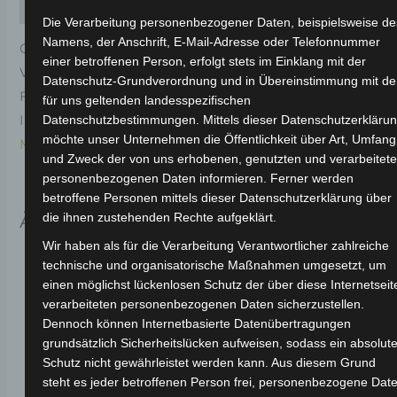
Rezensionen (0)
Die Verarbeitung personenbezogener Daten, beispielsweise de
Namens, der Anschrift, E-Mail-Adresse oder Telefonnummer
Original-Ersatzteil für den Elektro-Scooter VS2.
einer betroffenen Person, erfolgt stets im Einklang mit der
Vorderblinkerabdeckung-weiss für optimale
Datenschutz-Grundverordnung und in Übereinstimmung mit d
Funktionalität und Haltbarkeit. Weitere
für uns geltenden landesspezifischen
Informationen zum Fahrzeug findest du hier:
Volta
Datenschutzbestimmungen. Mittels dieser Datenschutzerkläru
möchte unser Unternehmen die Öffentlichkeit über Art, Umfang
Motor Elektro-Scooter VS2
.
und Zweck der von uns erhobenen, genutzten und verarbeitet
personenbezogenen Daten informieren. Ferner werden
betroffene Personen mittels dieser Datenschutzerklärung über
Ähnliche Produkte
die ihnen zustehenden Rechte aufgeklärt.
Wir haben als für die Verarbeitung Verantwortlicher zahlreiche
technische und organisatorische Maßnahmen umgesetzt, um
einen möglichst lückenlosen Schutz der über diese Internetseit
verarbeiteten personenbezogenen Daten sicherzustellen.
Dennoch können Internetbasierte Datenübertragungen
grundsätzlich Sicherheitslücken aufweisen, sodass ein absolute
Schutz nicht gewährleistet werden kann. Aus diesem Grund
steht es jeder betroffenen Person frei, personenbezogene Dat