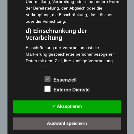
Übermittlung, Verbreitung oder eine andere Form
der Bereitstellung, den Abgleich oder die
Cashback-Aktion
Verknüpfung, die Einschränkung, das Löschen
Händler werden
oder die Vernichtung.
Home
d) Einschränkung der
Gemeinsam spenden
Verarbeitung
Jobs
Einschränkung der Verarbeitung ist die
Kontakt
Markierung gespeicherter personenbezogener
Reklamation einreichen
Daten mit dem Ziel, ihre künftige Verarbeitung
einzuschränken.
Über uns
e) Profiling
Produktpalette
Essenziell
Profiling ist jede Art der automatisierten
Externe Dienste
Verarbeitung personenbezogener Daten, die darin
Elektro-Chopper
besteht, dass diese personenbezogenen Daten
Elektro-Fahrräder
✓ Akzeptieren
verwendet werden, um bestimmte persönliche
Elektro-Kabinenroller
Aspekte, die sich auf eine natürliche Person
Elektro-Klappräder
beziehen, zu bewerten, insbesondere, um
Auswahl speichern
Aspekte bezüglich Arbeitsleistung, wirtschaftlicher
Elektro-Lastendreiräder
Lage, Gesundheit, persönlicher Vorlieben,