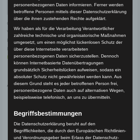
personenbezogenen Daten informieren. Ferner werden
Rezensionen (0)
betroffene Personen mittels dieser Datenschutzerklärung
über die ihnen zustehenden Rechte aufgeklärt.
Original-Ersatzteil für den Elektro-Scooter VS2.
Wir haben als für die Verarbeitung Verantwortlicher
Vorderradkotflügel vorderes teil-weiss für optimale
zahlreiche technische und organisatorische Maßnahmen
Funktionalität und Haltbarkeit. Weitere
umgesetzt, um einen möglichst lückenlosen Schutz der
Informationen zum Fahrzeug findest du hier:
Volta
über diese Internetseite verarbeiteten
personenbezogenen Daten sicherzustellen. Dennoch
Motor Elektro-Scooter VS2
.
können Internetbasierte Datenübertragungen
grundsätzlich Sicherheitslücken aufweisen, sodass ein
absoluter Schutz nicht gewährleistet werden kann. Aus
Ähnliche Produkte
diesem Grund steht es jeder betroffenen Person frei,
personenbezogene Daten auch auf alternativen Wegen,
beispielsweise telefonisch, an uns zu übermitteln.
Begriffsbestimmungen
Die Datenschutzerklärung beruht auf den
Begrifflichkeiten, die durch den Europäischen Richtlinien-
und Verordnungsgeber beim Erlass der Datenschutz-