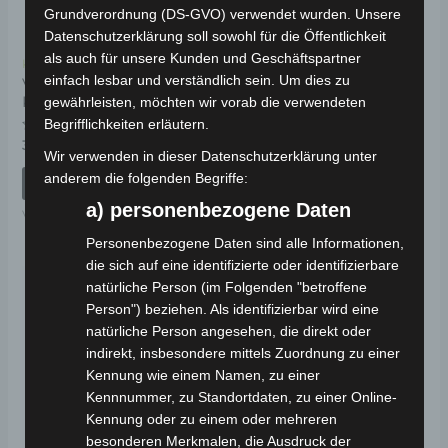
Grundverordnung (DS-GVO) verwendet wurden. Unsere
Datenschutzerklärung soll sowohl für die Öffentlichkeit
als auch für unsere Kunden und Geschäftspartner
Kostenloser Versand
Kostenloser Versand
einfach lesbar und verständlich sein. Um dies zu
VS2 HINTERER
VS2 SITZSCHALE
KOTFLÜGEL
KUNSTSTOFF
gewährleisten, möchten wir vorab die verwendeten
Begrifflichkeiten erläutern.
Bewertet
Bewertet
39,00
€
49,00
€
*
*
mit
mit
Wir verwenden in dieser Datenschutzerklärung unter
0
0
anderem die folgenden Begriffe:
von
von
IN DEN WARENKORB
IN DEN WARENKORB
5
5
a) personenbezogene Daten
VS2
VS2
Personenbezogene Daten sind alle Informationen,
die sich auf eine identifizierte oder identifizierbare
natürliche Person (im Folgenden "betroffene
Person") beziehen. Als identifizierbar wird eine
natürliche Person angesehen, die direkt oder
indirekt, insbesondere mittels Zuordnung zu einer
Kennung wie einem Namen, zu einer
Kennnummer, zu Standortdaten, zu einer Online-
Kennung oder zu einem oder mehreren
besonderen Merkmalen, die Ausdruck der