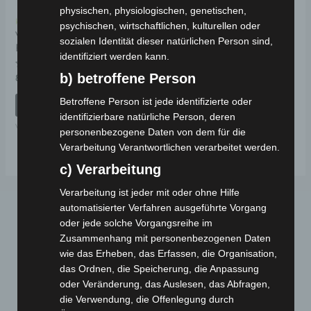
physischen, physiologischen, genetischen,
Kostenloser Versand
psychischen, wirtschaftlichen, kulturellen oder
VS2 VORDERES
sozialen Identität dieser natürlichen Person sind,
FEDERUNGSSATZ
identifiziert werden kann.
b) betroffene Person
Bewertet
89,00
€
*
mit
0
Betroffene Person ist jede identifizierte oder
von
IN DEN WARENKORB
5
identifizierbare natürliche Person, deren
VS2
personenbezogene Daten von dem für die
Verarbeitung Verantwortlichen verarbeitet werden.
c) Verarbeitung
Verarbeitung ist jeder mit oder ohne Hilfe
automatisierter Verfahren ausgeführte Vorgang
oder jede solche Vorgangsreihe im
Zusammenhang mit personenbezogenen Daten
wie das Erheben, das Erfassen, die Organisation,
das Ordnen, die Speicherung, die Anpassung
oder Veränderung, das Auslesen, das Abfragen,
die Verwendung, die Offenlegung durch
Webseite