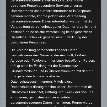
personenbezogener Daten möglich. Sofern eine
Garantiert sicherer Checkout
betroffene Person besondere Services unseres
Unternehmens über unsere Internetseite in Anspruch
nehmen möchte, könnte jedoch eine Verarbeitung
personenbezogener Daten erforderlich werden. Ist die
Verarbeitung personenbezogener Daten erforderlich und
besteht für eine solche Verarbeitung keine gesetzliche
Grundlage, holen wir generell eine Einwilligung der
inkl. 19 % MwSt.
Kostenloser Versand
betroffenen Person ein.
Lieferzeit:
Versandfertig innerhalb 24 Stunden*
Die Verarbeitung personenbezogener Daten,
beispielsweise des Namens, der Anschrift, E-Mail-
Adresse oder Telefonnummer einer betroffenen Person,
erfolgt stets im Einklang mit der Datenschutz-
Beschreibung
Grundverordnung und in Übereinstimmung mit den für
uns geltenden landesspezifischen
Produktsicherheit
Datenschutzbestimmungen. Mittels dieser
Rezensionen (0)
Datenschutzerklärung möchte unser Unternehmen die
Öffentlichkeit über Art, Umfang und Zweck der von uns
erhobenen, genutzten und verarbeiteten
Original-Ersatzteil für den Elektro-Scooter VSX.
personenbezogenen Daten informieren. Ferner werden
Ablagefach für optimale Funktionalität und