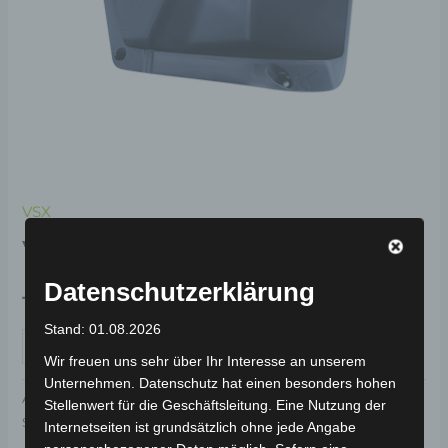
VSX
VSX ABLAGEFACH
Datenschutzerklärung
19,00
€
*
Stand: 01.08.2026
IN DEN WARENKORB
Wir freuen uns sehr über Ihr Interesse an unserem
Unternehmen. Datenschutz hat einen besonders hohen
Artikelnummer:
3H202-7002A-00
Kategorie:
VSX
Stellenwert für die Geschäftsleitung. Eine Nutzung der
Schlagwort:
Karosserie & Verkleidung
Internetseiten ist grundsätzlich ohne jede Angabe