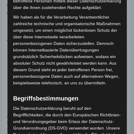
betroffene Personen mittels dieser Datenschutzerklärung
Haltbarkeit. Weitere Informationen zum Fahrzeug
über die ihnen zustehenden Rechte aufgeklärt.
findest du hier:
Volta Motor Elektro-Scooter VSX
.
Wir haben als für die Verarbeitung Verantwortlicher
zahlreiche technische und organisatorische Maßnahmen
umgesetzt, um einen möglichst lückenlosen Schutz der
über diese Internetseite verarbeiteten
Ähnliche Produkte
personenbezogenen Daten sicherzustellen. Dennoch
können Internetbasierte Datenübertragungen
grundsätzlich Sicherheitslücken aufweisen, sodass ein
absoluter Schutz nicht gewährleistet werden kann. Aus
diesem Grund steht es jeder betroffenen Person frei,
personenbezogene Daten auch auf alternativen Wegen,
beispielsweise telefonisch, an uns zu übermitteln.
Begriffsbestimmungen
Die Datenschutzerklärung beruht auf den
Kostenloser Versand
Kostenloser Versand
Begrifflichkeiten, die durch den Europäischen Richtlinien-
VSX MITTLERER
VSX SITZUNTERE
und Verordnungsgeber beim Erlass der Datenschutz-
STÄNDER
VORDERSEITE
Grundverordnung (DS-GVO) verwendet wurden. Unsere