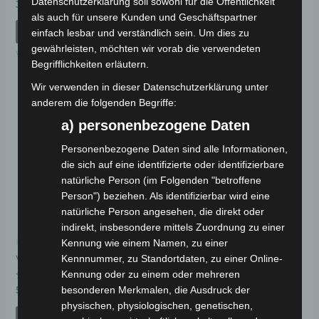
Datenschutzerklärung soll sowohl für die Öffentlichkeit
Bewertet
Bewertet
39,00
€
29,00
€
*
*
mit
mit
als auch für unsere Kunden und Geschäftspartner
0
0
von
von
IN DEN WARENKORB
IN DEN WARENKORB
einfach lesbar und verständlich sein. Um dies zu
5
5
gewährleisten, möchten wir vorab die verwendeten
VSX
VSX
Begrifflichkeiten erläutern.
Wir verwenden in dieser Datenschutzerklärung unter
anderem die folgenden Begriffe:
a) personenbezogene Daten
Personenbezogene Daten sind alle Informationen,
die sich auf eine identifizierte oder identifizierbare
natürliche Person (im Folgenden "betroffene
Person") beziehen. Als identifizierbar wird eine
natürliche Person angesehen, die direkt oder
indirekt, insbesondere mittels Zuordnung zu einer
Kennung wie einem Namen, zu einer
Kostenloser Versand
Kennnummer, zu Standortdaten, zu einer Online-
VSX SCHWINGARM
Kennung oder zu einem oder mehreren
Bewertet
besonderen Merkmalen, die Ausdruck der
59,00
€
*
mit
physischen, physiologischen, genetischen,
0
von
IN DEN WARENKORB